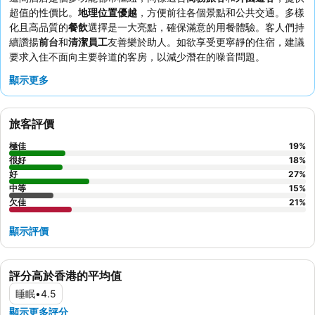
超值的性價比。
地理位置優越
，方便前往各個景點和公共交通。多樣
化且高品質的
餐飲
選擇是一大亮點，確保滿意的用餐體驗。客人們持
續讚揚
前台
和
清潔員工
友善樂於助人。如欲享受更寧靜的住宿，建議
要求入住不面向主要幹道的客房，以減少潛在的噪音問題。
顯示更多
旅客評價
極佳
19
%
很好
18
%
好
27
%
中等
15
%
欠佳
21
%
顯示評價
評分高於香港的平均值
睡眠
•
4.5
顯示更多評分