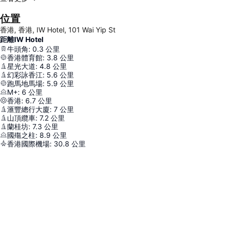
位置
香港, 香港, IW Hotel, 101 Wai Yip St
距離IW Hotel
牛頭角
:
0.3
公里
香港體育館
:
3.8
公里
星光大道
:
4.8
公里
幻彩詠香江
:
5.6
公里
跑馬地馬場
:
5.9
公里
M+
:
6
公里
香港
:
6.7
公里
滙豐總行大廈
:
7
公里
山頂纜車
:
7.2
公里
蘭桂坊
:
7.3
公里
國殤之柱
:
8.9
公里
香港國際機場
:
30.8
公里