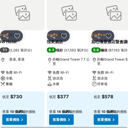
酒店
酒店
酒店
3 星級
4 星級
5 星級
分享
放到收藏夾
分享
放到收藏夾
分享
放到收藏
IW Hotel
悅來酒店
如心海景酒店暨會議
7.1
8.3
8.6
(
2,283 筆評分
)
很好
(
37,593 筆評分
)
極佳
(
87,163 筆
香港, 香港
距離Grand Tower 7.7 公
距離Grand Tower 8
里
里
免費 Wi-Fi
免費 Wi-Fi
免費 Wi-Fi
冷氣
游泳池
游泳池
餐廳
水療
停車場
查看價格
查看價格
查看價格
$730
$377
$578
低至
低至
低至
查看
10 個網站
的價格
查看
14 個網站
的價格
查看
10 個網站
的價格
查看價格
查看價格
查看價格