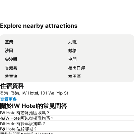
Explore nearby attractions
展開地圖
荃灣
九龍
沙田
觀塘
尖沙咀
屯門
香港島
福田口岸
將軍澳
福田區
住宿資料
Mong Kok Metro Station
香港國際機場
香港, 香港, IW Hotel, 101 Wai Yip St
南山區
東涌
查看更多
元朗
紅磡
關於IW Hotel的常見問答
天水圍
Wan Chai Metro Station
IW Hotel有游泳池區域嗎？
在IW Hotel可以攜帶寵物嗎？
海洋公園
深水埗區
IW Hotel有停車設施嗎？
黃金海岸
香港迪士尼樂園
IW Hotel位於哪裡？