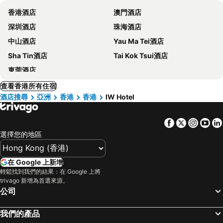
香港酒店
澳門酒店
深圳酒店
珠海酒店
中山酒店
Yau Ma Tei酒店
Sha Tin酒店
Tai Kok Tsui酒店
東莞酒店
查看香港所有住宿
酒店搜尋
亞洲
香港
香港
IW Hotel
Facebook
Twitter
Insta
Yo
選擇您的地區
在 Google 上新增
輕鬆找到我們的結果：在 Google 上將
trivago 新增為首選來源。
公司
我們的產品