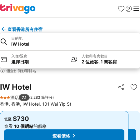
收藏夾
登入
選
查看香港所有住宿
目的地
IW Hotel
入住/退房
人數與客房數目
選擇日期
2 位旅客, 1 間客房
佣金如何影響排名
IW Hotel
分享
放
酒店
7.1
(
2,283 筆評分
)
3 星級
香港, 香港, IW Hotel, 101 Wai Yip St
$730
$730
低至
低至
查看
10 個網站
的價格
查看
10 個網站
的價格
查看價格
查看價格