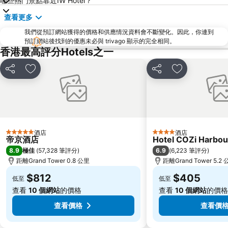
哪些熱門景點靠近IW Hotel？
新界
羅湖口岸
查看更多
羅湖
東門步行街
我們從預訂網站獲得的價格和供應情況資料會不斷變化。因此，你連到
North Point Metro Station
中環
預訂網站後找到的優惠未必與 trivago 顯示的完全相同。
Cheung Chau
羅湖口岸
香港最高評分Hotels之一
Sheung Wan Metro Station
Tsing Yi Metro Station
分享
放到收藏夾
分享
放到收藏夾
寶安區
九龍城
朗豪坊
Causeway Bay Metro Station
世界之窗
東九龍
龍崗區
深圳站
酒店
酒店
5 星級
4 星級
深圳野生動物園
大梅沙海濱公園
帝京酒店
Hotel COZi Harbou
8.9
6.9
極佳
(
57,328 筆評分
)
(
6,223 筆評分
)
皇崗口岸
鹽田區
距離Grand Tower 0.8 公里
距離Grand Tower 5.2
長洲
Lamma Island
$812
$405
低至
低至
香港屯門
Tin Hau Metro Station
查看
10 個網站
的價格
查看
10 個網站
的價格
九龍塘
金銀島酒店站
查看價格
查看價