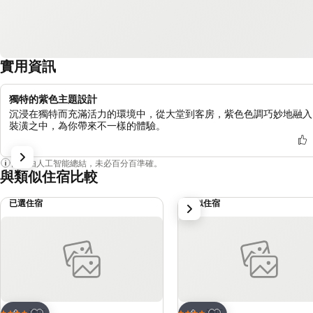
實用資訊
獨特的紫色主題設計
沉浸在獨特而充滿活力的環境中，從大堂到客房，紫色色調巧妙地融入
裝潢之中，為你帶來不一樣的體驗。
內容由人工智能總結，未必百分百準確。
與類似住宿比較
已選住宿
類似住宿
下一步
放到收藏夾
放到收藏夾
酒店
酒店