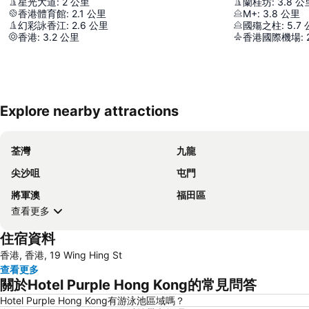
星光大道
:
2
公里
蘭桂坊
:
3.8
公
香港體育館
:
2.1
公里
M+
:
3.8
公里
幻彩詠香江
:
2.6
公里
國殤之柱
:
5.7
香港
:
3.2
公里
香港國際機場
:
Explore nearby attractions
荃灣
九龍
尖沙咀
屯門
將軍澳
福田區
查看更多
住宿資料
香港, 香港, 19 Wing Hing St
查看更多
關於Hotel Purple Hong Kong的常見問答
Hotel Purple Hong Kong有游泳池區域嗎？