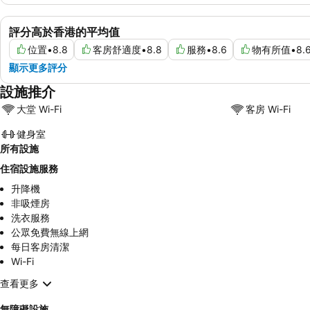
評分高於香港的平均值
位置
•
8.8
客房舒適度
•
8.8
服務
•
8.6
物有所值
•
8.
顯示更多評分
設施推介
大堂 Wi-Fi
客房 Wi-Fi
健身室
所有設施
住宿設施服務
升降機
非吸煙房
洗衣服務
公眾免費無線上網
每日客房清潔
Wi-Fi
查看更多
無障礙設施