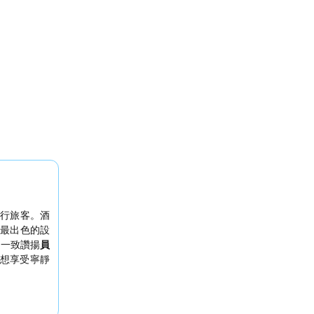
行旅客。酒
最出色的設
們一致讚揚
員
想享受寧靜