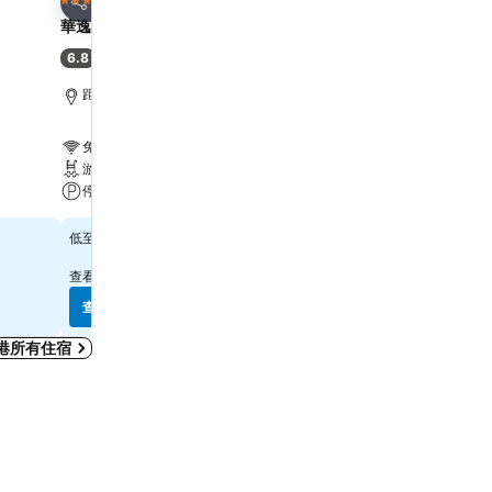
3 星級
4 星級
分享
分享
華逸酒店
Harbour Plaza 8 Degre
6.8
7.9
(
6,887 筆評分
)
好
(
21,867 筆評分
)
距離Grand Tower 6.7 公里
距離Grand Tower 2.2 公
免費 Wi-Fi
免費 Wi-Fi
游泳池
游泳池
停車場
水療
$314
$569
低至
低至
查看
10 個網站
的價格
查看
12 個網站
的價格
查看價格
查看價格
港所有住宿