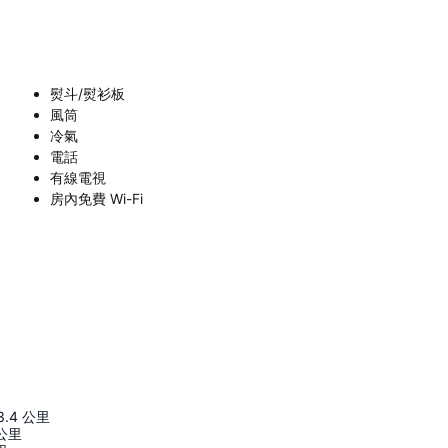
熨斗/熨衫板
風筒
冷氣
電話
有線電視
房內免費 Wi-Fi
3.4
公里
公里