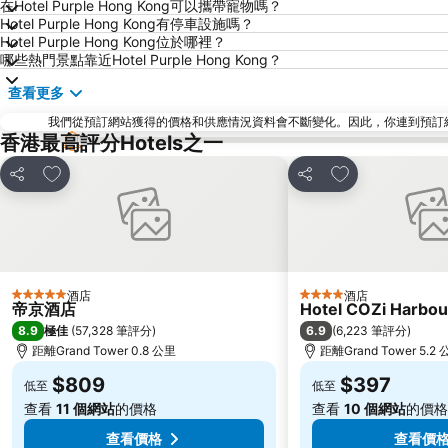
在Hotel Purple Hong Kong可以攜帶寵物嗎？
Hotel Purple Hong Kong有停車設施嗎？
Hotel Purple Hong Kong位於哪裡？
哪些熱門景點靠近Hotel Purple Hong Kong？
查看更多
我們從預訂網站獲得的價格和供應情況資料會不斷變化。因此，你連到預訂網站後
香港最高評分Hotels之一
放到收藏夾
放到收藏夾
分享
分享
酒店
酒店
5 星級
4 星級
帝京酒店
Hotel COZi Harbou
8.9
6.9
極佳
(
57,328 筆評分
)
(
6,223 筆評分
)
距離Grand Tower 0.8 公里
距離Grand Tower 5.2
$809
$397
低至
低至
查看
11 個網站
的價格
查看
10 個網站
的價格
查看價格
查看價