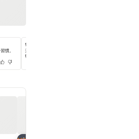
便捷的公共交通
身習慣。
酒店距離天后港鐵站僅 5 分鐘步行路程，門外就有巴士站
輕鬆暢遊香港。
放到收藏夾
放到收藏夾
酒店
酒店