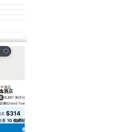
放到收藏夾
放到收藏夾
享
分享
酒店
酒店
星級
5 星級
逸酒店
Rosewood Hong Kong
8
9.3
(
6,887 筆評分
)
極佳
(
8,273 筆評分
)
距離Grand Tower 6.7 公里
香港, 距離市中心 2.0 公里
$314
$6,636
低至
低至
查看
10 個網站
的價格
查看
12 個網站
的價格
查看價格
查看價格