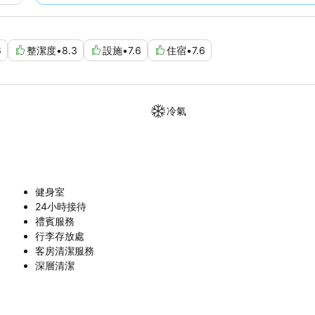
6
整潔度
•
8.3
設施
•
7.6
住宿
•
7.6
冷氣
健身室
24小時接待
禮賓服務
行李存放處
客房清潔服務
深層清潔