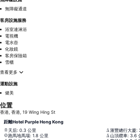
無障礙通道
客房設施服務
浴室連淋浴
電視機
電水壺
化妝鏡
客房保險箱
雪櫃
查看更多
運動設施
健美
位置
香港, 香港, 19 Wing Hing St
距離Hotel Purple Hong Kong
天后
:
0.3
公里
滙豐總行大廈
:
跑馬地馬場
:
1.8
公里
山頂纜車
:
3.6