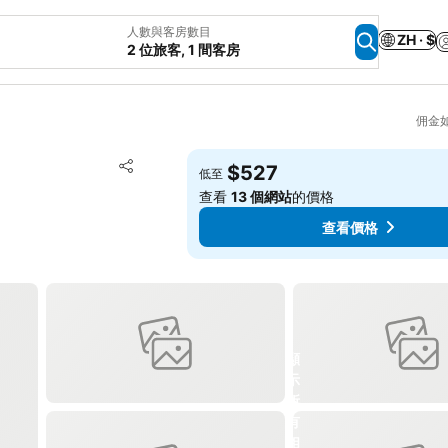
人數與客房數目
ZH · $
2 位旅客, 1 間客房
佣金
放到收藏夾
$527
低至
分享
查看
13 個網站
的價格
查看價格