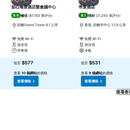
5 星級
4 星級
分享
分享
如心海景酒店暨會議中心
帝景酒店
8.6
8.1
極佳
(
87,163 筆評分
)
很好
(
21,345 筆評分
)
距離Grand Tower 8.1 公里
香港, 距離市中心 12.9 公里
免費 Wi-Fi
免費 Wi-Fi
游泳池
游泳池
停車場
冷氣
$577
$531
低至
低至
查看
10 個網站
的價格
查看
9 個網站
的價格
查看價格
查看價格
查看香