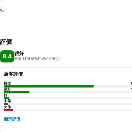
$0
評價
很好
8.4
根據 1,116
筆熱門網站評分
旅客評價
極佳
很好
好
中等
欠佳
顯示評價