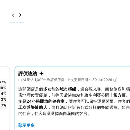
評價總結
由 AI 總結 1,000+ 則評價所得 · 上次更新日期： 30 Jul 2026
67
%
19
%
這間酒店是個
多功能的城市樞紐
，適合觀光客、商務旅客和獨
4
%
店地理位置優越，前往天后港鐵站和維多利亞公園
非常方便
。
3
%
施是
24小時開放的健身室
，讓住客可以保持運動習慣。住客
7
%
工友善樂於助人
，而且酒店附近有各式各樣的餐飲選擇。如果
的住宿，住客建議選擇面向花園的客房。
顯示更多