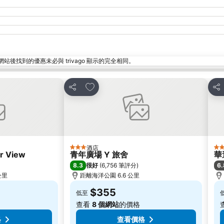
找到的優惠未必與 trivago 顯示的完全相同。
放到收藏夾
分享
分
酒店
3 星級
3 
r View
青年廣場 Y 旅舍
華
8.3
6.
很好
(
6,756 筆評分
)
 公里
距離海洋公園 6.6 公里
$355
低至
查看
8 個網站
的價格
格
查看價格