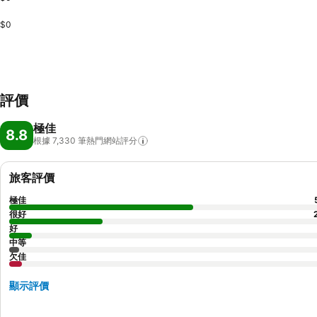
$0
評價
極佳
8.8
根據 7,330
筆熱門網站評分
旅客評價
極佳
很好
好
中等
欠佳
顯示評價