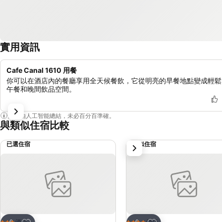
實用資訊
Cafe Canal 1610 用餐
你可以在酒店內的餐廳享用全天候餐飲，它從明亮的早餐地點變成輕鬆
午餐和晚間飲品空間。
內容由人工智能總結，未必百分百準確。
與類似住宿比較
已選住宿
類似住宿
下一步
放到收藏夾
放到收藏夾
酒店
酒店