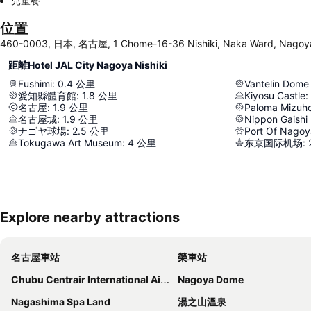
兒童餐
位置
460-0003, 日本, 名古屋, 1 Chome-16-36 Nishiki, Naka Ward, Nagoy
距離Hotel JAL City Nagoya Nishiki
Fushimi
:
0.4
公里
Vantelin Dom
愛知縣體育館
:
1.8
公里
Kiyosu Castle
:
名古屋
:
1.9
公里
Paloma Mizuh
名古屋城
:
1.9
公里
Nippon Gaishi 
ナゴヤ球場
:
2.5
公里
Port Of Nagoy
Tokugawa Art Museum
:
4
公里
东京国际机场
:
Explore nearby attractions
名古屋車站
榮車站
Chubu Centrair International Airport
Nagoya Dome
Nagashima Spa Land
湯之山溫泉