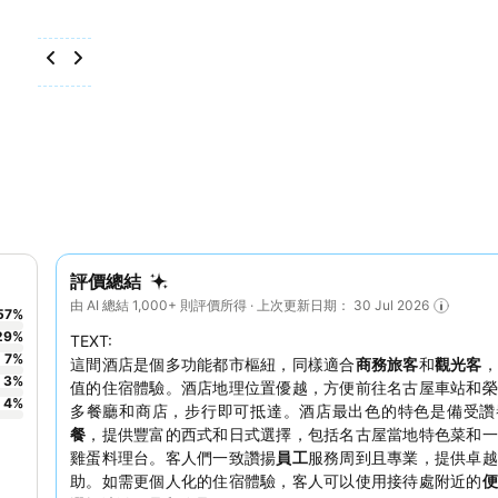
評價總結
由 AI 總結 1,000+ 則評價所得 · 上次更新日期： 30 Jul 2026
57
%
29
%
TEXT:
7
%
這間酒店是個多功能都市樞紐，同樣適合
商務旅客
和
觀光客
，
3
%
值的住宿體驗。酒店地理位置優越，方便前往名古屋車站和榮
4
%
多餐廳和商店，步行即可抵達。酒店最出色的特色是備受讚
餐
，提供豐富的西式和日式選擇，包括名古屋當地特色菜和一
雞蛋料理台。客人們一致讚揚
員工
服務周到且專業，提供卓越
助。如需更個人化的住宿體驗，客人可以使用接待處附近的
便