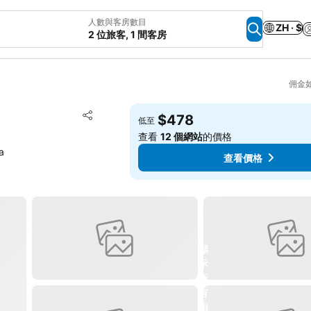
人數與客房數目
ZH · $
2 位旅客, 1 間客房
佣金
放到收藏夾
$478
低至
分享
查看
12 個網站
的價格
a
查看價格