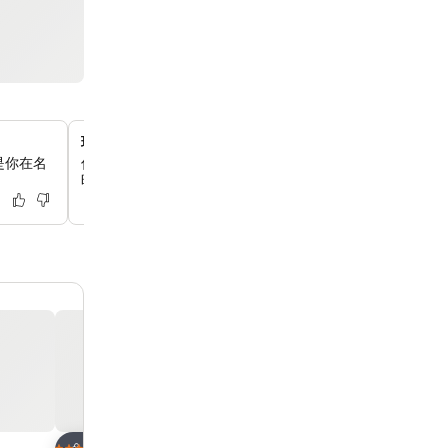
現代都市生活概念
是你在名
你可以體驗為數碼時代設計的精緻住宿，客房設有高天花板
時尚簡約的美學。
放到收藏夾
放到收藏夾
酒店
酒店