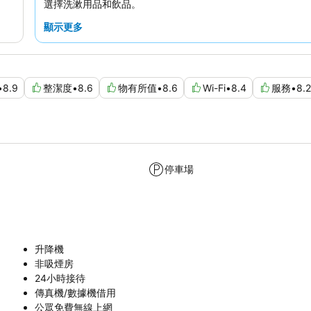
選擇洗漱用品和飲品。
顯示更多
•
8.9
整潔度
•
8.6
物有所值
•
8.6
Wi-Fi
•
8.4
服務
•
8.2
停車場
升降機
非吸煙房
24小時接待
傳真機/數據機借用
公眾免費無線上網