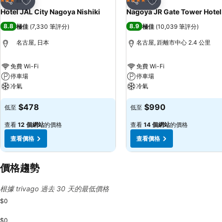
3 星級
4 星級
分享
分享
Hotel JAL City Nagoya Nishiki
Nagoya JR Gate Tower Hotel
8.8
8.9
極佳
(
7,330 筆評分
)
極佳
(
10,039 筆評分
)
名古屋, 日本
名古屋, 距離市中心 2.4 公里
免費 Wi-Fi
免費 Wi-Fi
停車場
停車場
冷氣
冷氣
$478
$990
低至
低至
查看
12 個網站
的價格
查看
14 個網站
的價格
查看價格
查看價格
價格趨勢
根據 trivago 過去 30 天的最低價格
$0
$0