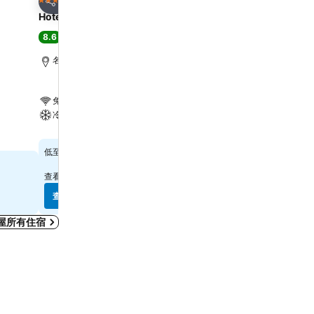
3 星級
3 星級
分享
分享
Hotel Keihan Nagoya
HOTEL LiVEMAX PREM
Nagoya Marunouchi
8.6
極佳
(
8,385 筆評分
)
7.7
好
(
2,014 筆評分
)
名古屋, 距離市中心 1.0 公里
名古屋, 距離市中心 0.8 
免費 Wi-Fi
免費 Wi-Fi
冷氣
冷氣
$435
低至
$228
低至
查看
13 個網站
的價格
查看
9 個網站
的價格
查看價格
查看價格
屋所有住宿