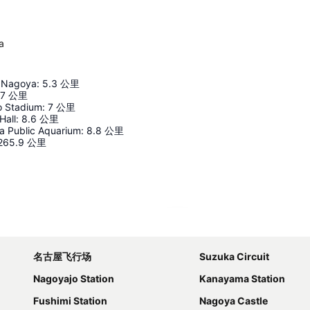
a
e Nagoya
:
5.3
公里
7
公里
o Stadium
:
7
公里
Hall
:
8.6
公里
a Public Aquarium
:
8.8
公里
265.9
公里
展開地圖
名古屋飞行场
Suzuka Circuit
Nagoyajo Station
Kanayama Station
Fushimi Station
Nagoya Castle