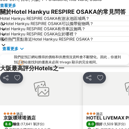
神戶三宮車站
Namba City
查看更多
心齋橋站
新大阪站
關於Hotel Hankyu RESPIRE OSAKA的常見問答
大阪城
道頓堀
Hotel Hankyu RESPIRE OSAKA有游泳池區域嗎？
在Hotel Hankyu RESPIRE OSAKA可以攜帶寵物嗎？
嵐山竹林
大阪國際機場
Hotel Hankyu RESPIRE OSAKA有停車設施嗎？
清水寺
Rinku Town Station
Hotel Hankyu RESPIRE OSAKA位於哪裡？
哪些熱門景點靠近Hotel Hankyu RESPIRE OSAKA？
Yodoyabashi Station
Osaka City Air Terminal
查看更多
奈良車站
神戶車站
我們從預訂網站獲得的價格和供應情況資料會不斷變化。因此，你連到
Karasuma Station
祇園四条車站
預訂網站後找到的優惠未必與 trivago 顯示的完全相同。
Nipponbashi Station
三宮車站
大阪最高評分Hotels之一
Kitahama Station
京都市役所前車站
分享
放到收藏夾
分享
放到收藏夾
Osaka Castle
大阪京瓷巨蛋
二條城
東本願寺
祇園
Honmachi Station
Kyobashi Station
Rinku Premium Outlets
酒店
酒店
4 星級
3 星級
伏見稻荷大社
Namba Parks
京阪環球塔酒店
HOTEL LiVEMAX 
8.6
8.0
極佳
(
17,641 筆評分
)
很好
(
1,509 筆評分
)
Kyoto Tower
八坂神社