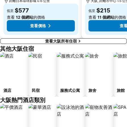
距離日本環球影城 0.6 公里
大阪, 距離市中心 1.5 公
Kyoto International Conference Center
Hankyu Umeda Honten
$577
$215
低至
低至
Nishikujo Station
伏尾溫泉
查看
12 個網站
的價格
查看
11 個網站
的價格
Nara Park
Kawaramachi Station
查看價格
查
查看大阪所有住宿
其他大阪住宿
酒店
民宿
服務式公寓
旅舍
旅館
大阪熱門酒店類別