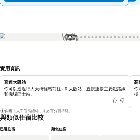
1 / 99
實用資訊
直達大阪站
高
你可以透過行人天橋輕鬆前往 JR 大阪站，直接連接主要鐵路線
你
和機場巴士站。
樓
內容由人工智能總結，未必百分百準確。
與類似住宿比較
已選住宿
類似住宿