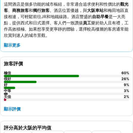
這間酒店是個多功能的城市樞紐，非常適合追求便利和性價比的
觀光
客
、
商務旅客
和
獨行旅客
。酒店位置優越，與
大阪車站
和梅田地區直
接相連，可輕鬆前往JR和地鐵線路。酒店豐盛的
自助早餐
是一大亮
點，提供西式和日式選擇。客人們一致讚揚
員工
樂於助人且有禮，工
作高效積極。如果想享受更寧靜的體驗，選擇較高樓層的客房通常能
欣賞到迷人的城市景觀。
顯示更多
旅客評價
極佳
60
%
很好
26
%
好
9
%
中等
3
%
欠佳
2
%
顯示評價
評分高於大阪的平均值