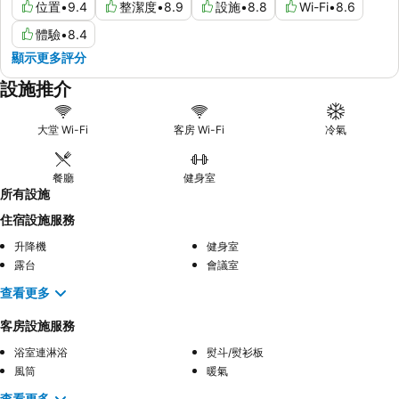
位置
•
9.4
整潔度
•
8.9
設施
•
8.8
Wi-Fi
•
8.6
體驗
•
8.4
顯示更多評分
設施推介
大堂 Wi-Fi
客房 Wi-Fi
冷氣
餐廳
健身室
所有設施
住宿設施服務
升降機
健身室
露台
會議室
查看更多
客房設施服務
浴室連淋浴
熨斗/熨衫板
風筒
暖氣
查看更多