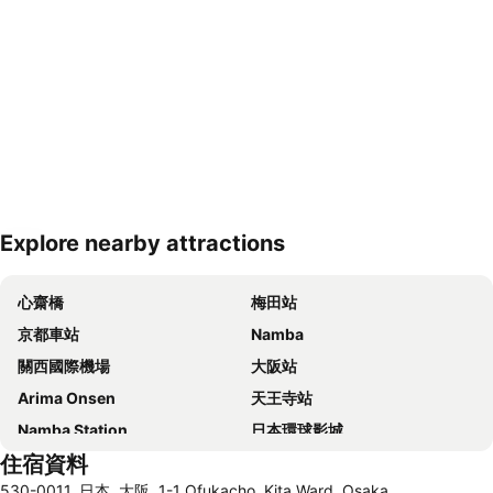
Explore nearby attractions
展開地圖
心齋橋
梅田站
京都車站
Namba
關西國際機場
大阪站
Arima Onsen
天王寺站
Namba Station
日本環球影城
住宿資料
道頓崛
梅田天空之城
530-0011, 日本, 大阪, 1-1 Ofukacho, Kita Ward, Osaka