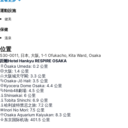
運動設施
健美
保健
溫泉
位置
530-0011, 日本, 大阪, 1-1 Ofukacho, Kita Ward, Osaka
距離Hotel Hankyu RESPIRE OSAKA
Ōsaka Umeda
:
0.2
公里
大阪
:
1.4
公里
大阪城天守閣
:
3.3
公里
Osaka-Jō Hall
:
3.5
公里
Kyocera Dome Osaka
:
4.4
公里
Nmb48劇場
:
4.5
公里
Shinsekai
:
6
公里
Tobita Shinchi
:
6.9
公里
哈利波特禁忌之旅
:
7.2
公里
Inori No Mori
:
7.5
公里
Osaka Aquarium Kaiyukan
:
8.3
公里
东京国际机场
:
401.5
公里