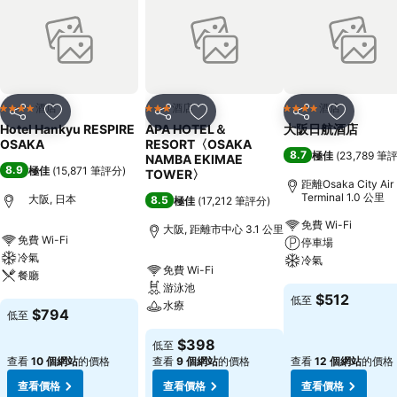
酒店
酒店
酒店
4 星級
3 星級
4 星級
分享
放到收藏夾
分享
放到收藏夾
分享
放到收藏
Hotel Hankyu RESPIRE
APA HOTEL＆
大阪日航酒店
OSAKA
RESORT〈OSAKA
8.7
極佳
(
23,789 筆
NAMBA EKIMAE
8.9
極佳
(
15,871 筆評分
)
TOWER〉
距離Osaka City Air
Terminal 1.0 公里
大阪, 日本
8.5
極佳
(
17,212 筆評分
)
免費 Wi-Fi
大阪, 距離市中心 3.1 公里
免費 Wi-Fi
停車場
冷氣
冷氣
免費 Wi-Fi
餐廳
游泳池
查看價格
$512
低至
水療
查看價格
$794
低至
查看價格
$398
低至
查看
10 個網站
的價格
查看
9 個網站
的價格
查看
12 個網站
的價格
查看價格
查看價格
查看價格