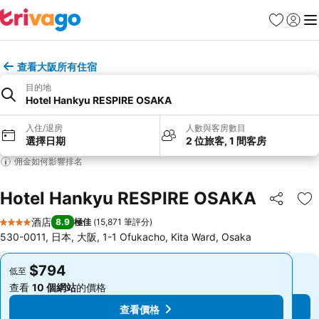
收藏夾
登入
選
查看大阪所有住宿
目的地
Hotel Hankyu RESPIRE OSAKA
入住/退房
人數與客房數目
選擇日期
2 位旅客, 1 間客房
佣金如何影響排名
Hotel Hankyu RESPIRE OSAKA
分享
放
酒店
8.9
極佳
(
15,871 筆評分
)
4 星級
530-0011, 日本, 大阪, 1-1 Ofukacho, Kita Ward, Osaka
$794
$794
低至
低至
查看
10 個網站
的價格
查看
10 個網站
的價格
查看價格
查看價格