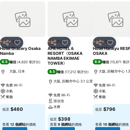
酒店
酒店
酒店
4 星級
3 星級
4 星級
分享
放到收藏夾
分享
放到收藏夾
分享
放到收藏
Hotel Gracery Osaka
APA HOTEL＆
Hotel Hankyu RES
Namba
RESORT〈OSAKA
OSAKA
NAMBA EKIMAE
8.5
8.9
極佳
(
4,620 筆評分
)
極佳
(
15,871 筆
TOWER〉
大阪, 日本
大阪, 距離市中心 1.
8.5
極佳
(
17,212 筆評分
)
大阪, 距離市中心 3.1 公里
免費 Wi-Fi
免費 Wi-Fi
冷氣
冷氣
免費 Wi-Fi
餐廳
餐廳
游泳池
水療
$460
$796
低至
低至
$398
低至
查看
12 個網站
的價格
查看
9 個網站
的價格
查看
10 個網站
的價格