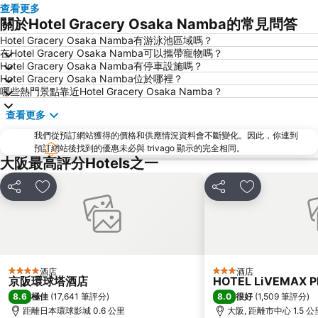
心齋橋站
新大阪站
查看更多
關於Hotel Gracery Osaka Namba的常見問答
大阪城
道頓堀
Hotel Gracery Osaka Namba有游泳池區域嗎？
嵐山竹林
大阪國際機場
在Hotel Gracery Osaka Namba可以攜帶寵物嗎？
清水寺
Rinku Town Station
Hotel Gracery Osaka Namba有停車設施嗎？
Hotel Gracery Osaka Namba位於哪裡？
Yodoyabashi Station
Osaka City Air Terminal
哪些熱門景點靠近Hotel Gracery Osaka Namba？
奈良車站
神戶車站
查看更多
Karasuma Station
祇園四条車站
我們從預訂網站獲得的價格和供應情況資料會不斷變化。因此，你連到
Nipponbashi Station
三宮車站
預訂網站後找到的優惠未必與 trivago 顯示的完全相同。
大阪最高評分Hotels之一
Kitahama Station
京都市役所前車站
Osaka Castle
大阪京瓷巨蛋
分享
放到收藏夾
分享
放到收藏夾
二條城
東本願寺
祇園
Honmachi Station
Kyobashi Station
Rinku Premium Outlets
伏見稻荷大社
Namba Parks
酒店
酒店
4 星級
3 星級
京阪環球塔酒店
HOTEL LiVEMAX 
Kyoto Tower
八坂神社
8.6
8.0
極佳
(
17,641 筆評分
)
很好
(
1,509 筆評分
)
Hankyu Umeda Honten
Nishikujo Station
距離日本環球影城 0.6 公里
大阪, 距離市中心 1.5 公