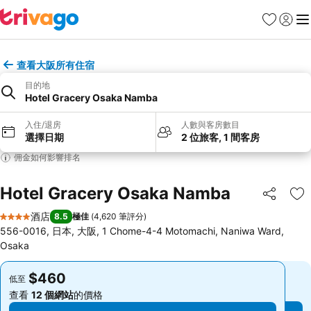
收藏夾
登入
選
查看大阪所有住宿
目的地
Hotel Gracery Osaka Namba
入住/退房
人數與客房數目
選擇日期
2 位旅客, 1 間客房
佣金如何影響排名
Hotel Gracery Osaka Namba
分享
放
酒店
8.5
極佳
(
4,620 筆評分
)
4 星級
556-0016, 日本, 大阪, 1 Chome-4-4 Motomachi, Naniwa Ward,
Osaka
$460
$460
低至
低至
查看
12 個網站
的價格
查看
12 個網站
的價格