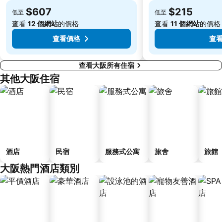
伏尾溫泉
Nara Park
$607
$215
低至
低至
Kawaramachi Station
Sakaisuji Hommachi Station
查看
12 個網站
的價格
查看
11 個網站
的價格
查看價格
查
查看大阪所有住宿
其他大阪住宿
酒店
民宿
服務式公寓
旅舍
旅館
大阪熱門酒店類別