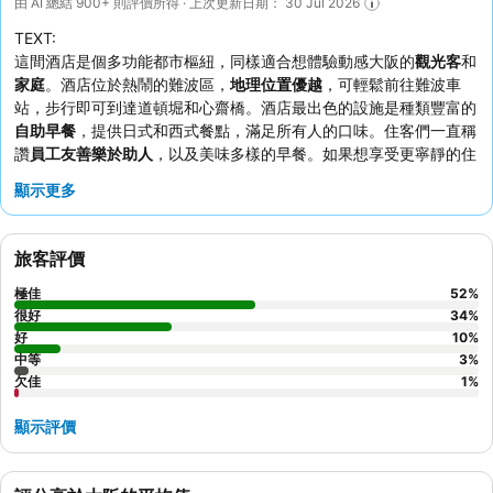
由 AI 總結 900+ 則評價所得 · 上次更新日期： 30 Jul 2026
TEXT:
這間酒店是個多功能都市樞紐，同樣適合想體驗動感大阪的
觀光客
和
家庭
。酒店位於熱鬧的難波區，
地理位置優越
，可輕鬆前往難波車
站，步行即可到達道頓堀和心齋橋。酒店最出色的設施是種類豐富的
自助早餐
，提供日式和西式餐點，滿足所有人的口味。住客們一直稱
讚
員工友善樂於助人
，以及美味多樣的早餐。如果想享受更寧靜的住
宿，可以要求入住面向花園的客房。
顯示更多
旅客評價
極佳
52
%
很好
34
%
好
10
%
中等
3
%
欠佳
1
%
顯示評價