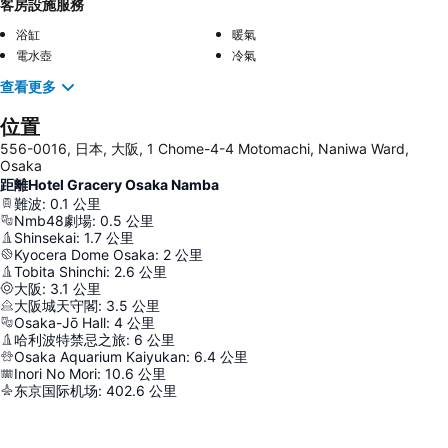
客房設施服務
浴缸
暖氣
電水壺
冷氣
查看更多
位置
556-0016, 日本, 大阪, 1 Chome-4-4 Motomachi, Naniwa Ward,
Osaka
距離Hotel Gracery Osaka Namba
難波
:
0.1
公里
Nmb48劇場
:
0.5
公里
Shinsekai
:
1.7
公里
Kyocera Dome Osaka
:
2
公里
Tobita Shinchi
:
2.6
公里
大阪
:
3.1
公里
大阪城天守閣
:
3.5
公里
Osaka-Jō Hall
:
4
公里
哈利波特禁忌之旅
:
6
公里
Osaka Aquarium Kaiyukan
:
6.4
公里
Inori No Mori
:
10.6
公里
东京国际机场
:
402.6
公里