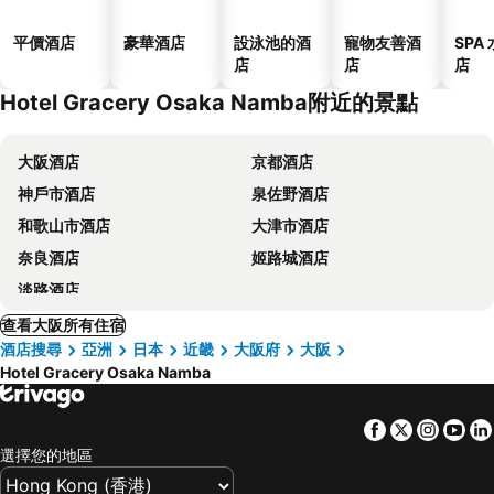
平價酒店
豪華酒店
設泳池的酒
寵物友善酒
SPA
店
店
店
Hotel Gracery Osaka Namba附近的景點
大阪酒店
京都酒店
神戶市酒店
泉佐野酒店
和歌山市酒店
大津市酒店
奈良酒店
姬路城酒店
淡路酒店
查看大阪所有住宿
酒店搜尋
亞洲
日本
近畿
大阪府
大阪
Hotel Gracery Osaka Namba
Facebook
Twitter
Insta
Yo
選擇您的地區