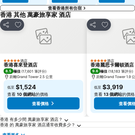
查看香港所有住宿
香港 其他 萬豪旅享家 酒店
分享
放到收藏夾
分享
放到收藏夾
酒店
酒店
5 星級
5 星級
香港喜來登酒店
香港麗思卡爾頓酒店
8.5
9.6
極佳
(
17,601 筆評分
)
極佳
(
18,183 筆評分
)
距離Grand Tower 2.5 公里
距離Grand Tower 1.9 
$1,524
$3,919
低至
低至
查看
10 個網站
的價格
查看
13 個網站
的價格
查看價格
查看價
關於香港的常見問答
香港 有多少間 萬豪旅享家 酒店？
香港 的 萬豪旅享家 酒店通常收費多少？
查看更多