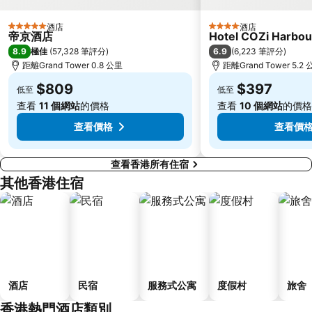
朗豪坊
Causeway Bay Metro Station
世界之窗
東九龍
酒店
酒店
5 星級
4 星級
帝京酒店
Hotel COZi Harbou
香洲區
深圳站
8.9
6.9
極佳
(
57,328 筆評分
)
(
6,223 筆評分
)
珠海拱北汽車客運站
澳門舊城區
距離Grand Tower 0.8 公里
距離Grand Tower 5.2
深圳野生動物園
水舞間
$809
$397
低至
低至
大三巴牌坊
大梅沙海濱公園
查看
11 個網站
的價格
查看
10 個網站
的價格
查看價格
查看價
查看香港所有住宿
其他香港住宿
酒店
民宿
服務式公寓
度假村
旅舍
香港熱門酒店類別