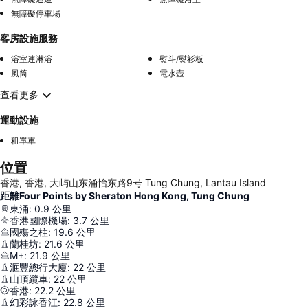
無障礙停車場
客房設施服務
浴室連淋浴
熨斗/熨衫板
風筒
電水壺
查看更多
運動設施
租單車
位置
香港, 香港, 大屿山东涌怡东路9号 Tung Chung, Lantau Island
距離Four Points by Sheraton Hong Kong, Tung Chung
東涌
:
0.9
公里
香港國際機場
:
3.7
公里
國殤之柱
:
19.6
公里
蘭桂坊
:
21.6
公里
M+
:
21.9
公里
滙豐總行大廈
:
22
公里
山頂纜車
:
22
公里
香港
:
22.2
公里
幻彩詠香江
:
22.8
公里