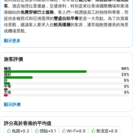
客
。酒店地理位置優越，交通便利，特別是來往香港國際機場和東涌
港鐵站的
免費穿梭巴士服務
。客人們一致讚揚員工的熱情和專業，而
提供多種西式和亞洲選擇的
豐盛自助早餐
更是一大亮點。為了欣賞最
佳景觀，建議客人要求入住
較高樓層
的客房，通常能飽覽優美的海景
或機場景觀。
顯示更多
旅客評價
極佳
66
%
很好
23
%
好
5
%
中等
3
%
欠佳
3
%
顯示評價
評分高於香港的平均值
氛圍
•
9.3
體驗
•
9.1
Wi-Fi
•
8.9
整潔度
•
8.8