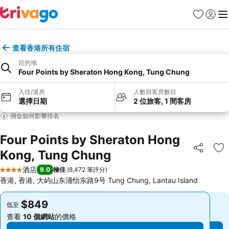
收藏夾
登入
選
查看香港所有住宿
目的地
Four Points by Sheraton Hong Kong, Tung Chung
入住/退房
人數與客房數目
選擇日期
2 位旅客, 1 間客房
佣金如何影響排名
Four Points by Sheraton Hong
Kong, Tung Chung
分享
放
酒店
9.0
極佳
(
8,472 筆評分
)
4 星級
香港, 香港, 大屿山东涌怡东路9号 Tung Chung, Lantau Island
$849
$849
低至
低至
查看
10 個網站
的價格
查看
10 個網站
的價格