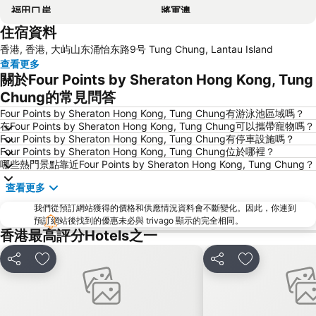
福田口岸
將軍澳
住宿資料
福田區
Mong Kok Metro Station
香港, 香港, 大屿山东涌怡东路9号 Tung Chung, Lantau Island
香港國際機場
南山區
查看更多
東涌
元朗
關於Four Points by Sheraton Hong Kong, Tung
紅磡
天水圍
Chung的常見問答
Wan Chai Metro Station
海洋公園
Four Points by Sheraton Hong Kong, Tung Chung有游泳池區域嗎？
在Four Points by Sheraton Hong Kong, Tung Chung可以攜帶寵物嗎？
深水埗區
黃金海岸
Four Points by Sheraton Hong Kong, Tung Chung有停車設施嗎？
Four Points by Sheraton Hong Kong, Tung Chung位於哪裡？
香港迪士尼樂園
新界
哪些熱門景點靠近Four Points by Sheraton Hong Kong, Tung Chung？
羅湖口岸
羅湖
查看更多
東門步行街
North Point Metro Station
我們從預訂網站獲得的價格和供應情況資料會不斷變化。因此，你連到
中環
Cheung Chau
預訂網站後找到的優惠未必與 trivago 顯示的完全相同。
香港最高評分Hotels之一
珠海長隆國際海洋度假區
羅湖口岸
Sheung Wan Metro Station
Tsing Yi Metro Station
分享
放到收藏夾
分享
放到收藏夾
葡京娛樂場
寶安區
深圳寶安國際機場
九龍城