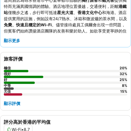
這間酒店為尋求香港市中心繁華都市體驗的
獨行旅客
和
觀光客
提供獨
特而充滿異國情調的體驗。酒店地理位置優越，交通便利，距離
港鐵
站
僅幾步之遙，步行即可抵達
星光大道
、
香港文化中心
和海港。酒店
提供實用的設施，例如設有24/7熱水、冰箱和微波爐的茶水間，以及
免費、快速且穩定的Wi-Fi
。儘管接待處員工偶爾會出現一些問題，
但賓客們始終讚揚酒店團隊的友善和樂於助人。如欲享受更寧靜的住
宿，賓客應考慮要求入住不面向繁忙街道的客房。
顯示更多
旅客評價
極佳
20
%
很好
32
%
好
25
%
中等
8
%
欠佳
15
%
顯示評價
評分高於香港的平均值
Wi-Fi
•
8.7