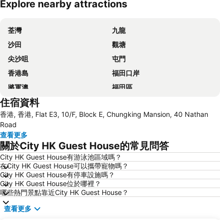
Explore nearby attractions
展開地圖
荃灣
九龍
沙田
觀塘
尖沙咀
屯門
香港島
福田口岸
將軍澳
福田區
住宿資料
Mong Kok Metro Station
香港國際機場
香港, 香港, Flat E3, 10/F, Block E, Chungking Mansion, 40 Nathan
南山區
東涌
Road
元朗
紅磡
查看更多
關於City HK Guest House的常見問答
天水圍
Wan Chai Metro Station
City HK Guest House有游泳池區域嗎？
海洋公園
深水埗區
在City HK Guest House可以攜帶寵物嗎？
黃金海岸
香港迪士尼樂園
City HK Guest House有停車設施嗎？
City HK Guest House位於哪裡？
新界
羅湖口岸
哪些熱門景點靠近City HK Guest House？
羅湖
東門步行街
查看更多
North Point Metro Station
中環