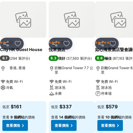
酒店
酒店
酒店
2 星級
4 星級
5 星級
分享
放到收藏夾
分享
放到收藏夾
分享
放到收藏
City HK Guest House
悅來酒店
如心海景酒店暨會議
6.1
8.3
8.6
(
294 筆評分
)
很好
(
37,593 筆評分
)
極佳
(
87,163 筆
香港, 香港
距離Grand Tower 7.7 公
距離Grand Tower 8
里
里
免費 Wi-Fi
免費 Wi-Fi
免費 Wi-Fi
冷氣
游泳池
游泳池
水療
停車場
查看價格
查看價格
查看價格
$161
$337
$579
低至
低至
低至
查看
9 個網站
的價格
查看
14 個網站
的價格
查看
10 個網站
的價格
查看價格
查看價格
查看價格