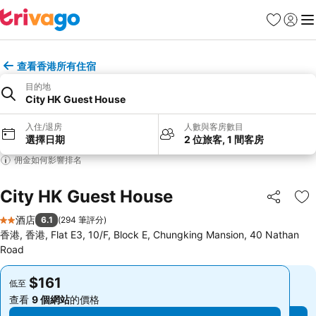
收藏夾
登入
選
查看香港所有住宿
目的地
City HK Guest House
入住/退房
人數與客房數目
選擇日期
2 位旅客, 1 間客房
佣金如何影響排名
City HK Guest House
分享
放
酒店
6.1
(
294 筆評分
)
2 星級
香港, 香港, Flat E3, 10/F, Block E, Chungking Mansion, 40 Nathan
Road
$161
$161
低至
低至
查看
9 個網站
的價格
查看
9 個網站
的價格