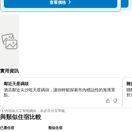
查看價格
查看價格
實用資訊
鄰近天星碼頭
雜
酒店鄰近尖沙咀天星碼頭，讓你輕鬆探索市內標誌性的海濱景
體
點。
舒
內容由人工智能總結，未必百分百準確。
與類似住宿比較
已選住宿
類似住宿