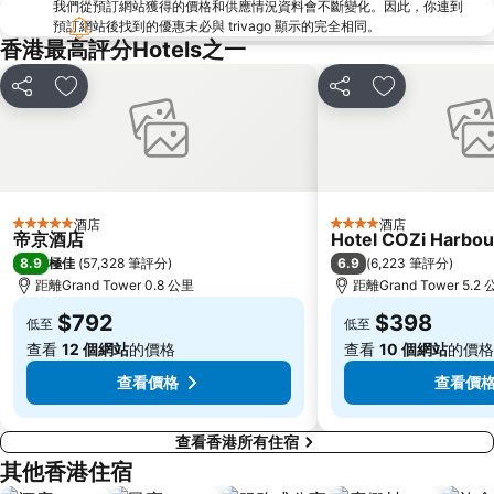
我們從預訂網站獲得的價格和供應情況資料會不斷變化。因此，你連到
Cheung Chau
羅湖口岸
預訂網站後找到的優惠未必與 trivago 顯示的完全相同。
香港最高評分Hotels之一
Sheung Wan Metro Station
Tsing Yi Metro Station
寶安區
九龍城
分享
放到收藏夾
分享
放到收藏夾
朗豪坊
Causeway Bay Metro Station
世界之窗
東九龍
龍崗區
深圳站
深圳野生動物園
大梅沙海濱公園
酒店
酒店
5 星級
4 星級
帝京酒店
Hotel COZi Harbou
皇崗口岸
鹽田區
8.9
6.9
極佳
(
57,328 筆評分
)
(
6,223 筆評分
)
長洲
Lamma Island
距離Grand Tower 0.8 公里
距離Grand Tower 5.2
香港屯門
Tin Hau Metro Station
$792
$398
低至
低至
九龍塘
金銀島酒店站
查看
12 個網站
的價格
查看
10 個網站
的價格
查看價格
查看價
查看香港所有住宿
其他香港住宿