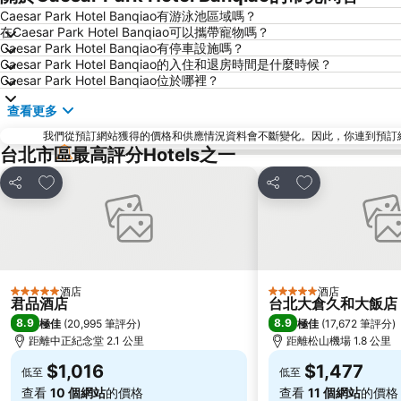
Caesar Park Hotel Banqiao有游泳池區域嗎？
在Caesar Park Hotel Banqiao可以攜帶寵物嗎？
Caesar Park Hotel Banqiao有停車設施嗎？
Caesar Park Hotel Banqiao的入住和退房時間是什麼時候？
Caesar Park Hotel Banqiao位於哪裡？
查看更多
我們從預訂網站獲得的價格和供應情況資料會不斷變化。因此，你連到預訂網站後
台北市區最高評分Hotels之一
放到收藏夾
放到收藏夾
分享
分享
酒店
酒店
5 星級
5 星級
君品酒店
台北大倉久和大飯店
8.9
8.9
極佳
(
20,995 筆評分
)
極佳
(
17,672 筆評分
)
距離中正紀念堂 2.1 公里
距離松山機場 1.8 公里
$1,016
$1,477
低至
低至
查看
10 個網站
的價格
查看
11 個網站
的價格