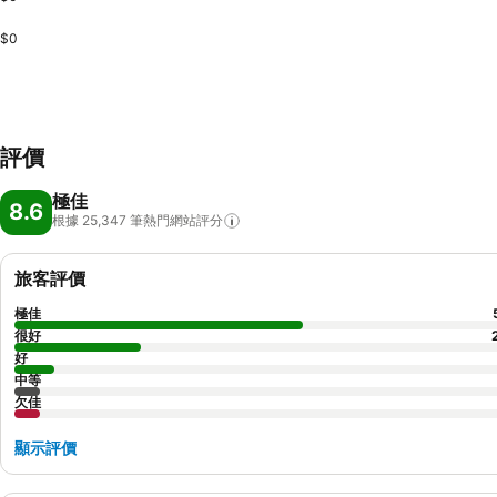
$0
評價
極佳
8.6
根據 25,347
筆熱門網站評分
旅客評價
極佳
很好
好
中等
欠佳
顯示評價