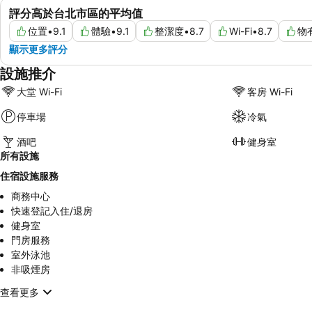
評分高於台北市區的平均值
位置
•
9.1
體驗
•
9.1
整潔度
•
8.7
Wi-Fi
•
8.7
物
顯示更多評分
設施推介
大堂 Wi-Fi
客房 Wi-Fi
停車場
冷氣
酒吧
健身室
所有設施
住宿設施服務
商務中心
快速登記入住/退房
健身室
門房服務
室外泳池
非吸煙房
查看更多