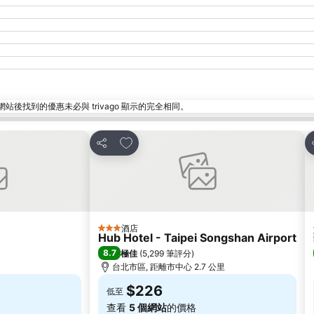
找到的優惠未必與 trivago 顯示的完全相同。
放到收藏夾
分享
酒店
3 星級
Hub Hotel - Taipei Songshan Airport
8.7
極佳
(
5,299 筆評分
)
台北市區, 距離市中心 2.7 公里
$226
低至
查看
5 個網站
的價格