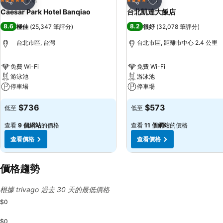
5 星級
4 星級
分享
分享
Caesar Park Hotel Banqiao
台北凱達大飯店
8.6
8.2
極佳
(
25,347 筆評分
)
很好
(
32,078 筆評分
)
台北市區, 台灣
台北市區, 距離市中心 2.4 公里
免費 Wi-Fi
免費 Wi-Fi
游泳池
游泳池
停車場
停車場
$736
$573
低至
低至
查看
9 個網站
的價格
查看
11 個網站
的價格
查看價格
查看價格
價格趨勢
根據 trivago 過去 30 天的最低價格
$0
$0