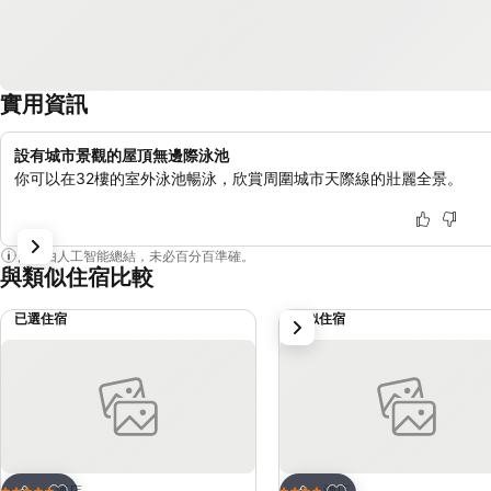
實用資訊
設有城市景觀的屋頂無邊際泳池
你可以在32樓的室外泳池暢泳，欣賞周圍城市天際線的壯麗全景。
內容由人工智能總結，未必百分百準確。
與類似住宿比較
已選住宿
類似住宿
下一步
放到收藏夾
放到收藏夾
酒店
酒店