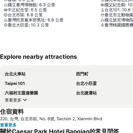
國立臺灣博物館
:
6.3
公里
國父紀念館
:
10
中正紀念堂
:
6.5
公里
台北101
:
10.6
台北市區
:
6.8
公里
臺北市立動物
臺灣民眾黨本部舊址
:
6.8
公里
國立故宮博物
臺北大巨蛋
:
10.3
公里
臺灣桃園國際
Explore nearby attractions
台北火車站
西門町
Taipei 101
台北小巨蛋
六福村主題遊樂園
台北捷運站
查看更多
住宿資料
220, 台灣, 台北市區, No. 8號, Section 2, Xianmin Blvd
查看更多
關於Caesar Park Hotel Banqiao的常見問答