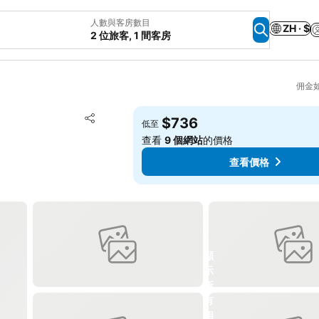
人數與客房數目
ZH · $
2 位旅客, 1 間客房
佣金
放到收藏夾
$736
低至
分享
查看
9 個網站
的價格
查看價格