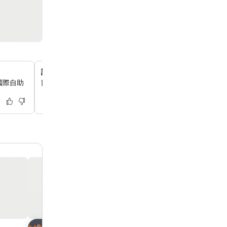
設有獨立客廳的寬敞套房
國際自助
部分客房設計獨特，設有獨立客廳，為你提供充足的放鬆空
放到收藏夾
放到收藏夾
酒店
酒店