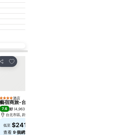
放到收藏夾
放到收藏夾
分享
分享
酒店
酒店
4 星級
5 星級
藝宿商旅-台北館
Caesar Park Hotel B
7.6
8.6
好
(
4,963 筆評分
)
極佳
(
25,347 筆評分
)
台北市區, 距離市中心 0.7 公里
台北市區, 距離市中心 6.8
$241
$736
低至
低至
查看
9 個網站
的價格
查看
9 個網站
的價格