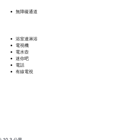
無障礙通道
浴室連淋浴
電視機
電水壺
迷你吧
電話
有線電視
祠
:
10.3
公里