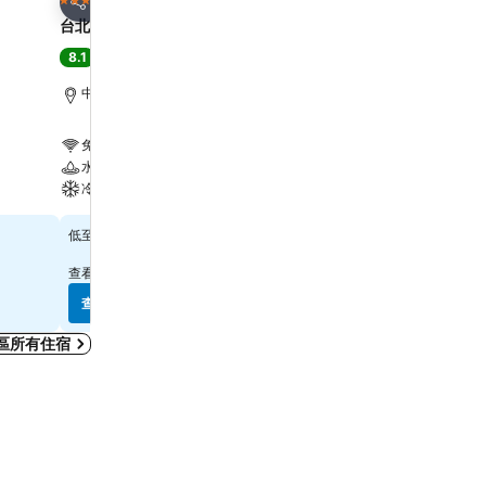
4 星級
3 星級
分享
分享
台北凱撒飯店
Finders Hotel
8.1
8.4
很好
(
32,863 筆評分
)
很好
(
12,919 筆評分
)
中正區, 距離市中心 0.2 公里
台北市區, 距離市中心 0.7
免費 Wi-Fi
免費 Wi-Fi
水療
冷氣
冷氣
$485
$309
低至
低至
查看
12 個網站
的價格
查看
9 個網站
的價格
查看價格
查看價格
區所有住宿