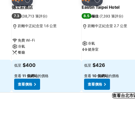
4 星級
3 星級
分享
分享
德立莊酒店
Eastin Taipei Hotel
7.3
8.5
(
38,713 筆評分
)
極佳
(
7,393 筆評分
)
距離中正紀念堂 1.6 公里
距離中正紀念堂 2.7 公里
免費 Wi-Fi
冷氣
冷氣
健身室
餐廳
$400
$426
低至
低至
查看
11 個網站
的價格
查看
10 個網站
的價格
查看價格
查看價格
查看台北市