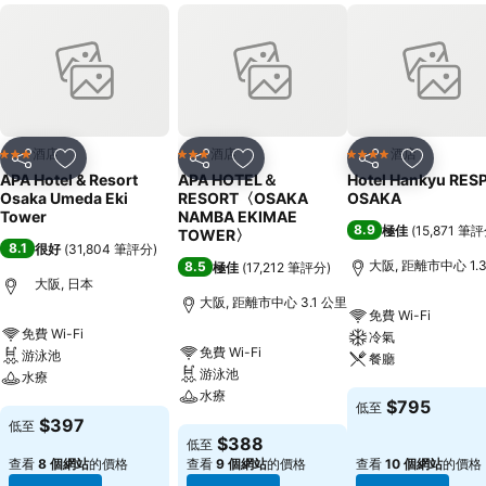
酒店
酒店
酒店
3 星級
3 星級
4 星級
分享
放到收藏夾
分享
放到收藏夾
分享
放到收藏
APA Hotel & Resort
APA HOTEL＆
Hotel Hankyu RES
Osaka Umeda Eki
RESORT〈OSAKA
OSAKA
Tower
NAMBA EKIMAE
8.9
極佳
(
15,871 筆
TOWER〉
8.1
很好
(
31,804 筆評分
)
大阪, 距離市中心 1.
8.5
極佳
(
17,212 筆評分
)
大阪, 日本
大阪, 距離市中心 3.1 公里
免費 Wi-Fi
免費 Wi-Fi
冷氣
免費 Wi-Fi
游泳池
餐廳
游泳池
水療
水療
查看價格
$795
低至
查看價格
$397
低至
查看價格
$388
低至
查看
8 個網站
的價格
查看
9 個網站
的價格
查看
10 個網站
的價格