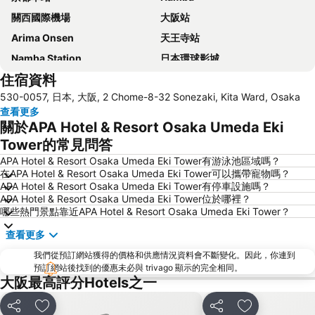
關西國際機場
大阪站
Arima Onsen
天王寺站
Namba Station
日本環球影城
住宿資料
道頓崛
梅田天空之城
530-0057, 日本, 大阪, 2 Chome-8-32 Sonezaki, Kita Ward, Osaka
神戶三宮車站
Namba City
查看更多
心齋橋站
新大阪站
關於APA Hotel & Resort Osaka Umeda Eki
大阪城
道頓堀
Tower的常見問答
嵐山竹林
大阪國際機場
APA Hotel & Resort Osaka Umeda Eki Tower有游泳池區域嗎？
在APA Hotel & Resort Osaka Umeda Eki Tower可以攜帶寵物嗎？
清水寺
Rinku Town Station
APA Hotel & Resort Osaka Umeda Eki Tower有停車設施嗎？
APA Hotel & Resort Osaka Umeda Eki Tower位於哪裡？
Yodoyabashi Station
Osaka City Air Terminal
哪些熱門景點靠近APA Hotel & Resort Osaka Umeda Eki Tower？
奈良車站
神戶車站
查看更多
Karasuma Station
祇園四条車站
我們從預訂網站獲得的價格和供應情況資料會不斷變化。因此，你連到
Nipponbashi Station
三宮車站
預訂網站後找到的優惠未必與 trivago 顯示的完全相同。
大阪最高評分Hotels之一
Kitahama Station
京都市役所前車站
Osaka Castle
大阪京瓷巨蛋
分享
放到收藏夾
分享
放到收藏夾