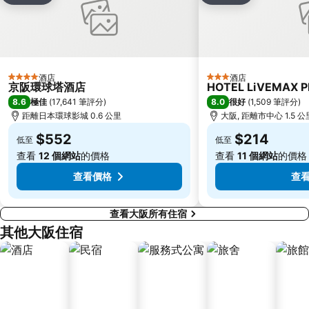
二條城
東本願寺
祇園
Honmachi Station
Kyobashi Station
Rinku Premium Outlets
伏見稻荷大社
Namba Parks
酒店
酒店
4 星級
3 星級
京阪環球塔酒店
HOTEL LiVEMAX 
Kyoto Tower
八坂神社
8.6
8.0
極佳
(
17,641 筆評分
)
很好
(
1,509 筆評分
)
Kyoto International Conference Center
Hankyu Umeda Honten
距離日本環球影城 0.6 公里
大阪, 距離市中心 1.5 公
Nishikujo Station
伏尾溫泉
$552
$214
低至
低至
Nara Park
Kawaramachi Station
查看
12 個網站
的價格
查看
11 個網站
的價格
查看價格
查
查看大阪所有住宿
其他大阪住宿