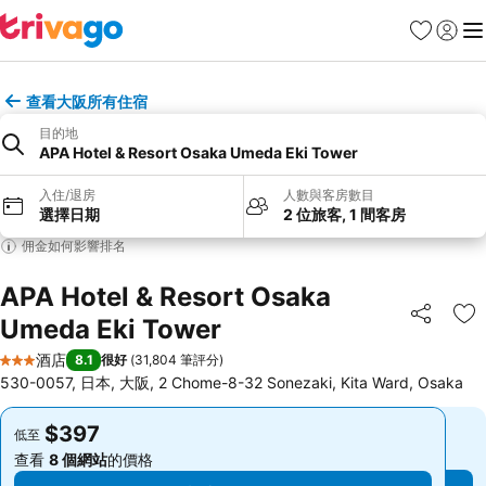
收藏夾
登入
選
查看大阪所有住宿
目的地
APA Hotel & Resort Osaka Umeda Eki Tower
入住/退房
人數與客房數目
選擇日期
2 位旅客, 1 間客房
佣金如何影響排名
APA Hotel & Resort Osaka
Umeda Eki Tower
分享
放
酒店
8.1
很好
(
31,804 筆評分
)
3 星級
530-0057, 日本, 大阪, 2 Chome-8-32 Sonezaki, Kita Ward, Osaka
$397
$397
低至
低至
查看
8 個網站
的價格
查看
8 個網站
的價格