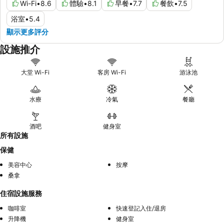
Wi-Fi
•
8.6
體驗
•
8.1
早餐
•
7.7
餐飲
•
7.5
浴室
•
5.4
顯示更多評分
設施推介
大堂 Wi-Fi
客房 Wi-Fi
游泳池
水療
冷氣
餐廳
酒吧
健身室
所有設施
保健
美容中心
按摩
桑拿
住宿設施服務
咖啡室
快速登記入住/退房
升降機
健身室