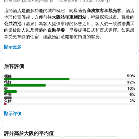
由 AI 總結 1,000+ 則評價所得 · 上次更新日期： 30 Jul 2026
這間酒店是個多功能的城市樞紐，同樣適合
商務旅客
和
觀光客
。酒店
地理位置優越，方便前往
大阪站
和
東梅田站
，輕鬆探索城市。寬敞的
公共浴池
（溫泉）為客人提供寧靜的休憩之所。客人們一致讚揚
員工
的樂於助人以及豐盛的
自助早餐
，早餐提供日式和西式選擇。如果想
享受更寧靜的住宿，建議預訂避開繁忙街道的客房。
顯示更多
旅客評價
極佳
50
%
很好
32
%
好
10
%
中等
6
%
欠佳
2
%
顯示評價
評分高於大阪的平均值