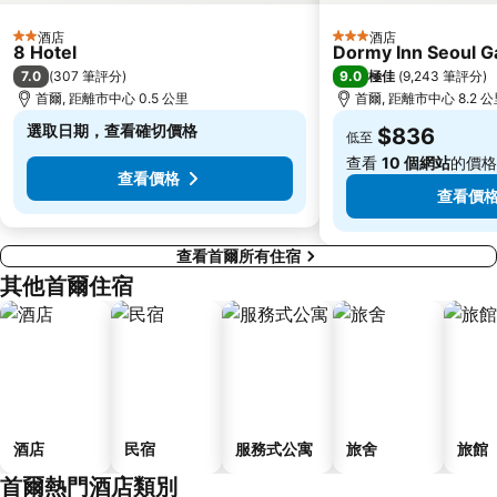
Gwangjingu
Gwangmyeong station
酒店
酒店
2 星級
3 星級
Jamsil
Songdo
8 Hotel
Dormy Inn Seoul 
7.0
9.0
(
307 筆評分
)
極佳
(
9,243 筆評分
)
East gate
Sadang
首爾, 距離市中心 0.5 公里
首爾, 距離市中心 8.2 
Yangjae
木洞棒球場
選取日期，查看確切價格
$836
低至
Jung Gu
Lotte - Main
查看
10 個網站
的價格
Junggu
Kintex
查看價格
查看價
查看首爾所有住宿
其他首爾住宿
酒店
民宿
服務式公寓
旅舍
旅館
首爾熱門酒店類別