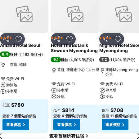
酒店
酒店
酒店
4 星級
4 星級
4 星級
分享
放到收藏夾
分享
放到收藏夾
分享
放到收藏
Amanti Hotel Seoul
Hotel The Botanik
Migliore Hotel Seo
Sewoon Myeongdong
Myeongdong
8.4
很好
(
7,463 筆評分
)
9.1
7.2
極佳
(
4,606 筆評分
)
(
11,094 筆評分
)
首爾, 韓國
首爾, 距離市中心 1.4 公里
距離Myeong-dong 
公里
免費 Wi-Fi
免費 Wi-Fi
免費 Wi-Fi
游泳池
停車場
停車場
停車場
冷氣
冷氣
查看價格
$780
低至
查看價格
查看價格
$814
$708
低至
低至
查看
7 個網站
的價格
查看
6 個網站
的價格
查看
11 個網站
的價格
查看價格
查看價格
查看價格
查看首爾所有住宿