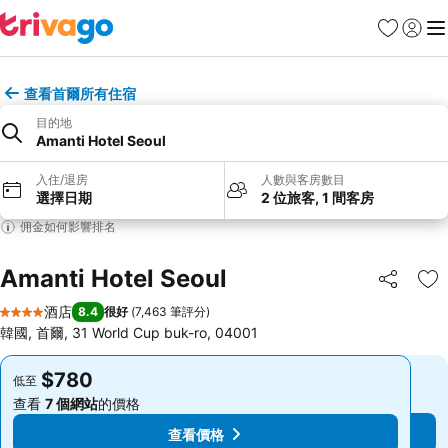
收藏夾
登入
選
查看首爾所有住宿
目的地
Amanti Hotel Seoul
入住/退房
人數與客房數目
選擇日期
2 位旅客, 1 間客房
佣金如何影響排名
Amanti Hotel Seoul
分享
放
酒店
8.4
很好
(
7,463 筆評分
)
4 星級
韓國, 首爾, 31 World Cup buk-ro, 04001
$780
$780
低至
低至
查看
7 個網站
的價格
查看
7 個網站
的價格
查看價格
查看價格