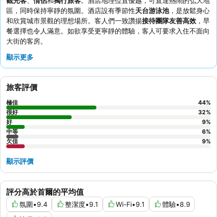
觀光客
、
情侶
和
獨行旅客
。酒店地理位置優越，可直達熱鬧的弘大地
區，同時保持寧靜的氛圍。酒店設有季節性
天台游泳池
，是放鬆身心
和欣賞城市景觀的理想場所。客人們一致讚揚
接待團隊友善高效
，早
餐選擇也令人滿意。如欲享受更寧靜的體驗，客人可要求入住不面向
大街的客房。
顯示更多
旅客評價
極佳
44
%
很好
32
%
好
9
%
中等
6
%
欠佳
9
%
顯示評價
評分高於首爾的平均值
氛圍
•
9.4
整潔度
•
9.1
Wi-Fi
•
9.1
體驗
•
8.9