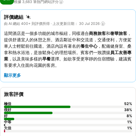
根據 3,683
筆熱門網站評分
評價總結
由 AI 總結 400+ 則評價所得 · 上次更新日期： 30 Jul 2026
這間酒店是一個多功能的城市樞紐，同樣適合
商務旅客
和
奢華旅客
，
提供舒適宜人的休憩之所。酒店鄰近中和交流道，交通便利，方便駕
車人士輕鬆前往國道。酒店內設有著名的
養生中心
，配備健身室、桑
拿和熱水浴池，是放鬆身心的理想場所。賓客們一致讚揚
員工友善專
業
，以及美味多樣的
早餐
選擇。如欲享受更寧靜的住宿體驗，建議賓
客要求入住面向花園的客房。
顯示更多
旅客評價
極佳
52
%
很好
38
%
好
8
%
中等
1
%
欠佳
1
%