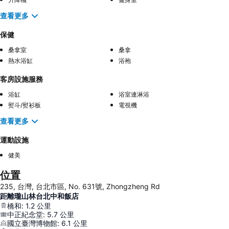
查看更多
保健
桑拿室
桑拿
熱水浴缸
浴袍
客房設施服務
浴缸
浴室連淋浴
熨斗/熨衫板
電視機
查看更多
運動設施
健美
位置
235, 台灣, 台北市區, No. 631號, Zhongzheng Rd
距離瓏山林台北中和飯店
橋和
:
1.2
公里
中正紀念堂
:
5.7
公里
國立臺灣博物館
:
6.1
公里