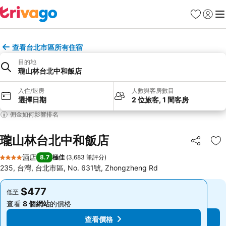
收藏夾
登入
選
查看台北市區所有住宿
目的地
瓏山林台北中和飯店
入住/退房
人數與客房數目
選擇日期
2 位旅客, 1 間客房
佣金如何影響排名
瓏山林台北中和飯店
分享
放
酒店
8.7
極佳
(
3,683 筆評分
)
4 星級
235, 台灣, 台北市區, No. 631號, Zhongzheng Rd
$477
$477
低至
低至
查看
8 個網站
的價格
查看
8 個網站
的價格
查看價格
查看價格