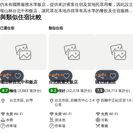
仍未有國際服務水準飯店，提供來訪賓客住宿及當地民眾用餐，因此設立
瓏山林台北中和飯店，讓民眾在本地亦得享有高水準的餐飲及住宿服務。
與類似住宿比較
瓏山林台北中和飯店以提供每位賓客真正需要的商務設施為目標，不斷地
擴充設備以及提昇服務品質，舉凡各項事務機器與電腦、收發傳真、掃描
已選住宿
類似住宿
器，甚至是中、英、日 文作業軟體一應俱全，並採用 Cisco 網路系統，
傳送資料更無疑慮。商務中心內還陳列完整的工商資訊供查詢，每日更新
的國內外報紙、外語商業期刊，讓您隨時掌握世界脈動，得以輕鬆運籌帷
幄，贏得先機。
酒店
酒店
酒店
4 星級
5 星級
4 星級
分享
放到收藏夾
分享
放到收藏夾
分享
放到收藏
瓏山林台北中和飯店
台北凱達大飯店
德立莊酒店
8.7
8.2
7.3
極佳
(
3,683 筆評分
)
很好
(
32,078 筆評分
)
(
38,713 筆評分
)
台北市區, 台灣
台北市區, 距離市中心 2.4
距離中正紀念堂 1.6
公里
免費 Wi-Fi
免費 Wi-Fi
免費 Wi-Fi
水療
游泳池
冷氣
停車場
停車場
餐廳