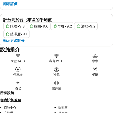
顯示評價
評分高於台北市區的平均值
體驗
•
9.8
氛圍
•
9.6
早餐
•
9.2
酒吧
•
9.2
整潔度
•
9.1
顯示更多評分
設施推介
大堂 Wi-Fi
客房 Wi-Fi
水療
停車場
冷氣
餐廳
酒吧
健身室
所有設施
住宿設施服務
商務中心
咖啡室
升降機
健身室