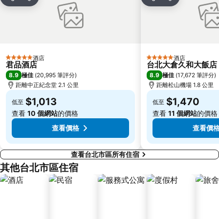
分享
放到收藏夾
分享
放到收藏夾
萬華區
士林區
新北投
捷運忠孝新生站
台北市立動物園
台北國父紀念館
捷運善導寺站
羅東車站
酒店
酒店
5 星級
5 星級
淡水老街
淡水捷運站
君品酒店
台北大倉久和大飯店
8.9
8.9
極佳
(
20,995 筆評分
)
極佳
(
17,672 筆評分
)
基隆廟口夜市
捷運民權西路站
距離中正紀念堂 2.1 公里
距離松山機場 1.8 公里
行天宮
頂溪捷運站
$1,013
$1,470
低至
低至
永康街
中壢車站
查看
10 個網站
的價格
查看
11 個網站
的價格
大直美麗華
台北橋捷運站
查看價格
查看價
查看台北市區所有住宿
其他台北市區住宿