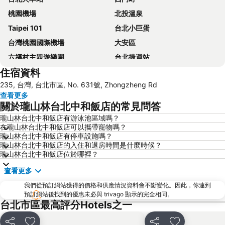
桃園機場
北投溫泉
Taipei 101
台北小巨蛋
台灣桃園國際機場
大安區
六福村主題遊樂園
台北捷運站
住宿資料
桃園高鐵站
松山區
235, 台灣, 台北市區, No. 631號, Zhongzheng Rd
新北投
烏來溫泉
查看更多
陽明山
捷運中山站
關於瓏山林台北中和飯店的常見問答
捷運忠孝敦化站
大安森林公園
瓏山林台北中和飯店有游泳池區域嗎？
在瓏山林台北中和飯店可以攜帶寵物嗎？
捷運忠孝復興站
內湖區
瓏山林台北中和飯店有停車設施嗎？
士林夜市
中正紀念堂
瓏山林台北中和飯店的入住和退房時間是什麼時候？
瓏山林台北中和飯店位於哪裡？
礁溪車站
桃園火車站
查看更多
九份
宜蘭礁溪溫泉公園
我們從預訂網站獲得的價格和供應情況資料會不斷變化。因此，你連到
台北世貿中心
台北市政府
預訂網站後找到的優惠未必與 trivago 顯示的完全相同。
羅東夜市
台北東區
台北市區最高評分Hotels之一
饒河街觀光夜市
南港站覽館