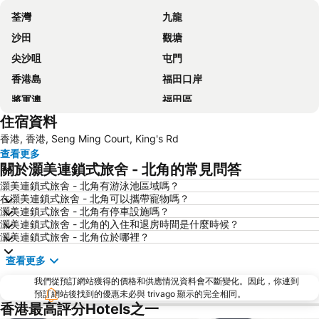
荃灣
九龍
沙田
觀塘
尖沙咀
屯門
香港島
福田口岸
將軍澳
福田區
住宿資料
Mong Kok Metro Station
香港國際機場
香港, 香港, Seng Ming Court, King's Rd
南山區
東涌
查看更多
元朗
紅磡
關於灝美連鎖式旅舍 - 北角的常見問答
天水圍
Wan Chai Metro Station
灝美連鎖式旅舍 - 北角有游泳池區域嗎？
在灝美連鎖式旅舍 - 北角可以攜帶寵物嗎？
海洋公園
深水埗區
灝美連鎖式旅舍 - 北角有停車設施嗎？
黃金海岸
香港迪士尼樂園
灝美連鎖式旅舍 - 北角的入住和退房時間是什麼時候？
灝美連鎖式旅舍 - 北角位於哪裡？
新界
羅湖口岸
查看更多
羅湖
東門步行街
我們從預訂網站獲得的價格和供應情況資料會不斷變化。因此，你連到
North Point Metro Station
中環
預訂網站後找到的優惠未必與 trivago 顯示的完全相同。
Cheung Chau
羅湖口岸
香港最高評分Hotels之一