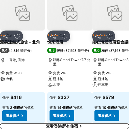
酒店
酒店
酒店
2 星級
4 星級
5 星級
分享
放到收藏夾
分享
放到收藏夾
分享
放到收藏
灝美連鎖式旅舍 - 北角
悅來酒店
如心海景酒店暨會議
6.4
8.3
8.6
(
4,816 筆評分
)
很好
(
37,593 筆評分
)
極佳
(
87,163 筆
香港, 香港
距離Grand Tower 7.7 公
距離Grand Tower 8
里
里
免費 Wi-Fi
免費 Wi-Fi
免費 Wi-Fi
冷氣
游泳池
游泳池
水療
停車場
查看價格
查看價格
查看價格
$416
$337
$579
低至
低至
低至
查看
2 個網站
的價格
查看
14 個網站
的價格
查看
10 個網站
的價格
查看價格
查看價格
查看價格
查看香港所有住宿