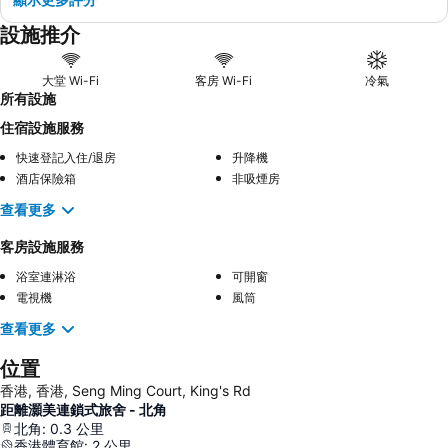
設施推介
大堂 Wi-Fi
客房 Wi-Fi
冷氣
所有設施
住宿設施服務
快速登記入住/退房
升降機
酒店保險箱
非吸煙房
查看更多
客房設施服務
浴室連淋浴
可開窗
電視機
風筒
查看更多
位置
香港, 香港, Seng Ming Court, King's Rd
距離灝美連鎖式旅舍 - 北角
北角
:
0.3
公里
香港體育館
:
2
公里