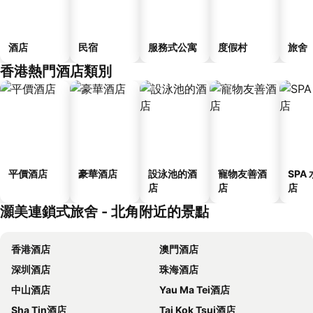
酒店
民宿
服務式公寓
度假村
旅舍
香港熱門酒店類別
平價酒店
豪華酒店
設泳池的酒
寵物友善酒
SPA
店
店
店
灝美連鎖式旅舍 - 北角附近的景點
香港酒店
澳門酒店
深圳酒店
珠海酒店
中山酒店
Yau Ma Tei酒店
Sha Tin酒店
Tai Kok Tsui酒店