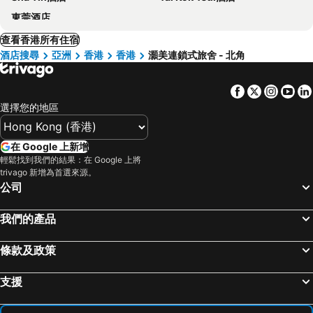
東莞酒店
查看香港所有住宿
酒店搜尋
亞洲
香港
香港
灝美連鎖式旅舍 - 北角
Facebook
Twitter
Insta
Yo
選擇您的地區
在 Google 上新增
輕鬆找到我們的結果：在 Google 上將
trivago 新增為首選來源。
公司
我們的產品
條款及政策
支援