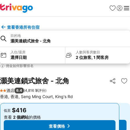
收藏夾
登入
選
查看香港所有住宿
目的地
灝美連鎖式旅舍 - 北角
入住/退房
人數與客房數目
選擇日期
2 位旅客, 1 間客房
佣金如何影響排名
灝美連鎖式旅舍 - 北角
分享
放
酒店
6.4
(
4,816 筆評分
)
2 星級
香港, 香港, Seng Ming Court, King's Rd
$416
$416
低至
低至
查看
2 個網站
的價格
查看
2 個網站
的價格
查看價格
查看價格