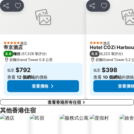
Sheung Wan Metro Station
Tsing Yi Metro Station
分享
放到收藏夾
分享
放到收藏夾
寶安區
九龍城
朗豪坊
Causeway Bay Metro Station
世界之窗
東九龍
龍崗區
深圳站
酒店
酒店
5 星級
4 星級
深圳野生動物園
大梅沙海濱公園
帝京酒店
Hotel COZi Harbou
8.9
6.9
極佳
(
57,328 筆評分
)
(
6,223 筆評分
)
皇崗口岸
鹽田區
距離Grand Tower 0.8 公里
距離Grand Tower 5.2
長洲
Lamma Island
$792
$398
低至
低至
香港屯門
Tin Hau Metro Station
查看
12 個網站
的價格
查看
10 個網站
的價格
九龍塘
金銀島酒店站
查看價格
查看價
查看香港所有住宿
其他香港住宿