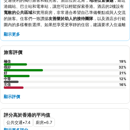
交通便利的獨行旅客和觀光客。酒店位於北角，
地理位置優越
，鄰近
港鐵站、巴士站和電車站，讓您可以輕鬆探索香港。酒店的2樓設有
寬敞的公共區域
和實用廚房，非常適合希望自己準備餐點或與人交流
的旅客。住客們一致讚揚
友善樂於助人的接待團隊
，以及酒店步行範
圍內的多樣餐飲選擇。如果想享受更寧靜的住宿，建議要求入住遠離
街道的客房，以避免潛在的噪音問題。
顯示更多
旅客評價
極佳
19
%
很好
32
%
好
21
%
中等
12
%
欠佳
16
%
顯示評價
評分高於香港的平均值
公共交通
•
7.4
廚房
•
6.7
顯示更多評分