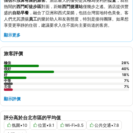
情侶
和
預算有限的旅客
。酒店最大的優勢是其極為便利的
位置
，就在
熱鬧的
西門町徒步區
對面，距離
西門捷運站
僅幾步之遙。酒店提供豐
盛的
自助早餐
，融合了亞洲和西式菜餚，包括台灣當地特色美食。客
人們尤其讚揚
員工
的樂於助人和友善態度，特別是接待團隊。如果想
享受更寧靜的住宿，建議要求入住不面向主要街道的客房。
顯示更多
旅客評價
極佳
28
%
很好
40
%
好
18
%
中等
7
%
欠佳
7
%
顯示評價
評分高於台北市區的平均值
氛圍
•
10
位置
•
9.1
Wi-Fi
•
8.5
公共交通
•
7.8