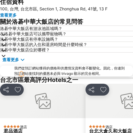
住宿資料
桃園高鐵站
松山區
100, 台灣, 台北市區, Section 1, Zhonghua Rd, 41號, 13 F
新北投
烏來溫泉
查看更多
陽明山
捷運中山站
關於洛碁中華大飯店的常見問答
捷運忠孝敦化站
大安森林公園
洛碁中華大飯店有游泳池區域嗎？
在洛碁中華大飯店可以攜帶寵物嗎？
捷運忠孝復興站
內湖區
洛碁中華大飯店有停車設施嗎？
士林夜市
中正紀念堂
洛碁中華大飯店的入住和退房時間是什麼時候？
洛碁中華大飯店位於哪裡？
礁溪車站
桃園火車站
查看更多
九份
宜蘭礁溪溫泉公園
我們從預訂網站獲得的價格和供應情況資料會不斷變化。因此，你連到
台北世貿中心
台北市政府
預訂網站後找到的優惠未必與 trivago 顯示的完全相同。
羅東夜市
台北東區
台北市區最高評分Hotels之一
饒河街觀光夜市
南港站覽館
分享
放到收藏夾
分享
放到收藏夾
萬華區
士林區
新北投
捷運忠孝新生站
台北市立動物園
台北國父紀念館
捷運善導寺站
羅東車站
酒店
酒店
5 星級
5 星級
淡水老街
淡水捷運站
君品酒店
台北大倉久和大飯店