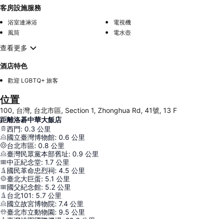
客房設施服務
浴室連淋浴
電視機
風筒
電水壺
查看更多
酒店特色
歡迎 LGBTQ+ 旅客
位置
100, 台灣, 台北市區, Section 1, Zhonghua Rd, 41號, 13 F
距離洛碁中華大飯店
西門
:
0.3
公里
國立臺灣博物館
:
0.6
公里
台北市區
:
0.8
公里
臺灣民眾黨本部舊址
:
0.9
公里
中正紀念堂
:
1.7
公里
國民革命忠烈祠
:
4.5
公里
臺北大巨蛋
:
5.1
公里
國父紀念館
:
5.2
公里
台北101
:
5.7
公里
國立故宮博物院
:
7.4
公里
臺北市立動物園
:
9.5
公里