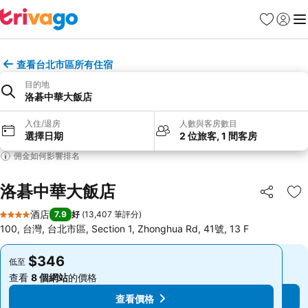
收藏夾
登入
選
查看台北市區所有住宿
目的地
洛碁中華大飯店
入住/退房
人數與客房數目
選擇日期
2 位旅客, 1 間客房
佣金如何影響排名
洛碁中華大飯店
分享
放
酒店
7.9
好
(
13,407 筆評分
)
4 星級
100, 台灣, 台北市區, Section 1, Zhonghua Rd, 41號, 13 F
$346
$346
低至
低至
查看
8 個網站
的價格
查看
8 個網站
的價格
查看價格
查看價格