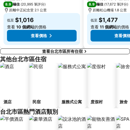
8.9
8.9
極佳
(
20,995 筆評分
)
極佳
(
17,672 筆評分
)
基隆廟口夜市
捷運民權西路站
距離中正紀念堂 2.1 公里
距離松山機場 1.8 公里
行天宮
頂溪捷運站
$1,016
$1,477
低至
低至
永康街
中壢車站
查看
10 個網站
的價格
查看
11 個網站
的價格
大直美麗華
台北橋捷運站
查看價格
查看價
查看台北市區所有住宿
其他台北市區住宿
酒店
民宿
服務式公寓
度假村
旅舍
台北市區熱門酒店類別