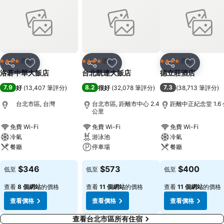
酒店
酒店
酒店
4 星級
4 星級
4 星級
分享
放到收藏夾
分享
放到收藏夾
分享
放到收藏
洛碁中華大飯店
台北凱達大飯店
德立莊酒店
7.9
8.2
7.3
好
(
13,407 筆評分
)
很好
(
32,078 筆評分
)
(
38,713 筆評分
)
台北市區, 台灣
台北市區, 距離市中心 2.4
距離中正紀念堂 1.6
公里
免費 Wi-Fi
免費 Wi-Fi
免費 Wi-Fi
冷氣
游泳池
冷氣
餐廳
停車場
餐廳
查看價格
查看價格
查看價格
$346
$573
$400
低至
低至
低至
查看
8 個網站
的價格
查看
11 個網站
的價格
查看
11 個網站
的價格
查看價格
查看價格
查看價格
查看台北市區所有住宿