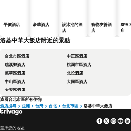
平價酒店
豪華酒店
設泳池的酒
寵物友善酒
SPA
店
店
店
洛碁中華大飯店附近的景點
台北市區酒店
中正區酒店
礁溪鄉酒店
桃園市區酒店
萬華區酒店
北投酒店
中山區酒店
大同區酒店
大安區酒店
查看台北市區所有住宿
酒店搜尋
亞洲
台灣
台北
台北市區
洛碁中華大飯店
Facebook
Twitter
Insta
Yo
選擇您的地區