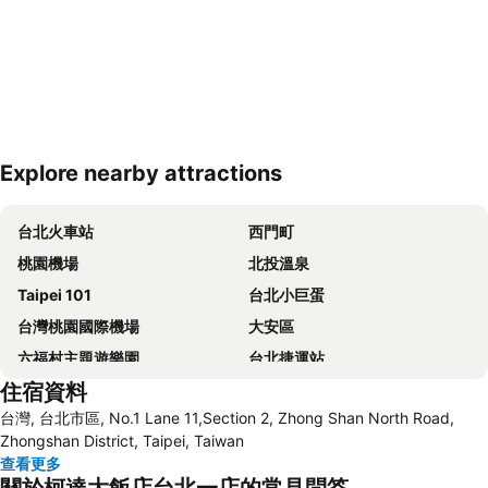
Explore nearby attractions
展開地圖
台北火車站
西門町
桃園機場
北投溫泉
Taipei 101
台北小巨蛋
台灣桃園國際機場
大安區
六福村主題遊樂園
台北捷運站
住宿資料
桃園高鐵站
松山區
台灣, 台北市區, No.1 Lane 11,Section 2, Zhong Shan North Road,
新北投
烏來溫泉
Zhongshan District, Taipei, Taiwan
陽明山
捷運中山站
查看更多
關於柯達大飯店台北一店的常見問答
捷運忠孝敦化站
大安森林公園