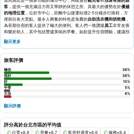
這間酒店是一個多功能的城市中心，同樣適合
觀光客
和
預算有限的旅
客
，提供一個充滿活力而又寧靜的休憩之所。其最大的優勢在於
優越
的地理位置
，位於市中心，距離中山捷運站僅2-5分鐘步行路程，方
便前往各大景點。最令人興奮的特色是免費的
自助洗衣機和烘乾機
，
為長期住宿的客人提供了極大的便利。客人們一致讚揚
員工
非常友善
和樂於助人，其中包括豐盛美味的早餐。如欲提升住宿體驗，建議預
訂
設有室外空間的尊榮客房
，以獲得額外的空間。
顯示更多
旅客評價
極佳
36
%
很好
38
%
好
15
%
中等
5
%
欠佳
6
%
顯示評價
評分高於台北市區的平均值
位置
•
8.9
早餐
•
8.7
客房舒適度
•
8.6
服務
•
8.4