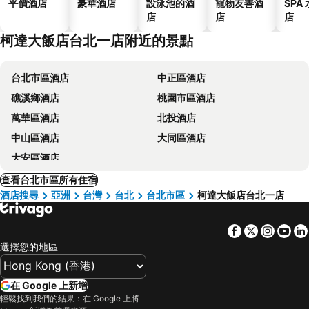
平價酒店
豪華酒店
設泳池的酒
寵物友善酒
SPA
店
店
店
柯達大飯店台北一店附近的景點
台北市區酒店
中正區酒店
礁溪鄉酒店
桃園市區酒店
萬華區酒店
北投酒店
中山區酒店
大同區酒店
大安區酒店
查看台北市區所有住宿
酒店搜尋
亞洲
台灣
台北
台北市區
柯達大飯店台北一店
Facebook
Twitter
Insta
Yo
選擇您的地區
在 Google 上新增
輕鬆找到我們的結果：在 Google 上將