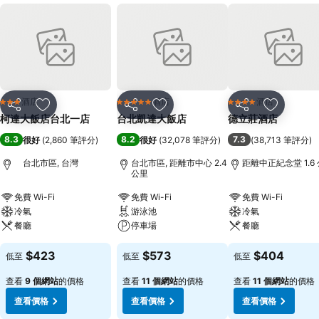
酒店
酒店
酒店
3 星級
5 星級
4 星級
分享
放到收藏夾
分享
放到收藏夾
分享
放到收藏
柯達大飯店台北一店
台北凱達大飯店
德立莊酒店
8.3
8.2
7.3
很好
(
2,860 筆評分
)
很好
(
32,078 筆評分
)
(
38,713 筆評分
)
台北市區, 台灣
台北市區, 距離市中心 2.4
距離中正紀念堂 1.6
公里
免費 Wi-Fi
免費 Wi-Fi
免費 Wi-Fi
冷氣
游泳池
冷氣
餐廳
停車場
餐廳
$423
$573
$404
低至
低至
低至
查看
9 個網站
的價格
查看
11 個網站
的價格
查看
11 個網站
的價格
查看價格
查看價格
查看價格