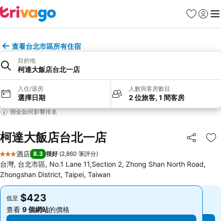
收藏夾
登入
選
查看台北市區所有住宿
目的地
柯達大飯店台北一店
入住/退房
人數與客房數目
選擇日期
2 位旅客, 1 間客房
佣金如何影響排名
柯達大飯店台北一店
分享
放
酒店
8.3
很好
(
2,860 筆評分
)
3 星級
台灣, 台北市區, No.1 Lane 11,Section 2, Zhong Shan North Road,
Zhongshan District, Taipei, Taiwan
$423
$423
低至
低至
查看
9 個網站
的價格
查看
9 個網站
的價格