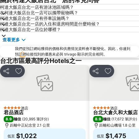
柯達大飯店台北一店有游泳池區域嗎？
捷運忠孝復興站
內湖區
在柯達大飯店台北一店可以攜帶寵物嗎？
士林夜市
中正紀念堂
柯達大飯店台北一店有停車設施嗎？
柯達大飯店台北一店的入住和退房時間是什麼時候？
礁溪車站
桃園火車站
柯達大飯店台北一店位於哪裡？
九份
宜蘭礁溪溫泉公園
查看更多
台北市政府
台北世貿中心
我們從預訂網站獲得的價格和供應情況資料會不斷變化。因此，你連到
羅東夜市
台北東區
預訂網站後找到的優惠未必與 trivago 顯示的完全相同。
台北市區最高評分Hotels之一
饒河街觀光夜市
南港站覽館
萬華區
士林區
分享
放到收藏夾
分享
放到收藏夾
新北投
捷運忠孝新生站
台北市立動物園
台北國父紀念館
捷運善導寺站
羅東車站
淡水老街
淡水捷運站
酒店
酒店
5 星級
5 星級
君品酒店
台北大倉久和大飯店
基隆廟口夜市
捷運民權西路站
8.9
8.9
極佳
(
20,995 筆評分
)
極佳
(
17,672 筆評分
)
行天宮
頂溪捷運站
距離中正紀念堂 2.1 公里
距離松山機場 1.8 公里
永康街
中壢車站
$1,022
$1,475
低至
低至