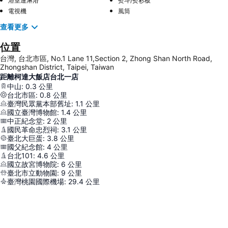
浴室連淋浴
熨斗/熨衫板
電視機
風筒
查看更多
位置
台灣, 台北市區, No.1 Lane 11,Section 2, Zhong Shan North Road,
Zhongshan District, Taipei, Taiwan
距離柯達大飯店台北一店
中山
:
0.3
公里
台北市區
:
0.8
公里
臺灣民眾黨本部舊址
:
1.1
公里
國立臺灣博物館
:
1.4
公里
中正紀念堂
:
2
公里
國民革命忠烈祠
:
3.1
公里
臺北大巨蛋
:
3.8
公里
國父紀念館
:
4
公里
台北101
:
4.6
公里
國立故宮博物院
:
6
公里
臺北市立動物園
:
9
公里
臺灣桃園國際機場
:
29.4
公里