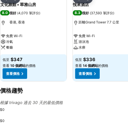
分享
分享
文化旅館 • 翠雅山房
悅來酒店
8.0
8.3
很好
(
4,070 筆評分
)
很好
(
37,593 筆評分
)
香港, 香港
距離Grand Tower 7.7 公里
免費 Wi-Fi
免費 Wi-Fi
冷氣
游泳池
餐廳
水療
$347
$336
低至
低至
查看
10 個網站
的價格
查看
14 個網站
的價格
查看價格
查看價格
價格趨勢
根據 trivago 過去 30 天的最低價格
$0
$0