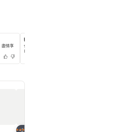
歡迎攜帶寵物入住
，盡情享
你可以帶著毛孩一同旅行，酒店歡迎貓狗入住，讓你的全家
自在。
放到收藏夾
放到收藏夾
酒店
酒店
3 星級
4 星級