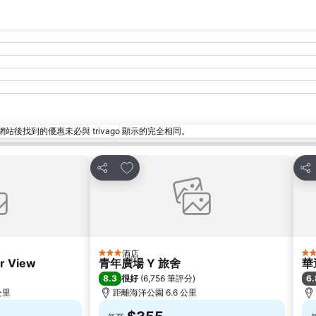
找到的優惠未必與 trivago 顯示的完全相同。
放到收藏夾
分享
分
酒店
3 星級
3 
r View
青年廣場 Y 旅舍
華
8.3
6.
很好
(
6,756 筆評分
)
 公里
距離海洋公園 6.6 公里