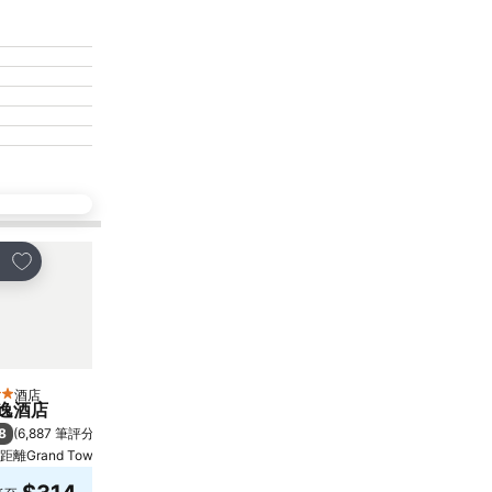
放到收藏夾
放到收藏夾
享
分享
酒店
酒店
星級
5 星級
逸酒店
Rosewood Hong Kong
8
9.3
(
6,887 筆評分
)
極佳
(
8,273 筆評分
)
距離Grand Tower 6.7 公里
香港, 距離市中心 2.0 公里