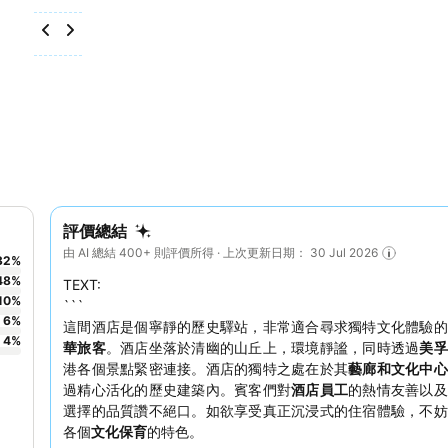
評價總結
由 AI 總結 400+ 則評價所得 · 上次更新日期： 30 Jul 2026
32
%
48
%
TEXT:
10
%
```
6
%
這間酒店是個寧靜的歷史驛站，非常適合尋求獨特文化體驗的
4
%
華旅客
。酒店坐落於清幽的山丘上，環境靜謐，同時透過
美孚
港各個景點緊密連接。酒店的獨特之處在於其
藝廊和文化中心
過精心活化的歷史建築內。賓客們對
酒店員工
的熱情友善以及
選擇的品質讚不絕口。如欲享受真正沉浸式的住宿體驗，不妨
各個
文化保育
的特色。