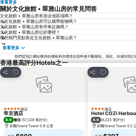
查看更多
關於文化旅館 • 翠雅山房的常見問答
文化旅館 • 翠雅山房有游泳池區域嗎？
在文化旅館 • 翠雅山房可以攜帶寵物嗎？
文化旅館 • 翠雅山房有停車設施嗎？
文化旅館 • 翠雅山房位於哪裡？
哪些熱門景點靠近文化旅館 • 翠雅山房？
查看更多
我們從預訂網站獲得的價格和供應情況資料會不斷變化。因此，你連到預訂網站後
香港最高評分Hotels之一
放到收藏夾
放到收藏夾
分享
分享
酒店
酒店
5 星級
4 星級
帝京酒店
Hotel COZi Harbou
8.9
6.9
極佳
(
57,328 筆評分
)
(
6,223 筆評分
)
距離Grand Tower 0.8 公里
距離Grand Tower 5.2