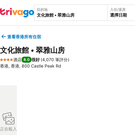
目的地
入住/退房
選擇日期
查看香港所有住宿
文化旅館 • 翠雅山房
酒店
很好
(
4,070 筆評分
)
8.0
4 星級
香港, 香港, 800 Castle Peak Rd
正在載入