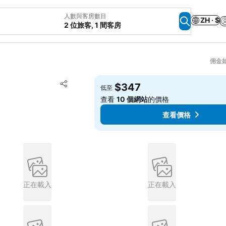
人數與客房數目
ZH · $
2 位旅客, 1 間客房
佣金
放到收藏夾
$347
低至
分享
查看
10 個網站
的價格
查看價格
正在載入
正在載入