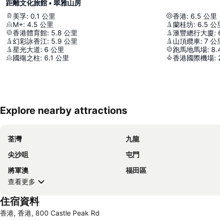
距離文化旅館 • 翠雅山房
美孚
:
0.1
公里
香港
:
6.5
公里
M+
:
4.5
公里
蘭桂坊
:
6.5
公
香港體育館
:
5.8
公里
滙豐總行大廈
:
幻彩詠香江
:
5.9
公里
山頂纜車
:
7
公
星光大道
:
6
公里
跑馬地馬場
:
8.
國殤之柱
:
6.1
公里
香港國際機場
:
Explore nearby attractions
荃灣
九龍
尖沙咀
屯門
將軍澳
福田區
查看更多
住宿資料
香港, 香港, 800 Castle Peak Rd