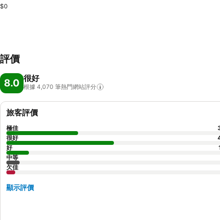
$0
評價
很好
8.0
根據 4,070
筆熱門網站評分
旅客評價
極佳
很好
好
中等
欠佳
顯示評價