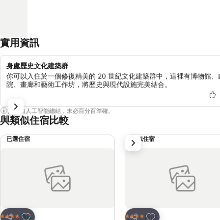
實用資訊
身處歷史文化建築群
你可以入住於一個修復精美的 20 世紀文化建築群中，這裡有博物館、
院、畫廊和藝術工作坊，將歷史與現代設施完美結合。
內容由人工智能總結，未必百分百準確。
與類似住宿比較
已選住宿
類似住宿
下一步
放到收藏夾
放到收藏夾
酒店
酒店
4 星級
4 星級