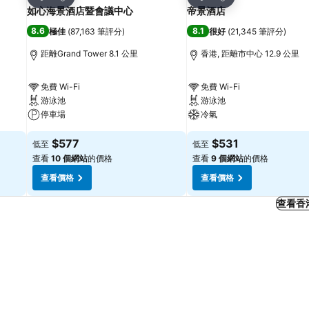
分享
分享
如心海景酒店暨會議中心
帝景酒店
8.6
8.1
極佳
(
87,163 筆評分
)
很好
(
21,345 筆評分
)
距離Grand Tower 8.1 公里
香港, 距離市中心 12.9 公里
免費 Wi-Fi
免費 Wi-Fi
游泳池
游泳池
停車場
冷氣
$577
$531
低至
低至
查看
10 個網站
的價格
查看
9 個網站
的價格
查看價格
查看價格
查看香