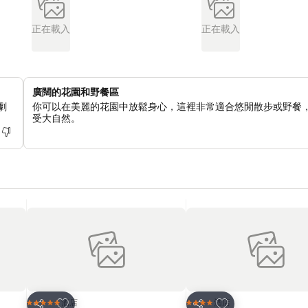
正在載入
正在載入
廣闊的花園和野餐區
劇
你可以在美麗的花園中放鬆身心，這裡非常適合悠閒散步或野餐
受大自然。
放到收藏夾
放到收藏夾
酒店
酒店
5 星級
4 星級