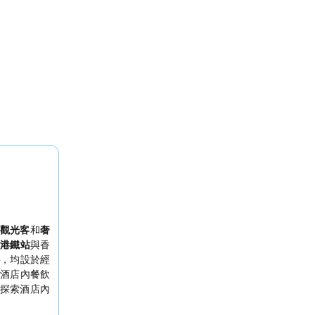
觀光客
和
奢
港鐵站
與香
，均設於經
酒店內餐飲
探索酒店內