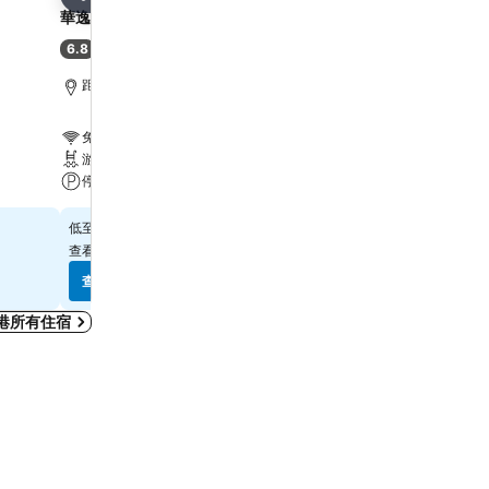
分享
分享
華逸酒店
Harbour Plaza 8 Degre
6.8
7.9
(
6,887 筆評分
)
好
(
21,867 筆評分
)
距離Grand Tower 6.7 公里
距離Grand Tower 2.2 公
免費 Wi-Fi
免費 Wi-Fi
游泳池
游泳池
停車場
水療
$314
$569
低至
低至
查看
10 個網站
的價格
查看
12 個網站
的價格
查看價格
查看價格
港所有住宿