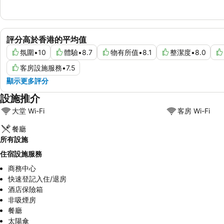
評分高於香港的平均值
氛圍
•
10
體驗
•
8.7
物有所值
•
8.1
整潔度
•
8.0
客房設施服務
•
7.5
顯示更多評分
設施推介
大堂 Wi-Fi
客房 Wi-Fi
餐廳
所有設施
住宿設施服務
商務中心
快速登記入住/退房
酒店保險箱
非吸煙房
餐廳
太陽傘