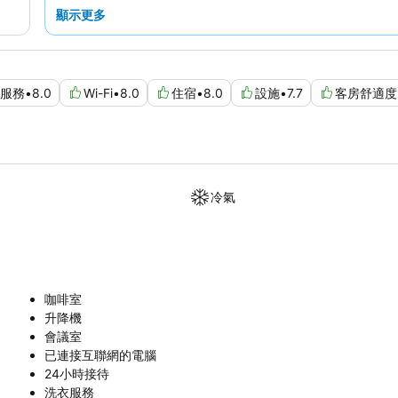
```
顯示更多
服務
•
8.0
Wi-Fi
•
8.0
住宿
•
8.0
設施
•
7.7
客房舒適度
冷氣
咖啡室
升降機
會議室
已連接互聯網的電腦
24小時接待
洗衣服務