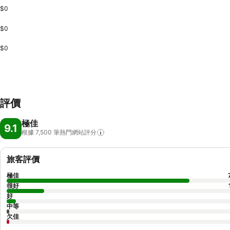
$0
$0
$0
評價
極佳
9.1
根據 7,500
筆熱門網站評分
旅客評價
極佳
很好
好
中等
欠佳