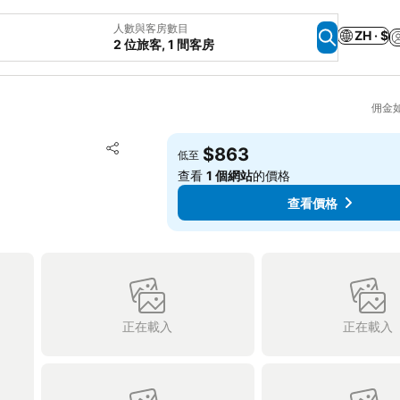
人數與客房數目
ZH · $
2 位旅客, 1 間客房
佣金
放到收藏夾
$863
低至
分享
查看
1 個網站
的價格
查看價格
正在載入
正在載入