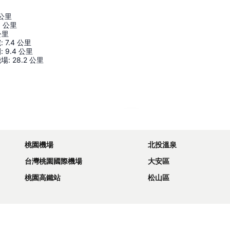
公里
1
公里
公里
院
:
7.4
公里
園
:
9.4
公里
機場
:
28.2
公里
展開地圖
桃園機場
北投溫泉
台灣桃園國際機場
大安區
桃園高鐵站
松山區