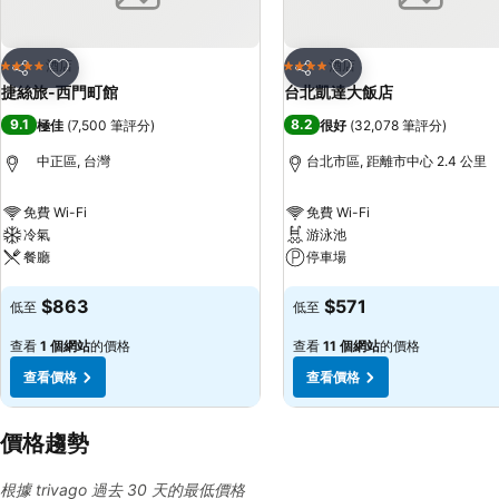
放到收藏夾
放到收藏夾
酒店
酒店
4 星級
4 星級
分享
分享
捷絲旅-西門町館
台北凱達大飯店
9.1
8.2
極佳
(
7,500 筆評分
)
很好
(
32,078 筆評分
)
中正區, 台灣
台北市區, 距離市中心 2.4 公里
免費 Wi-Fi
免費 Wi-Fi
冷氣
游泳池
餐廳
停車場
查看價格
查看價格
$863
$571
低至
低至
查看
1 個網站
的價格
查看
11 個網站
的價格
查看價格
查看價格
價格趨勢
根據 trivago 過去 30 天的最低價格