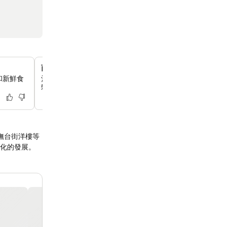
西門町無與倫比的地理位置
和新鮮食
酒店正對熱鬧的西門町商圈，距離西門捷運站僅 2 分鐘步
鬆前往台北的各個景點。
撫台街洋樓等
化的發展。