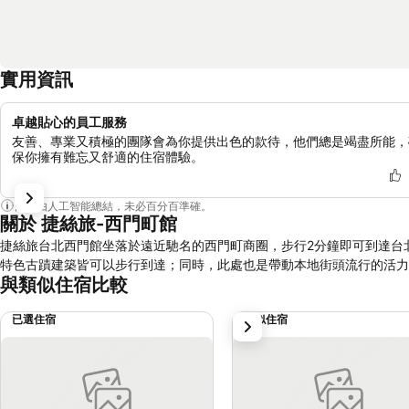
實用資訊
卓越貼心的員工服務
友善、專業又積極的團隊會為你提供出色的款待，他們總是竭盡所能，
保你擁有難忘又舒適的住宿體驗。
內容由人工智能總結，未必百分百準確。
關於 捷絲旅-西門町館
捷絲旅台北西門館坐落於遠近馳名的西門町商圈，步行2分鐘即可到達台
特色古蹟建築皆可以步行到達；同時，此處也是帶動本地街頭流行的活力
與類似住宿比較
已選住宿
類似住宿
下一步