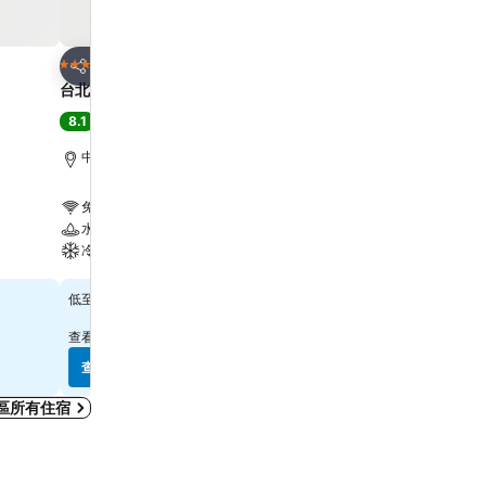
放到收藏夾
放到收藏夾
酒店
酒店
4 星級
3 星級
分享
分享
台北凱撒飯店
Finders Hotel
8.1
8.4
很好
(
32,863 筆評分
)
很好
(
12,919 筆評分
)
中正區, 距離市中心 0.2 公里
台北市區, 距離市中心 0.7
免費 Wi-Fi
免費 Wi-Fi
水療
冷氣
冷氣
查看價格
查看價格
$484
$308
低至
低至
查看
13 個網站
的價格
查看
9 個網站
的價格
查看價格
查看價格
區所有住宿