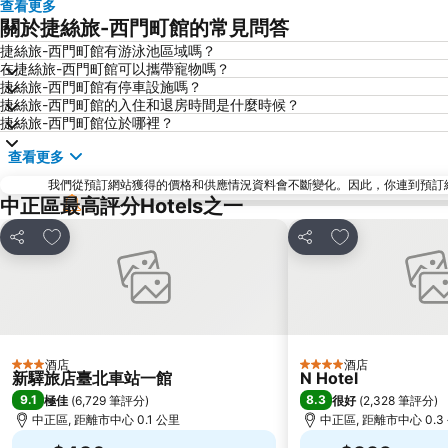
查看更多
關於捷絲旅-西門町館的常見問答
捷絲旅-西門町館有游泳池區域嗎？
在捷絲旅-西門町館可以攜帶寵物嗎？
捷絲旅-西門町館有停車設施嗎？
捷絲旅-西門町館的入住和退房時間是什麼時候？
捷絲旅-西門町館位於哪裡？
查看更多
我們從預訂網站獲得的價格和供應情況資料會不斷變化。因此，你連到預訂網站後
中正區最高評分Hotels之一
放到收藏夾
放到收藏夾
分享
分享
酒店
酒店
3 星級
4 星級
新驛旅店臺北車站一館
N Hotel
9.1
8.3
極佳
(
6,729 筆評分
)
很好
(
2,328 筆評分
)
中正區, 距離市中心 0.1 公里
中正區, 距離市中心 0.3