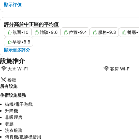
顯示評價
評分高於中正區的平均值
氛圍
•
10
體驗
•
9.6
位置
•
9.4
服務
•
9.3
餐廳
•
早餐
•
8.8
顯示更多評分
設施推介
大堂 Wi-Fi
客房 Wi-Fi
餐廳
所有設施
住宿設施服務
街機/電子遊戲
升降機
非吸煙房
餐廳
洗衣服務
傳真機/數據機借用