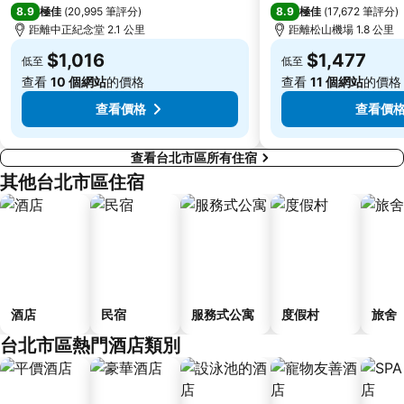
8.9
8.9
極佳
(
20,995 筆評分
)
極佳
(
17,672 筆評分
)
基隆廟口夜市
捷運民權西路站
距離中正紀念堂 2.1 公里
距離松山機場 1.8 公里
行天宮
頂溪捷運站
$1,016
$1,477
低至
低至
永康街
中壢車站
查看
10 個網站
的價格
查看
11 個網站
的價格
大直美麗華
台北橋捷運站
查看價格
查看價
查看台北市區所有住宿
其他台北市區住宿
酒店
民宿
服務式公寓
度假村
旅舍
台北市區熱門酒店類別