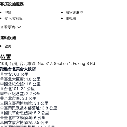
客房設施服務
浴缸
浴室連淋浴
熨斗/熨衫板
電視機
查看更多
運動設施
健美
位置
106, 台灣, 台北市區, No. 317, Section 1, Fuxing S Rd
距離台北美侖大飯店
大安
:
0.1
公里
臺北大巨蛋
:
1.8
公里
國父紀念館
:
1.8
公里
台北101
:
2.1
公里
中正紀念堂
:
2.2
公里
台北市區
:
3.1
公里
國立臺灣博物館
:
3.1
公里
臺灣民眾黨本部舊址
:
3.8
公里
國民革命忠烈祠
:
5.2
公里
臺北市立動物園
:
6
公里
國立故宮博物院
:
7.5
公里