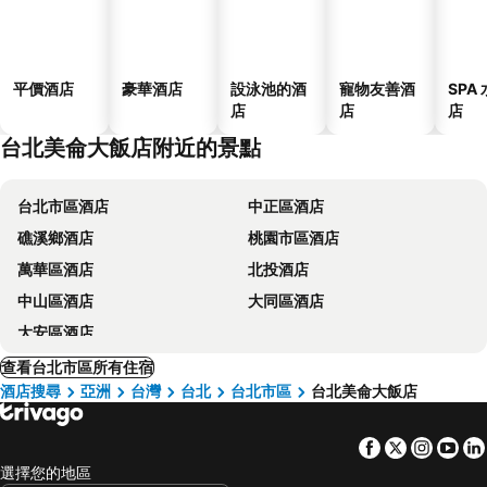
平價酒店
豪華酒店
設泳池的酒
寵物友善酒
SPA
店
店
店
台北美侖大飯店附近的景點
台北市區酒店
中正區酒店
礁溪鄉酒店
桃園市區酒店
萬華區酒店
北投酒店
中山區酒店
大同區酒店
大安區酒店
查看台北市區所有住宿
酒店搜尋
亞洲
台灣
台北
台北市區
台北美侖大飯店
Facebook
Twitter
Insta
Yo
選擇您的地區