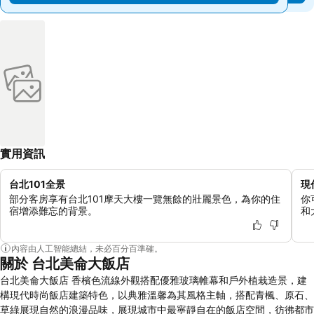
實用資訊
台北101全景
現
部分客房享有台北101摩天大樓一覽無餘的壯麗景色，為你的住
你
宿增添難忘的背景。
和
內容由人工智能總結，未必百分百準確。
關於 台北美侖大飯店
台北美侖大飯店 香檳色流線外觀搭配優雅玻璃帷幕和戶外植栽造景，建
構現代時尚飯店建築特色，以典雅溫馨為其風格主軸，搭配青楓、原石、
草綠展現自然的浪漫品味，展現城市中最寧靜自在的飯店空間，彷彿都市