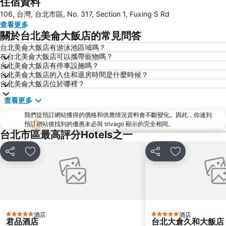
住宿資料
桃園高鐵站
松山區
106, 台灣, 台北市區, No. 317, Section 1, Fuxing S Rd
新北投
烏來溫泉
查看更多
陽明山
捷運中山站
關於台北美侖大飯店的常見問答
捷運忠孝敦化站
大安森林公園
台北美侖大飯店有游泳池區域嗎？
在台北美侖大飯店可以攜帶寵物嗎？
捷運忠孝復興站
內湖區
台北美侖大飯店有停車設施嗎？
士林夜市
中正紀念堂
台北美侖大飯店的入住和退房時間是什麼時候？
台北美侖大飯店位於哪裡？
礁溪車站
桃園火車站
查看更多
九份
宜蘭礁溪溫泉公園
我們從預訂網站獲得的價格和供應情況資料會不斷變化。因此，你連到
台北世貿中心
台北市政府
預訂網站後找到的優惠未必與 trivago 顯示的完全相同。
羅東夜市
台北東區
台北市區最高評分Hotels之一
饒河街觀光夜市
南港站覽館
分享
放到收藏夾
分享
放到收藏夾
萬華區
士林區
新北投
捷運忠孝新生站
台北國父紀念館
台北市立動物園
捷運善導寺站
羅東車站
酒店
酒店
5 星級
5 星級
淡水老街
淡水捷運站
君品酒店
台北大倉久和大飯店