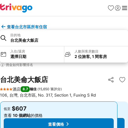
收藏夾
登入
選
查看台北市區所有住宿
目的地
台北美侖大飯店
入住/退房
人數與客房數目
選擇日期
2 位旅客, 1 間客房
佣金如何影響排名
台北美侖大飯店
分享
放
酒店
8.7
極佳
(
15,650 筆評分
)
4 星級
106, 台灣, 台北市區, No. 317, Section 1, Fuxing S Rd
$607
$607
低至
低至
查看
10 個網站
的價格
查看
10 個網站
的價格
查看價格
查看價格