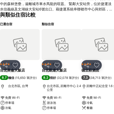
中的森林堡壘，遠離城市車水馬龍的喧囂。 緊鄰大安站旁，位於捷運淡
水信義線及文湖線大安站6號出口。藉捷運系統串聯都市中心與郊區，四
與類似住宿比較
通八達絕佳的地點位置。從台北美侖大飯店出發，最方便最快速到達市區
金融商業區、精品購物中心、或是台北各風景景點，一次滿足您購物、洽
已選住宿
類似住宿
公和旅遊三種需求。 以『Your Home in Taipei』為概念出發，透過全新
風貌以及對高品質的要求，創造極品現代都會風格，用心打造一個全新精
緻個人化貼心服務住宿空間，提供一份家的溫馨與舒適，讓您在悠閒的氣
氛下徹底解放身心，感受體貼的服務與最尊貴的禮遇。
酒店
酒店
酒店
4 星級
4 星級
4 星級
分享
放到收藏夾
分享
放到收藏夾
分享
放到收藏
台北美侖大飯店
台北凱達大飯店
德立莊酒店
8.7
8.2
7.3
極佳
(
15,650 筆評分
)
很好
(
32,078 筆評分
)
(
38,713 筆評分
)
台北市區, 台灣
台北市區, 距離市中心 2.4
距離中正紀念堂 1.6
公里
免費 Wi-Fi
免費 Wi-Fi
免費 Wi-Fi
停車場
游泳池
冷氣
冷氣
停車場
餐廳