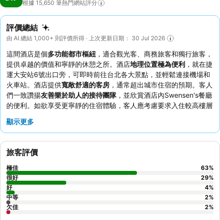
根據 15,650
筆熱門網站評分
評價總結
由 AI 總結 1,000+ 則評價所得 · 上次更新日期： 30 Jul 2026
這間酒店是個
多功能都市樞紐
，適合觀光客、商務旅客和獨行旅客，
提供卓越的價值和寧靜的休憩之所。酒店
地理位置極為便利
，就在捷
運大安站6號出口旁，可即時前往台北各大景點，並輕鬆連接機場和
火車站。酒店提供
寬敞舒適的客房
，通常超出城市住宿的預期。客人
們一致讚揚
友善樂於助人的接待團隊
，並欣賞酒店內Swensen's餐廳
的便利。如欲享受更寧靜的住宿體驗，客人應考慮要求入住較高樓層
或不面向主要街道的客房。
顯示更多
旅客評價
極佳
63
%
很好
29
%
好
4
%
中等
2
%
欠佳
2
%