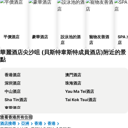
平價酒店
豪華酒店
設泳池的酒
寵物友善酒
SPA
店
店
店
華麗酒店尖沙咀 (貝斯特韋斯特成員酒店)附近的景
點
香港酒店
澳門酒店
深圳酒店
珠海酒店
中山酒店
Yau Ma Tei酒店
Sha Tin酒店
Tai Kok Tsui酒店
東莞酒店
查看香港所有住宿
酒店搜尋
亞洲
香港
香港