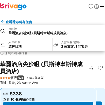
收藏夾
登入
選
查看香港所有住宿
目的地
華麗酒店尖沙咀 (貝斯特韋斯特成員酒店)
入住/退房
人數與客房數目
選擇日期
2 位旅客, 1 間客房
佣金如何影響排名
華麗酒店尖沙咀 (貝斯特韋斯特成
員酒店)
分享
放
酒店
6.4
(
14,562 筆評分
)
4 星級
香港, 香港, 23 Austin Ave
$338
$338
低至
低至
查看
10 個網站
的價格
查看
10 個網站
的價格