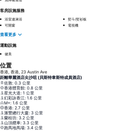
客房設施服務
浴室連淋浴
熨斗/熨衫板
可開窗
電視機
查看更多
運動設施
健美
位置
香港, 香港, 23 Austin Ave
距離華麗酒店尖沙咀 (貝斯特韋斯特成員酒店)
佐敦
:
0.3
公里
香港體育館
:
0.8
公里
星光大道
:
1
公里
幻彩詠香江
:
1.6
公里
M+
:
1.6
公里
香港
:
2.7
公里
滙豐總行大廈
:
3
公里
蘭桂坊
:
3.2
公里
山頂纜車
:
3.3
公里
跑馬地馬場
:
3.4
公里