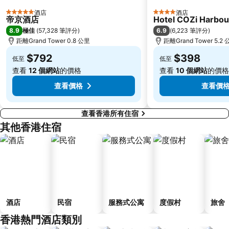
深圳野生動物園
大梅沙海濱公園
酒店
酒店
5 星級
4 星級
帝京酒店
Hotel COZi Harbou
皇崗口岸
鹽田區
8.9
6.9
極佳
(
57,328 筆評分
)
(
6,223 筆評分
)
長洲
Lamma Island
距離Grand Tower 0.8 公里
距離Grand Tower 5.2
香港屯門
Tin Hau Metro Station
$792
$398
低至
低至
九龍塘
金銀島酒店站
查看
12 個網站
的價格
查看
10 個網站
的價格
查看價格
查看價
查看香港所有住宿
其他香港住宿
酒店
民宿
服務式公寓
度假村
旅舍
香港熱門酒店類別