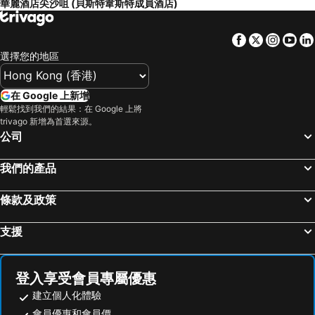
華麗酒店尖沙咀 (貝斯特韋斯特成員酒店)
Facebook
Twitter
Insta
Yo
選擇您的地區
在 Google 上新增
輕鬆找到我們的結果：在 Google 上將
trivago 新增為首選來源。
公司
我們的產品
條款及政策
支援
登入享受會員專屬優惠
建立個人化體驗
會員優惠和會員價