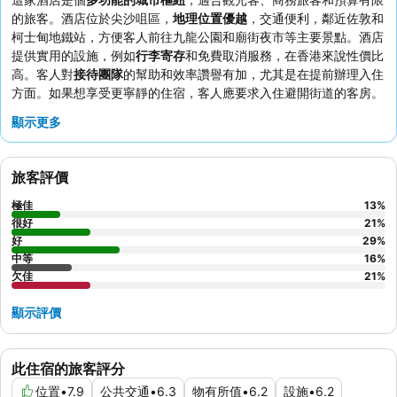
的旅客。酒店位於尖沙咀區，
地理位置優越
，交通便利，鄰近佐敦和
柯士甸地鐵站，方便客人前往九龍公園和廟街夜市等主要景點。酒店
提供實用的設施，例如
行李寄存
和免費取消服務，在香港來說性價比
高。客人對
接待團隊
的幫助和效率讚譽有加，尤其是在提前辦理入住
方面。如果想享受更寧靜的住宿，客人應要求入住避開街道的客房。
顯示更多
旅客評價
極佳
13
%
很好
21
%
好
29
%
中等
16
%
欠佳
21
%
顯示評價
此住宿的旅客評分
位置
•
7.9
公共交通
•
6.3
物有所值
•
6.2
設施
•
6.2