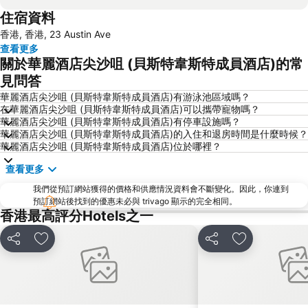
住宿資料
Mong Kok Metro Station
香港國際機場
香港, 香港, 23 Austin Ave
南山區
東涌
查看更多
元朗
紅磡
關於華麗酒店尖沙咀 (貝斯特韋斯特成員酒店)的常
天水圍
Wan Chai Metro Station
見問答
海洋公園
深水埗區
華麗酒店尖沙咀 (貝斯特韋斯特成員酒店)有游泳池區域嗎？
在華麗酒店尖沙咀 (貝斯特韋斯特成員酒店)可以攜帶寵物嗎？
黃金海岸
香港迪士尼樂園
華麗酒店尖沙咀 (貝斯特韋斯特成員酒店)有停車設施嗎？
華麗酒店尖沙咀 (貝斯特韋斯特成員酒店)的入住和退房時間是什麼時候？
新界
羅湖口岸
華麗酒店尖沙咀 (貝斯特韋斯特成員酒店)位於哪裡？
羅湖
東門步行街
查看更多
North Point Metro Station
中環
我們從預訂網站獲得的價格和供應情況資料會不斷變化。因此，你連到
Cheung Chau
羅湖口岸
預訂網站後找到的優惠未必與 trivago 顯示的完全相同。
香港最高評分Hotels之一
Sheung Wan Metro Station
Tsing Yi Metro Station
寶安區
九龍城
分享
放到收藏夾
分享
放到收藏夾
朗豪坊
Causeway Bay Metro Station
世界之窗
東九龍
龍崗區
深圳站