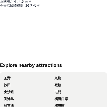
國殤之柱
:
4.5
公里
香港國際機場
:
26.7
公里
Explore nearby attractions
展開地圖
荃灣
九龍
沙田
觀塘
尖沙咀
屯門
香港島
福田口岸
將軍澳
福田區