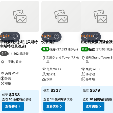
酒店
酒店
酒店
4 星級
4 星級
5 星級
分享
放到收藏夾
分享
放到收藏夾
分享
放到收藏
華麗酒店尖沙咀 (貝斯特
悅來酒店
如心海景酒店暨會議
韋斯特成員酒店)
8.3
8.6
很好
(
37,593 筆評分
)
極佳
(
87,163 筆
6.4
(
14,562 筆評分
)
距離Grand Tower 7.7 公
距離Grand Tower 8
里
里
香港, 香港
免費 Wi-Fi
免費 Wi-Fi
免費 Wi-Fi
游泳池
游泳池
冷氣
水療
停車場
餐廳
查看價格
查看價格
$337
$579
低至
低至
查看價格
$338
低至
查看
10 個網站
的價格
查看
14 個網站
的價格
查看
10 個網站
的價格
查看價格
查看價格
查看價格