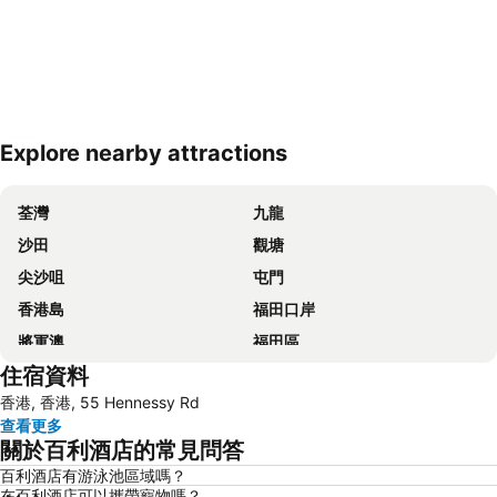
Explore nearby attractions
展開地圖
荃灣
九龍
沙田
觀塘
尖沙咀
屯門
香港島
福田口岸
將軍澳
福田區
住宿資料
Mong Kok Metro Station
香港國際機場
香港, 香港, 55 Hennessy Rd
南山區
東涌
查看更多
元朗
紅磡
關於百利酒店的常見問答
天水圍
Wan Chai Metro Station
百利酒店有游泳池區域嗎？
在百利酒店可以攜帶寵物嗎？