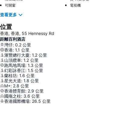
可開窗
電視機
查看更多
位置
香港, 香港, 55 Hennessy Rd
距離百利酒店
灣仔
:
0.2
公里
香港
:
1.1
公里
滙豐總行大廈
:
1.2
公里
山頂纜車
:
1.2
公里
跑馬地馬場
:
1.3
公里
幻彩詠香江
:
1.5
公里
蘭桂坊
:
1.6
公里
星光大道
:
1.8
公里
M+
:
2.8
公里
香港體育館
:
2.9
公里
國殤之柱
:
3.6
公里
香港國際機場
:
26.5
公里