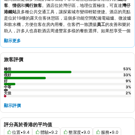
客
、
情侶
和
獨行旅客
。酒店位於灣仔區，地理位置極佳，可直達
灣仔
港鐵站
及多種公共交通工具，讓探索城市變得輕鬆便捷。酒店的亮點
是位於19樓的露天住客休憩區，這個多功能空間配備電磁爐、微波爐
和飲水機，方便住客在房內用餐。住客們一致讚揚
員工
的友善和樂於
助人，許多人也喜歡酒店周邊豐富多樣的餐飲選擇。如果想享受一個
比較寧靜的住宿體驗，建議要求入住避開街道的客房。
顯示更多
旅客評價
極佳
53
%
很好
33
%
好
9
%
中等
3
%
欠佳
2
%
顯示評價
評分高於香港的平均值
位置
•
9.4
體驗
•
9.2
整潔度
•
9.0
服務
•
9.0