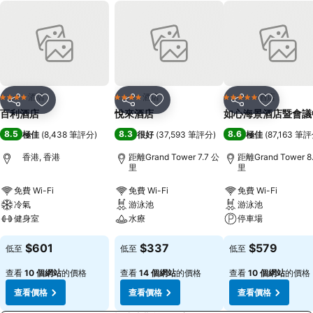
酒店
酒店
酒店
4 星級
4 星級
5 星級
分享
放到收藏夾
分享
放到收藏夾
分享
放到收藏
百利酒店
悅來酒店
如心海景酒店暨會議
8.5
8.3
8.6
極佳
(
8,438 筆評分
)
很好
(
37,593 筆評分
)
極佳
(
87,163 筆
香港, 香港
距離Grand Tower 7.7 公
距離Grand Tower 8
里
里
免費 Wi-Fi
免費 Wi-Fi
免費 Wi-Fi
冷氣
游泳池
游泳池
健身室
水療
停車場
$601
$337
$579
低至
低至
低至
查看
10 個網站
的價格
查看
14 個網站
的價格
查看
10 個網站
的價格
查看價格
查看價格
查看價格