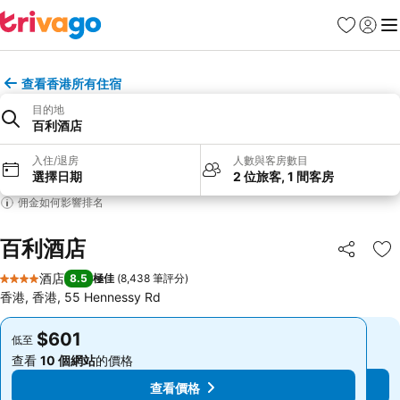
收藏夾
登入
選
查看香港所有住宿
目的地
百利酒店
入住/退房
人數與客房數目
選擇日期
2 位旅客, 1 間客房
佣金如何影響排名
百利酒店
分享
放
酒店
8.5
極佳
(
8,438 筆評分
)
4 星級
香港, 香港, 55 Hennessy Rd
$601
$601
低至
低至
查看
10 個網站
的價格
查看
10 個網站
的價格
查看價格
查看價格