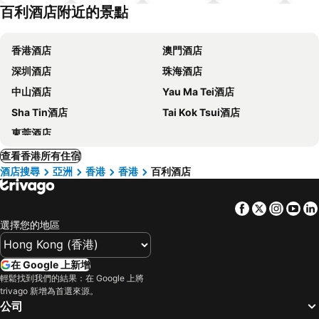
百利酒店附近的景點
香港酒店
澳門酒店
深圳酒店
珠海酒店
中山酒店
Yau Ma Tei酒店
Sha Tin酒店
Tai Kok Tsui酒店
東莞酒店
查看香港所有住宿
酒店搜尋
亞洲
香港
香港
百利酒店
Facebook
Twitter
Insta
Yo
選擇您的地區
在 Google 上新增
輕鬆找到我們的結果：在 Google 上將
trivago 新增為首選來源。
公司