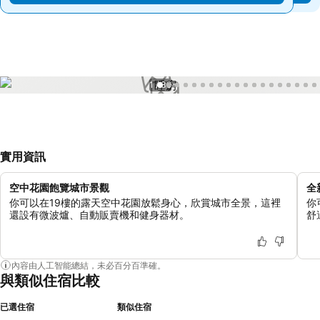
1 / 39
實用資訊
空中花園飽覽城市景觀
全
你可以在19樓的露天空中花園放鬆身心，欣賞城市全景，這裡
你
還設有微波爐、自動販賣機和健身器材。
舒
內容由人工智能總結，未必百分百準確。
與類似住宿比較
已選住宿
類似住宿