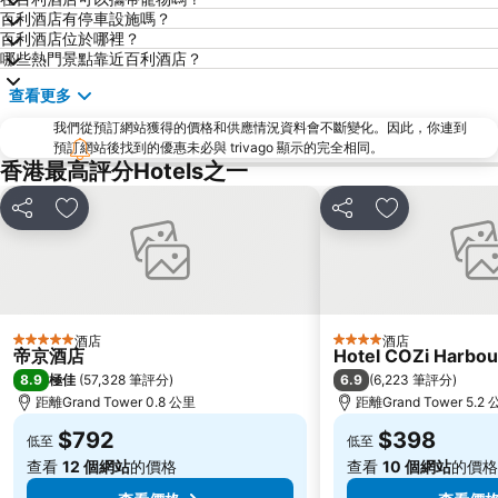
海洋公園
深水埗區
百利酒店有停車設施嗎？
黃金海岸
香港迪士尼樂園
百利酒店位於哪裡？
哪些熱門景點靠近百利酒店？
新界
羅湖口岸
查看更多
羅湖
東門步行街
我們從預訂網站獲得的價格和供應情況資料會不斷變化。因此，你連到
North Point Metro Station
中環
預訂網站後找到的優惠未必與 trivago 顯示的完全相同。
Cheung Chau
羅湖口岸
香港最高評分Hotels之一
Sheung Wan Metro Station
Tsing Yi Metro Station
分享
放到收藏夾
分享
放到收藏夾
寶安區
九龍城
朗豪坊
Causeway Bay Metro Station
世界之窗
東九龍
龍崗區
深圳站
酒店
酒店
5 星級
4 星級
帝京酒店
Hotel COZi Harbou
深圳野生動物園
大梅沙海濱公園
8.9
6.9
極佳
(
57,328 筆評分
)
(
6,223 筆評分
)
皇崗口岸
鹽田區
距離Grand Tower 0.8 公里
距離Grand Tower 5.2
長洲
Lamma Island
$792
$398
低至
低至
香港屯門
Tin Hau Metro Station
查看
12 個網站
的價格
查看
10 個網站
的價格
九龍塘
金銀島酒店站