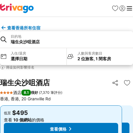
收藏夾
登入
選
查看香港所有住宿
目的地
瑞生尖沙咀酒店
入住/退房
人數與客房數目
選擇日期
2 位旅客, 1 間客房
佣金如何影響排名
瑞生尖沙咀酒店
分享
放
酒店
8.1
很好
(
7,370 筆評分
)
4 星級
香港, 香港, 20 Granville Rd
$495
$495
低至
低至
查看
10 個網站
的價格
查看
10 個網站
的價格
查看價格
查看價格