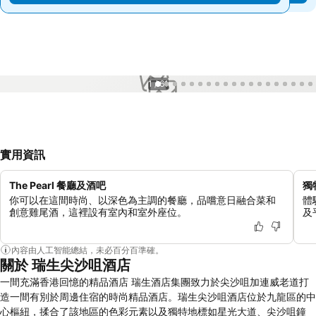
1 / 61
實用資訊
The Pearl 餐廳及酒吧
獨
你可以在這間時尚、以深色為主調的餐廳，品嚐意日融合菜和
體
創意雞尾酒，這裡設有室內和室外座位。
及
內容由人工智能總結，未必百分百準確。
關於 瑞生尖沙咀酒店
一間充滿香港回憶的精品酒店 瑞生酒店集團致力於尖沙咀加連威老道打
造一間有別於周邊住宿的時尚精品酒店。瑞生尖沙咀酒店位於九龍區的中
心樞紐，揉合了該地區的色彩元素以及獨特地標如星光大道、尖沙咀鐘