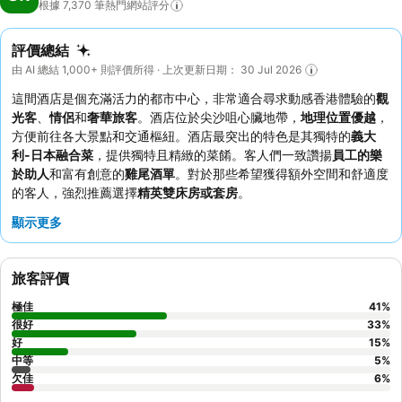
根據 7,370
筆熱門網站評分
評價總結
由 AI 總結 1,000+ 則評價所得 · 上次更新日期： 30 Jul 2026
這間酒店是個充滿活力的都市中心，非常適合尋求動感香港體驗的
觀
光客
、
情侶
和
奢華旅客
。酒店位於尖沙咀心臟地帶，
地理位置優越
，
方便前往各大景點和交通樞紐。酒店最突出的特色是其獨特的
義大
利-日本融合菜
，提供獨特且精緻的菜餚。客人們一致讚揚
員工的樂
於助人
和富有創意的
雞尾酒單
。對於那些希望獲得額外空間和舒適度
的客人，強烈推薦選擇
精英雙床房或套房
。
顯示更多
旅客評價
極佳
41
%
很好
33
%
好
15
%
中等
5
%
欠佳
6
%