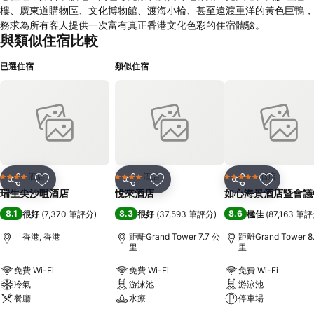
樓、廣東道購物區、文化博物館、渡海小輪、甚至遠渡重洋的黃色巨鴨，
務求為所有客人提供一次富有真正香港文化色彩的住宿體驗。
與類似住宿比較
已選住宿
類似住宿
酒店
酒店
酒店
4 星級
4 星級
5 星級
分享
放到收藏夾
分享
放到收藏夾
分享
放到收藏
瑞生尖沙咀酒店
悅來酒店
如心海景酒店暨會議
8.1
8.3
8.6
很好
(
7,370 筆評分
)
很好
(
37,593 筆評分
)
極佳
(
87,163 筆
香港, 香港
距離Grand Tower 7.7 公
距離Grand Tower 8
里
里
免費 Wi-Fi
免費 Wi-Fi
免費 Wi-Fi
冷氣
游泳池
游泳池
餐廳
水療
停車場