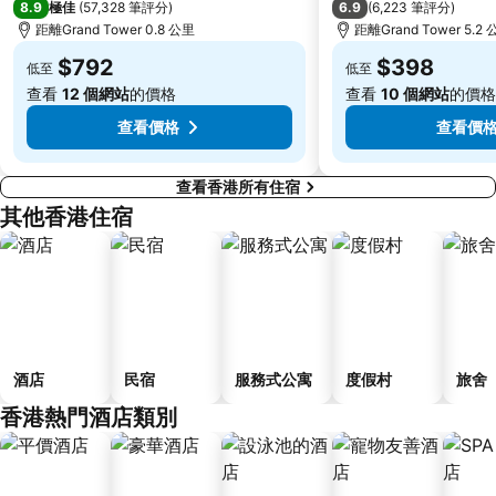
8.9
6.9
極佳
(
57,328 筆評分
)
(
6,223 筆評分
)
皇崗口岸
鹽田區
距離Grand Tower 0.8 公里
距離Grand Tower 5.2
長洲
Lamma Island
$792
$398
低至
低至
香港屯門
Tin Hau Metro Station
查看
12 個網站
的價格
查看
10 個網站
的價格
九龍塘
金銀島酒店站
查看價格
查看價
查看香港所有住宿
其他香港住宿
酒店
民宿
服務式公寓
度假村
旅舍
香港熱門酒店類別