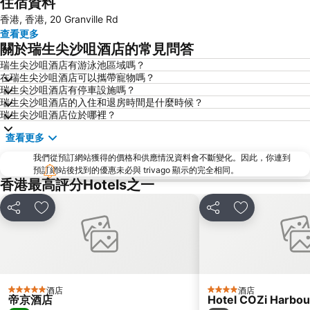
住宿資料
Mong Kok Metro Station
香港國際機場
香港, 香港, 20 Granville Rd
南山區
東涌
查看更多
元朗
紅磡
關於瑞生尖沙咀酒店的常見問答
天水圍
Wan Chai Metro Station
瑞生尖沙咀酒店有游泳池區域嗎？
在瑞生尖沙咀酒店可以攜帶寵物嗎？
海洋公園
深水埗區
瑞生尖沙咀酒店有停車設施嗎？
黃金海岸
香港迪士尼樂園
瑞生尖沙咀酒店的入住和退房時間是什麼時候？
瑞生尖沙咀酒店位於哪裡？
新界
羅湖口岸
查看更多
羅湖
東門步行街
我們從預訂網站獲得的價格和供應情況資料會不斷變化。因此，你連到
North Point Metro Station
中環
預訂網站後找到的優惠未必與 trivago 顯示的完全相同。
Cheung Chau
羅湖口岸
香港最高評分Hotels之一
Sheung Wan Metro Station
Tsing Yi Metro Station
分享
放到收藏夾
分享
放到收藏夾
寶安區
九龍城
朗豪坊
Causeway Bay Metro Station
世界之窗
東九龍
龍崗區
深圳站
酒店
酒店
5 星級
4 星級
帝京酒店
Hotel COZi Harbou
深圳野生動物園
大梅沙海濱公園