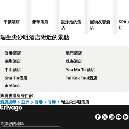
平價酒店
豪華酒店
設泳池的酒
寵物友善酒
SPA
店
店
店
瑞生尖沙咀酒店附近的景點
香港酒店
澳門酒店
深圳酒店
珠海酒店
中山酒店
Yau Ma Tei酒店
Sha Tin酒店
Tai Kok Tsui酒店
東莞酒店
查看香港所有住宿
酒店搜尋
亞洲
香港
香港
瑞生尖沙咀酒店
Facebook
Twitter
Insta
Yo
選擇您的地區