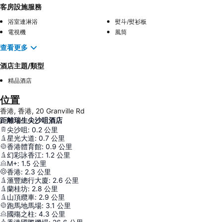
客房設施服務
浴室連淋浴
熨斗/熨衫板
電視機
風筒
查看更多
酒店主題/類型
精品酒店
位置
香港, 香港, 20 Granville Rd
距離瑞生尖沙咀酒店
尖沙咀
:
0.2
公里
星光大道
:
0.7
公里
香港體育館
:
0.9
公里
幻彩詠香江
:
1.2
公里
M+
:
1.5
公里
香港
:
2.3
公里
滙豐總行大廈
:
2.6
公里
蘭桂坊
:
2.8
公里
山頂纜車
:
2.9
公里
跑馬地馬場
:
3.1
公里
國殤之柱
:
4.3
公里