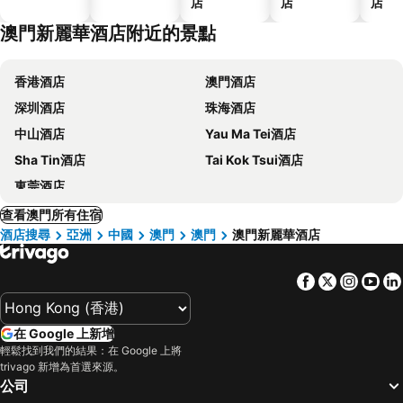
店
店
店
澳門新麗華酒店附近的景點
香港酒店
澳門酒店
深圳酒店
珠海酒店
中山酒店
Yau Ma Tei酒店
Sha Tin酒店
Tai Kok Tsui酒店
東莞酒店
查看澳門所有住宿
酒店搜尋
亞洲
中國
澳門
澳門
澳門新麗華酒店
Facebook
Twitter
Insta
Yo
在 Google 上新增
輕鬆找到我們的結果：在 Google 上將
trivago 新增為首選來源。
公司