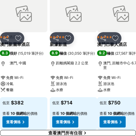
酒店
酒店
酒店
3 星級
5 星級
5 星級
分享
放到收藏夾
分享
放到收藏夾
分享
放到收藏
澳門新麗華酒店
新濠影滙
澳門巴黎人酒店
8.3
8.9
9.2
很好
(
15,019 筆評分
)
極佳
(
30,050 筆評分
)
極佳
(
27,567 筆
澳門, 中國
距離媽閣廟 2.2 公里
澳門, 距離市中心 6.
里
免費 Wi-Fi
免費 Wi-Fi
免費 Wi-Fi
冷氣
游泳池
游泳池
餐廳
水療
水療
$382
$714
$750
低至
低至
低至
查看
10 個網站
的價格
查看
10 個網站
的價格
查看
10 個網站
的價格
查看價格
查看價格
查看價格
查看澳門所有住宿