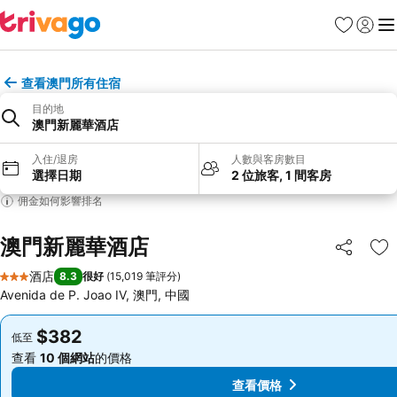
收藏夾
登入
選
查看澳門所有住宿
目的地
澳門新麗華酒店
入住/退房
人數與客房數目
選擇日期
2 位旅客, 1 間客房
佣金如何影響排名
澳門新麗華酒店
分享
放
酒店
8.3
很好
(
15,019 筆評分
)
3 星級
Avenida de P. Joao IV, 澳門, 中國
$382
$382
低至
低至
查看
10 個網站
的價格
查看
10 個網站
的價格
查看價格
查看價格