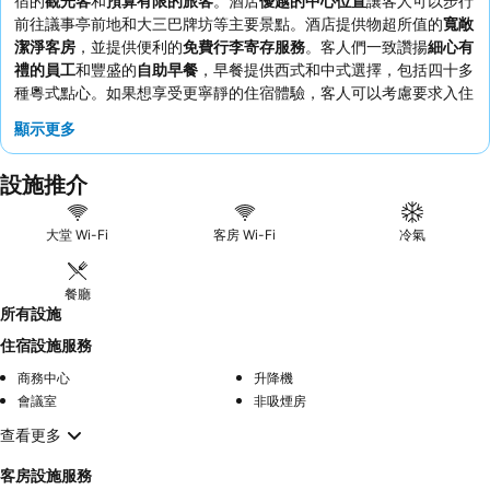
宿的
觀光客
和
預算有限的旅客
。酒店
優越的中心位置
讓客人可以步行
前往議事亭前地和大三巴牌坊等主要景點。酒店提供物超所值的
寬敞
潔淨客房
，並提供便利的
免費行李寄存服務
。客人們一致讚揚
細心有
禮的員工
和豐盛的
自助早餐
，早餐提供西式和中式選擇，包括四十多
種粵式點心。如果想享受更寧靜的住宿體驗，客人可以考慮要求入住
面向花園的客房。
顯示更多
設施推介
大堂 Wi-Fi
客房 Wi-Fi
冷氣
餐廳
所有設施
住宿設施服務
商務中心
升降機
會議室
非吸煙房
查看更多
客房設施服務