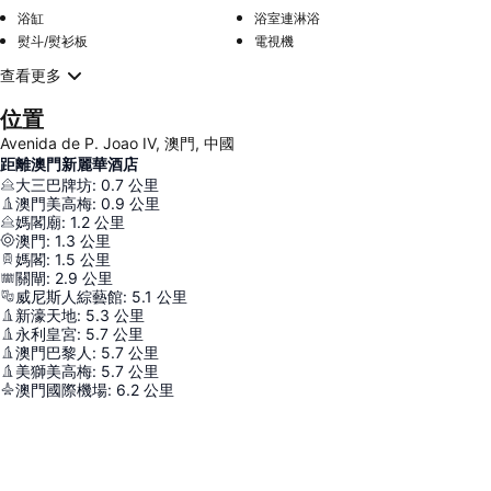
浴缸
浴室連淋浴
熨斗/熨衫板
電視機
查看更多
位置
Avenida de P. Joao IV, 澳門, 中國
距離澳門新麗華酒店
大三巴牌坊
:
0.7
公里
澳門美高梅
:
0.9
公里
媽閣廟
:
1.2
公里
澳門
:
1.3
公里
媽閣
:
1.5
公里
關閘
:
2.9
公里
威尼斯人綜藝館
:
5.1
公里
新濠天地
:
5.3
公里
永利皇宮
:
5.7
公里
澳門巴黎人
:
5.7
公里
美獅美高梅
:
5.7
公里
澳門國際機場
:
6.2
公里