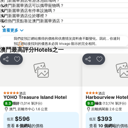
澳門新麗華酒店有游泳池區域嗎？
在澳門新麗華酒店可以攜帶寵物嗎？
澳門格蘭披治大賽車
澳門旅遊塔
澳門新麗華酒店有停車設施嗎？
斗門區
珠海金灣機場
澳門新麗華酒店位於哪裡？
哪些熱門景點靠近澳門新麗華酒店？
金灣區
九洲港
查看更多
議事廳前地
大嶼山
我們從預訂網站獲得的價格和供應情況資料會不斷變化。因此，你連到
珠海景山公園
澳門國際機場
預訂網站後找到的優惠未必與 trivago 顯示的完全相同。
金蓮花廣場
Zhuhai xiangzhou coach station
澳門最高評分Hotels之一
Tai O
Chimelong International Ocean Tourist Resort
分享
放到收藏夾
分享
放到收藏夾
媽閣廟
Tung Chung Metro Station
CityGate Outlet
主教山聖堂
圓明新園
總統娛樂場
井岸
Asia World Expo Center
酒店
酒店
5 星級
4 星級
YOHO Treasure Island Hotel
Harbourview Hote
珠海美人魚雕像
大炮臺
8.3
9.0
很好
(
1,014 筆評分
)
極佳
(
13,174 筆評分
)
Casino Babylon
Zhuhai Sandie Waterfalls
澳門, 距離市中心 1.6 公里
距離媽閣廟 2.6 公里
The Third Affiliated Hospital Sun YatSen University
Sun Yat-sen University
$596
$393
低至
低至
International Youth Dance Festival
Song Yusheng Park
查看
8 個網站
的價格
查看
10 個網站
的價格