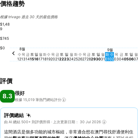
價格趨勢
根據 trivago 過去 30 天的最低價格
$1,48
9
$745
토요일, 8월 22
$984
토요일, 8월 29
$973
토요일, 8월 15
$963
토요일
$877
금요일, 8월 14
$750
금요일, 8월 28
$750
금요일, 8월 21
$737
$0
금요일, 
$642
8월
목요일, 8월 13
$557
일요일, 8월 16
$553
월요일, 8월 17
$553
화요일, 8월 18
$554
일요일, 8월 23
$552
화요일, 8월 25
$552
수요일, 8월 26
$553
목요일, 8월 27
$558
일요일, 8월 30
$551
월요일, 8월 31
$552
수요일, 8월 12
$550
수요일, 8월 19
$549
목요일, 8월 20
$541
월요일, 8월 24
$550
9월
일요
$4
화요일, 9월 0
$453
수요일, 9월 
$440
목요일, 9
$439
수
목
금
토
일
월
화
수
목
금
토
일
월
화
수
목
금
토
일
월
화
수
목
금
토
일
월
12
13
14
15
16
17
18
19
20
21
22
23
24
25
26
27
28
29
30
31
01
02
03
04
05
06
0
評價
很好
8.3
根據 15,019
筆熱門網站評分
評價總結
由 AI 總結 500+ 則評價所得 · 上次更新日期： 30 Jul 2026
這間酒店是個多功能的城市樞紐，非常適合想在澳門尋找舒適便利住