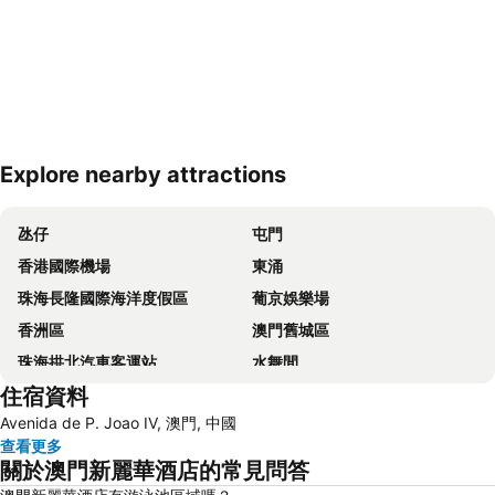
Explore nearby attractions
展開地圖
氹仔
屯門
香港國際機場
東涌
珠海長隆國際海洋度假區
葡京娛樂場
香洲區
澳門舊城區
珠海拱北汽車客運站
水舞間
住宿資料
大三巴牌坊
澳門漁人碼頭
Avenida de P. Joao IV, 澳門, 中國
香港屯門
情侣路
查看更多
珠海灣仔碼頭
新馬路
關於澳門新麗華酒店的常見問答
Gongkoubeian
澳門外港客運碼頭