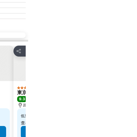
放到收藏夾
放到收藏
分享
分享
酒店
酒店
5 星級
3 星級
東京宮殿酒店
東京大井町維
9.3
8.2
極佳
(
9,798 筆評分
)
很好
(
3,754
距離秋葉原站 1.9 公里
距離澀谷站 4.5
$4,801
$260
低至
低至
查看
14 個網站
的價格
查看
9 個網站
查看價格