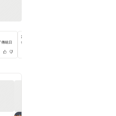
24小時便利大堂服務
了傳統日
你可以在三樓接待處使用自助設施角、24小時熱茶和熱水
放到收藏夾
放到收藏夾
酒店
酒店