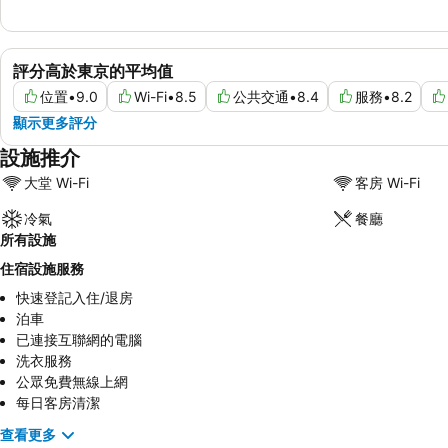
評分高於東京的平均值
位置
•
9.0
Wi-Fi
•
8.5
公共交通
•
8.4
服務
•
8.2
顯示更多評分
設施推介
大堂 Wi-Fi
客房 Wi-Fi
冷氣
餐廳
所有設施
住宿設施服務
快速登記入住/退房
泊車
已連接互聯網的電腦
洗衣服務
公眾免費無線上網
每日客房清潔
查看更多