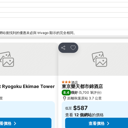
找到的優惠未必與 trivago 顯示的完全相同。
放到收藏夾
分享
酒店
3 星級
rt Ryogoku Ekimae Tower
東京樂天都市錦酒店
8.4
很好
(
5,700 筆評分
)
公里
距離秋葉原站 3.7 公里
$587
低至
查看
12 個網站
的價格
看價格
查看價格