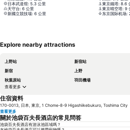
日本武道馆
:
5.3
公里
東京鐵塔
:
8.6
天守台
:
6
公里
東京晴空塔
:
9
新國立競技場
:
6
公里
东京国际机场
:
Explore nearby attractions
上野站
新宿站
新宿
上野
秋葉原站
羽田機場
查看更多
住宿資料
170-0013, 日本, 東京, 1 Chome-8-9 Higashiikebukuro, Toshima City
查看更多
關於池袋百夫長酒店的常見問答
池袋百夫長酒店有游泳池區域嗎？
在池袋百夫長酒店可以攜帶寵物嗎？