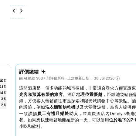
評價總結
由 AI 總結 900+ 則評價所得 · 上次更新日期： 30 Jul 2026
40
%
41
%
這間酒店是一個多功能的城市樞紐，非常適合尋求方便實惠東
14
%
光客
和
預算有限的旅客
。酒店
地理位置優越
，距離池袋站僅需
3
%
鐘，方便客人輕鬆前往市區探索和陽光城購物中心等景點。酒
2
%
的設施，例如
洗衣機和烘乾機
以及大堂微波爐，為客人提供便
一致讚揚
員工有禮且樂於助人
，並喜歡酒店內Denny's餐
餐。如果想快速輕鬆地開始新的一天，可以使用
位於地下的7-E
小吃和飲料。