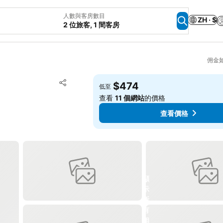
人數與客房數目
ZH · $
2 位旅客, 1 間客房
佣金
放到收藏夾
$474
低至
分享
查看
11 個網站
的價格
查看價格