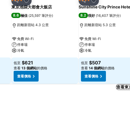
4 星級
4 星級
分享
分享
東京池袋大都會大飯店
Sunshine City Prince Hote
8.6
8.2
極佳
(
25,597 筆評分
)
很好
(
16,407 筆評分
)
距離新宿站 4.3 公里
距離新宿站 5.3 公里
免費 Wi-Fi
免費 Wi-Fi
停車場
停車場
冷氣
冷氣
$621
$507
低至
低至
查看
13 個網站
的價格
查看
14 個網站
的價格
查看價格
查看價格
查看東