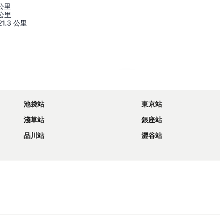
公里
公里
21.3
公里
展開地圖
池袋站
東京站
淺草站
銀座站
品川站
澀谷站