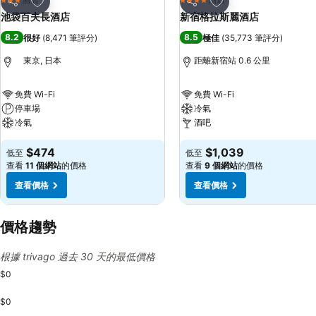
3 星級
4 星級
分享
分享
池袋百夫長酒店
新宿格拉斯麗酒店
8.2
8.5
很好
(
8,471 筆評分
)
極佳
(
35,773 筆評分
)
東京, 日本
距離新宿站 0.6 公里
免費 Wi-Fi
免費 Wi-Fi
停車場
冷氣
冷氣
酒吧
$474
$1,039
低至
低至
查看
11 個網站
的價格
查看
9 個網站
的價格
查看價格
查看價格
價格趨勢
根據 trivago 過去 30 天的最低價格
$0
$0