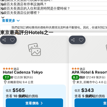
池袋百夫長酒店有停車設施嗎？
池袋百夫長酒店的入住和退房時間是什麼時候？
池袋百夫長酒店位於哪裡？
查看更多
我們從預訂網站獲得的價格和供應情況資料會不斷變化。因此，你連到預訂網站後
東京最高評分Hotels之一
放到收藏夾
放到收藏夾
分享
分享
酒店
酒店
4 星級
3 星級
Hotel Cadenza Tokyo
APA Hotel & Reso
7.7
8.2
好
(
2,028 筆評分
)
很好
(
21,149 筆評分
)
距離新宿站 9.4 公里
東京, 距離市中心 4.6 
$565
$343
低至
低至
查看
10 個網站
的價格
查看
5 個網站
的價格
查看價格
查