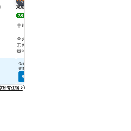
4 星級
3 星級
分享
分享
l
東京新宿華盛頓酒店
Hotel Sunroute Plaza S
7.6
8.6
好
(
33,498 筆評分
)
極佳
(
38,837 筆評分
)
距離新宿站 0.7 公里
距離新宿站 0.4 公里
免費 Wi-Fi
免費 Wi-Fi
停車場
水療
冷氣
停車場
$592
$963
低至
低至
查看
11 個網站
的價格
查看
13 個網站
的價格
查看價格
查看價格
京所有住宿