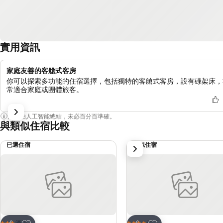
實用資訊
家庭友善的客艙式客房
你可以探索多功能的住宿選擇，包括獨特的客艙式客房，設有碌架床，
常適合家庭或團體旅客。
內容由人工智能總結，未必百分百準確。
與類似住宿比較
已選住宿
類似住宿
下一步
放到收藏夾
放到收藏夾
酒店
酒店