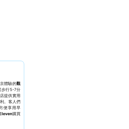
京體驗的
觀
步行5-7分
店提供實用
利。客人們
廳方便享用早
leven
購買