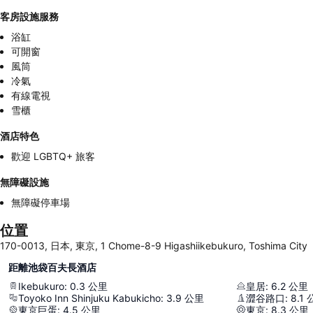
客房設施服務
浴缸
可開窗
風筒
冷氣
有線電視
雪櫃
酒店特色
歡迎 LGBTQ+ 旅客
無障礙設施
無障礙停車場
位置
170-0013, 日本, 東京, 1 Chome-8-9 Higashiikebukuro, Toshima City
距離池袋百夫長酒店
Ikebukuro
:
0.3
公里
皇居
:
6.2
公里
Toyoko Inn Shinjuku Kabukicho
:
3.9
公里
澀谷路口
:
8.1
東京巨蛋
:
4.5
公里
東京
:
8.3
公里