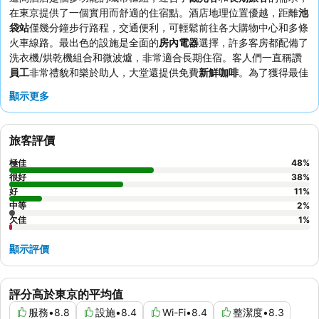
在東京提供了一個實用而舒適的住宿點。酒店地理位置優越，距離
池
袋站
僅幾分鐘步行路程，交通便利，可輕鬆前往各大購物中心和多條
火車線路。最出色的設施是全面的
房內電器
選擇，許多客房都配備了
洗衣機/烘乾機組合和微波爐，非常適合長期住宿。客人們一直稱讚
員工
非常禮貌和樂於助人，大堂還提供免費
新鮮咖啡
。為了獲得最佳
便利性，建議長期入住的旅客考慮選擇配備
洗衣機/烘乾機組合
的客
顯示更多
房。
旅客評價
極佳
48
%
很好
38
%
好
11
%
中等
2
%
欠佳
1
%
顯示評價
評分高於東京的平均值
服務
•
8.8
設施
•
8.4
Wi-Fi
•
8.4
整潔度
•
8.3