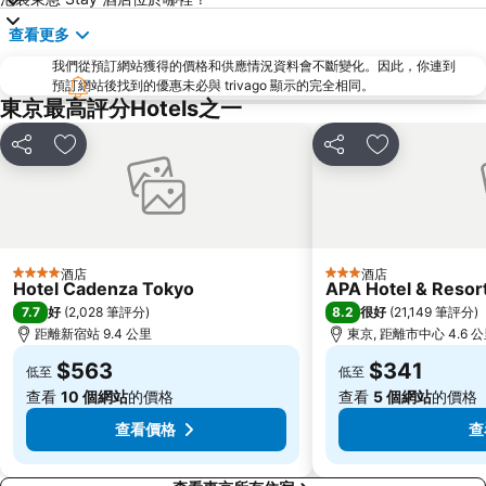
六本木車站
原宿站
查看更多
羽田機場 東京國際機場
幕張展覽館
我們從預訂網站獲得的價格和供應情況資料會不斷變化。因此，你連到
築地魚市場
御台場 (台場)
預訂網站後找到的優惠未必與 trivago 顯示的完全相同。
Kawasaki Station
東京迪士尼海洋
東京最高評分Hotels之一
太陽城
Nippori Station
分享
放到收藏夾
分享
放到收藏夾
Tachikawa Station
Gotanda Station
赤羽站
Omiya Station
Ginza Metro Station
Ikebukuro Metro Station
東京晴空塔
惠比壽站
酒店
酒店
4 星級
3 星級
Hotel Cadenza Tokyo
APA Hotel & Reso
水道橋站
Shinjuku-gyoemmae Metro Station
7.7
8.2
好
(
2,028 筆評分
)
很好
(
21,149 筆評分
)
Shinagawa
Hamamatsucho station
距離新宿站 9.4 公里
東京, 距離市中心 4.6 
Ofuna Station
Nishi-Kasai Metro Station
$563
$341
低至
低至
Fujisawa Station
Shimbashi Metro Station
查看
10 個網站
的價格
查看
5 個網站
的價格
Chiba Station
Toyosu Station
查看價格
查