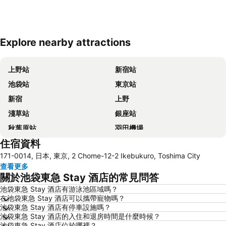
Explore nearby attractions
展開地圖
上野站
新宿站
池袋站
東京站
新宿
上野
淺草站
銀座站
秋葉原站
羽田機場
住宿資料
品川站
澀谷站
171-0014, 日本, 東京, 2 Chome-12-2 Ikebukuro, Toshima City
錦系釘站
橫濱車站
查看更多
東京迪士尼
新橋站
關於池袋東急 Stay 酒店的常見問答
日本橋站
Shibuya
池袋東急 Stay 酒店有游泳池區域嗎？
在池袋東急 Stay 酒店可以攜帶寵物嗎？
Haneda Airport International Terminal Station
淺草寺
池袋東急 Stay 酒店有停車設施嗎？
赤坂站
東京巨蛋城
池袋東急 Stay 酒店的入住和退房時間是什麼時候？
池袋東急 Stay 酒店位於哪裡？