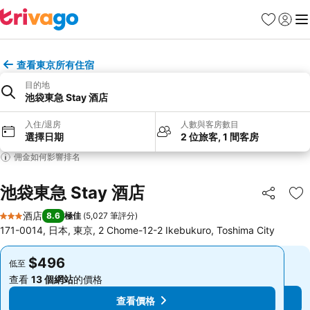
收藏夾
登入
選
查看東京所有住宿
目的地
池袋東急 Stay 酒店
入住/退房
人數與客房數目
選擇日期
2 位旅客, 1 間客房
佣金如何影響排名
池袋東急 Stay 酒店
分享
放
酒店
8.6
極佳
(
5,027 筆評分
)
3 星級
171-0014, 日本, 東京, 2 Chome-12-2 Ikebukuro, Toshima City
$496
$496
低至
低至
查看
13 個網站
的價格
查看
13 個網站
的價格
查看價格
查看價格