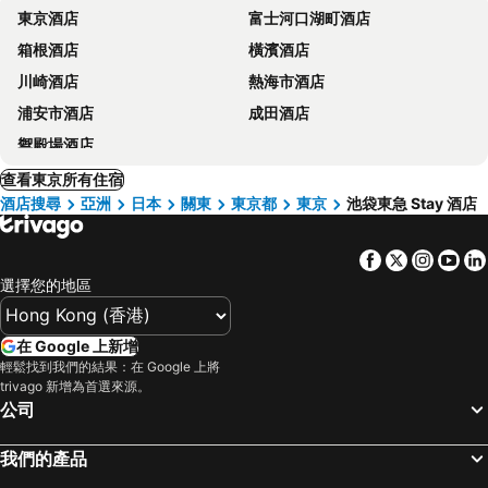
東京酒店
富士河口湖町酒店
箱根酒店
橫濱酒店
川崎酒店
熱海市酒店
浦安市酒店
成田酒店
禦殿場酒店
查看東京所有住宿
酒店搜尋
亞洲
日本
關東
東京都
東京
池袋東急 Stay 酒店
Facebook
Twitter
Insta
Yo
選擇您的地區
在 Google 上新增
輕鬆找到我們的結果：在 Google 上將
trivago 新增為首選來源。
公司
我們的產品