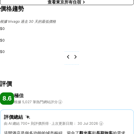
查看東京所有住宿
價格趨勢
根據 trivago 過去 30 天的最低價格
$0
$0
$0
評價
極佳
8.6
根據 5,027
筆熱門網站評分
評價總結
由 AI 總結 700+ 則評價所得 · 上次更新日期： 30 Jul 2026
這間酒店是個多功能的城市樞紐，迎合了
觀光客
和
長期旅客
的需求，