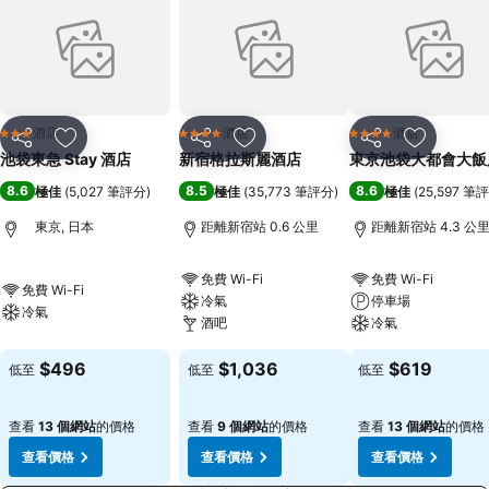
酒店
酒店
酒店
3 星級
4 星級
4 星級
分享
放到收藏夾
分享
放到收藏夾
分享
放到收藏
池袋東急 Stay 酒店
新宿格拉斯麗酒店
東京池袋大都會大飯
8.6
8.5
8.6
極佳
(
5,027 筆評分
)
極佳
(
35,773 筆評分
)
極佳
(
25,597 筆
東京, 日本
距離新宿站 0.6 公里
距離新宿站 4.3 公
免費 Wi-Fi
免費 Wi-Fi
免費 Wi-Fi
冷氣
停車場
冷氣
酒吧
冷氣
$496
$1,036
$619
低至
低至
低至
查看
13 個網站
的價格
查看
9 個網站
的價格
查看
13 個網站
的價格
查看價格
查看價格
查看價格