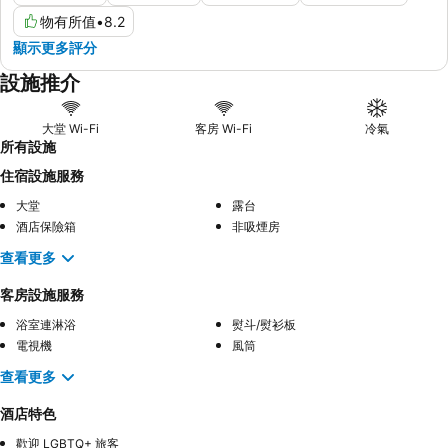
物有所值
•
8.2
顯示更多評分
設施推介
大堂 Wi-Fi
客房 Wi-Fi
冷氣
所有設施
住宿設施服務
大堂
露台
酒店保險箱
非吸煙房
查看更多
客房設施服務
浴室連淋浴
熨斗/熨衫板
電視機
風筒
查看更多
酒店特色
歡迎 LGBTQ+ 旅客