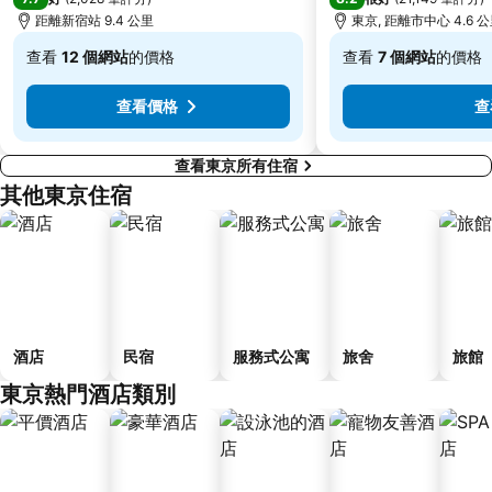
Shinagawa
Hamamatsucho station
距離新宿站 9.4 公里
東京, 距離市中心 4.6 
Ofuna Station
Nishi-Kasai Metro Station
查看
12 個網站
的價格
查看
7 個網站
的價格
Fujisawa Station
Shimbashi Metro Station
低
低
至
至
Chiba Station
Toyosu Station
查看價格
查
$565
$343
查看東京所有住宿
其他東京住宿
酒店
民宿
服務式公寓
旅舍
旅館
東京熱門酒店類別