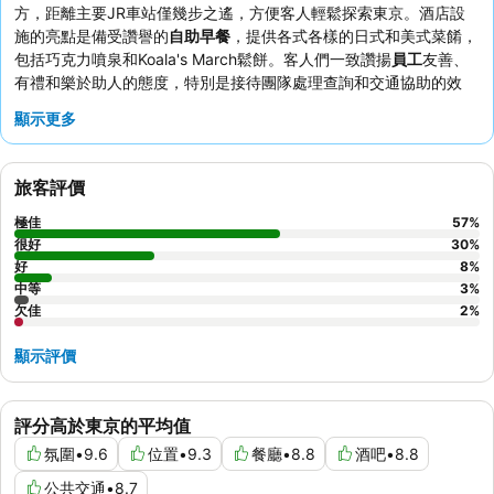
方，距離主要JR車站僅幾步之遙，方便客人輕鬆探索東京。酒店設
施的亮點是備受讚譽的
自助早餐
，提供各式各樣的日式和美式菜餚，
包括巧克力噴泉和Koala's March鬆餅。客人們一致讚揚
員工
友善、
有禮和樂於助人的態度，特別是接待團隊處理查詢和交通協助的效
率。如欲提升住宿體驗，建議預訂
高級樓層
客房，享受優先辦理入住
顯示更多
和24小時貴賓廳使用權等獨家禮遇。
旅客評價
極佳
57
%
很好
30
%
好
8
%
中等
3
%
欠佳
2
%
顯示評價
評分高於東京的平均值
氛圍
•
9.6
位置
•
9.3
餐廳
•
8.8
酒吧
•
8.8
公共交通
•
8.7