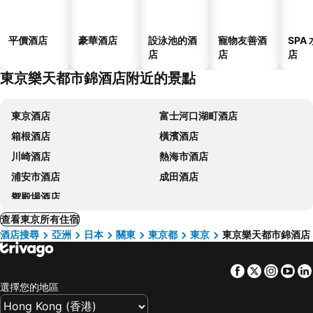
平價酒店
豪華酒店
設泳池的酒
寵物友善酒
SPA
店
店
店
東京樂天都市錦酒店附近的景點
東京酒店
富士河口湖町酒店
箱根酒店
橫濱酒店
川崎酒店
熱海市酒店
浦安市酒店
成田酒店
禦殿場酒店
查看東京所有住宿
酒店搜尋
亞洲
日本
關東
東京都
東京
東京樂天都市錦酒店
Facebook
Twitter
Insta
Yo
選擇您的地區