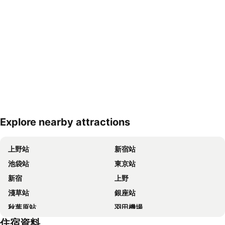
Explore nearby attractions
展開地圖
上野站
新宿站
池袋站
東京站
新宿
上野
淺草站
銀座站
秋葉原站
羽田機場
住宿資料
品川站
澀谷站