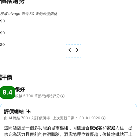
價格趨勢
根據 trivago 過去 30 天的最低價格
$0
$0
$0
評價
很好
8.4
根據 5,700
筆熱門網站評分
評價總結
由 AI 總結 700+ 則評價所得 · 上次更新日期： 30 Jul 2026
這間酒店是一個多功能的城市樞紐，同樣適合
觀光客
和
家庭
入住，提
供充滿活力且便利的住宿體驗。酒店地理位置優越，位於地鐵站正上