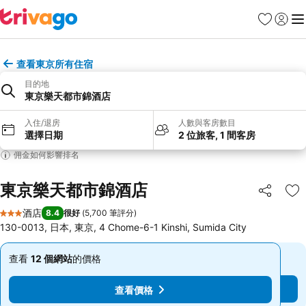
收藏夾
登入
選
查看東京所有住宿
目的地
東京樂天都市錦酒店
入住/退房
人數與客房數目
選擇日期
2 位旅客, 1 間客房
佣金如何影響排名
東京樂天都市錦酒店
分享
放
酒店
8.4
很好
(
5,700 筆評分
)
3 星級
130-0013, 日本, 東京, 4 Chome-6-1 Kinshi, Sumida City
查看
12 個網站
的價格
查看
12 個網站
的價格
低
低
至
至
查看價格
查看價格
$586
$586