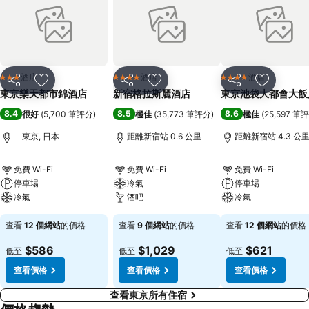
酒店
酒店
酒店
3 星級
4 星級
4 星級
分享
放到收藏夾
分享
放到收藏夾
分享
放到收藏
東京樂天都市錦酒店
新宿格拉斯麗酒店
東京池袋大都會大飯
8.4
8.5
8.6
很好
(
5,700 筆評分
)
極佳
(
35,773 筆評分
)
極佳
(
25,597 筆
東京, 日本
距離新宿站 0.6 公里
距離新宿站 4.3 公
免費 Wi-Fi
免費 Wi-Fi
免費 Wi-Fi
停車場
冷氣
停車場
冷氣
酒吧
冷氣
查看
12 個網站
的價格
查看
9 個網站
的價格
查看
12 個網站
的價格
$586
$1,029
$621
低至
低至
低至
查看價格
查看價格
查看價格
查看東京所有住宿