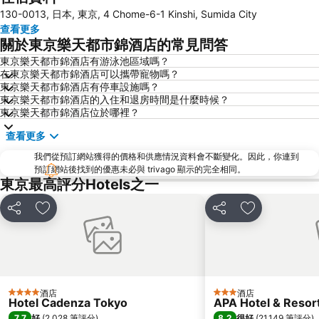
130-0013, 日本, 東京, 4 Chome-6-1 Kinshi, Sumida City
錦系釘站
橫濱車站
查看更多
東京迪士尼
新橋站
關於東京樂天都市錦酒店的常見問答
日本橋站
Shibuya
東京樂天都市錦酒店有游泳池區域嗎？
在東京樂天都市錦酒店可以攜帶寵物嗎？
Haneda Airport International Terminal Station
淺草寺
東京樂天都市錦酒店有停車設施嗎？
赤坂站
東京巨蛋城
東京樂天都市錦酒店的入住和退房時間是什麼時候？
東京樂天都市錦酒店位於哪裡？
六本木車站
原宿站
查看更多
羽田機場 東京國際機場
幕張展覽館
我們從預訂網站獲得的價格和供應情況資料會不斷變化。因此，你連到
築地魚市場
御台場 (台場)
預訂網站後找到的優惠未必與 trivago 顯示的完全相同。
Kawasaki Station
東京迪士尼海洋
東京最高評分Hotels之一
Nippori Station
太陽城
分享
放到收藏夾
分享
放到收藏夾
Tachikawa Station
Gotanda Station
赤羽站
Omiya Station
Ginza Metro Station
東京晴空塔
Ikebukuro Metro Station
惠比壽站
酒店
酒店
4 星級
3 星級
Hotel Cadenza Tokyo
APA Hotel & Reso
水道橋站
Shinjuku-gyoemmae Metro Station
7.7
8.2
好
(
2,028 筆評分
)
很好
(
21,149 筆評分
)