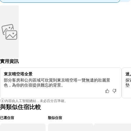
實用資訊
東京晴空塔全景
迷人
部分客房和公共區域可欣賞到東京晴空塔一覽無遺的壯麗景
探
色，為你的住宿提供難忘的背景。
墊
內容由人工智能總結，未必百分百準確。
與類似住宿比較
已選住宿
類似住宿