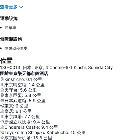
查看更多
運動設施
租單車
無障礙設施
無障礙停車場
位置
130-0013, 日本, 東京, 4 Chome-6-1 Kinshi, Sumida City
距離東京樂天都市錦酒店
Kinshicho
:
0.1
公里
東京晴空塔
:
1.4
公里
天守台
:
5.6
公里
東京巨蛋
:
5.8
公里
日本武道馆
:
5.9
公里
東京
:
6
公里
皇居
:
6.1
公里
東京鐵塔
:
7.7
公里
新國立競技場
:
9.4
公里
Cinderella Castle
:
9.4
公里
Toyoko Inn Shinjuku Kabukicho
:
10
公里
东京国际机场
:
16.8
公里