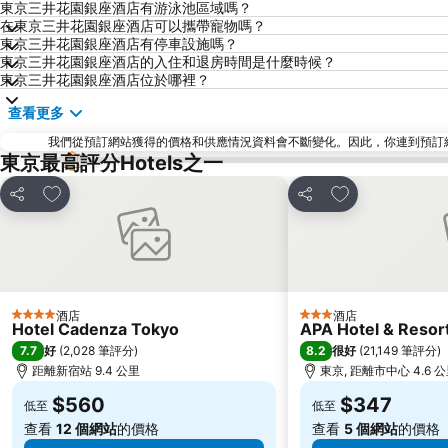
東京三井花園銀座酒店有游泳池區域嗎？
在東京三井花園銀座酒店可以攜帶寵物嗎？
東京三井花園銀座酒店有停車設施嗎？
東京三井花園銀座酒店的入住和退房時間是什麼時候？
東京三井花園銀座酒店位於哪裡？
查看更多
我們從預訂網站獲得的價格和供應情況資料會不斷變化。因此，你連到預訂網站後
東京最高評分Hotels之一
放到收藏夾
放到收藏夾
分享
分享
酒店
酒店
4 星級
3 星級
Hotel Cadenza Tokyo
APA Hotel & Reso
7.7
8.2
好
(
2,028 筆評分
)
很好
(
21,149 筆評分
)
距離新宿站 9.4 公里
東京, 距離市中心 4.6 
$560
$347
低至
低至
查看
12 個網站
的價格
查看
5 個網站
的價格