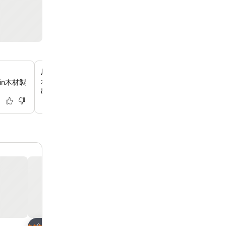
廚師現場烹飪早餐自助餐
in木材製
在RISTORANTE E’VOLTA -il cielo- 餐廳享用豐盛的
出爐的法式薄餅、可麗餅、烤肉和純素選擇，為你的一天注
放到收藏夾
放到收藏夾
酒店
酒店