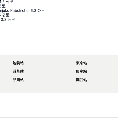
4.5
公里
公里
injuku Kabukicho
:
6.3
公里
5
公里
13.3
公里
展開地圖
池袋站
東京站
淺草站
銀座站
品川站
澀谷站