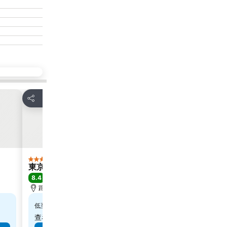
放到收藏夾
放到收藏
分享
分享
酒店
酒店
3 星級
3 星級
東京樂天都市錦酒店
Business Hot
8.4
7.6
很好
(
5,700 筆評分
)
好
(
1,392 
距離秋葉原站 3.7 公里
距離秋葉原站 8.
$568
$313
低至
低至
查看
10 個網站
的價格
查看
12 個網