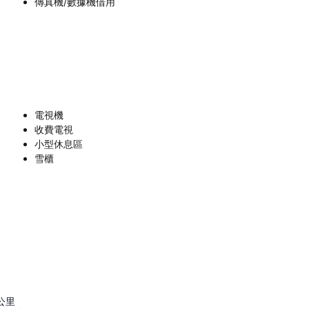
傳真機/數據機借用
電視機
收費電視
小型休息區
雪櫃
公里