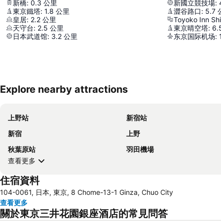
新橋
:
0.3
公里
新國立競技場
:
東京鐵塔
:
1.8
公里
澀谷路口
:
5.7
皇居
:
2.2
公里
Toyoko Inn Sh
天守台
:
2.5
公里
東京晴空塔
:
6.
日本武道馆
:
3.2
公里
东京国际机场
:
Explore nearby attractions
上野站
新宿站
新宿
上野
秋葉原站
羽田機場
查看更多
住宿資料
104-0061, 日本, 東京, 8 Chome-13-1 Ginza, Chuo City
查看更多
關於東京三井花園銀座酒店的常見問答