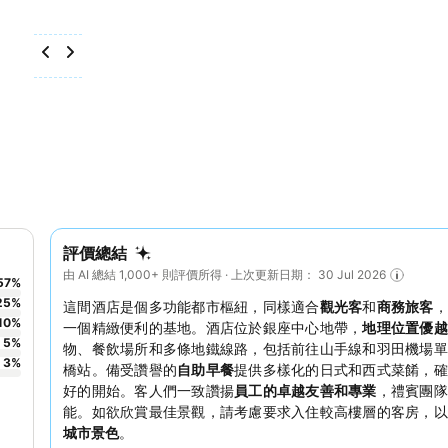
評價總結
由 AI 總結 1,000+ 則評價所得 · 上次更新日期： 30 Jul 2026
57
%
25
%
這間酒店是個多功能都市樞紐，同樣適合
觀光客
和
商務旅客
，
10
%
一個精緻便利的基地。酒店位於銀座中心地帶，
地理位置優越
5
%
物、餐飲場所和多條地鐵線路，包括前往山手線和羽田機場單
3
%
橋站。備受讚譽的
自助早餐
提供多樣化的日式和西式菜餚，確
好的開始。客人們一致讚揚
員工的卓越友善和專業
，禮賓團隊
能。如欲欣賞最佳景觀，請考慮要求入住較高樓層的客房，以
城市景色
。