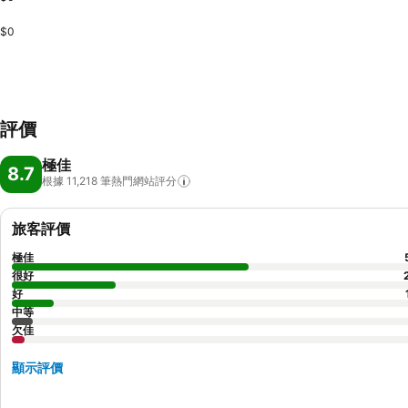
$0
評價
極佳
8.7
根據 11,218
筆熱門網站評分
旅客評價
極佳
很好
好
中等
欠佳
顯示評價