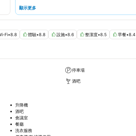
顯示更多
i-Fi
•
8.8
體驗
•
8.8
設施
•
8.6
整潔度
•
8.5
早餐
•
8.4
停車場
酒吧
升降機
酒吧
會議室
餐廳
洗衣服務