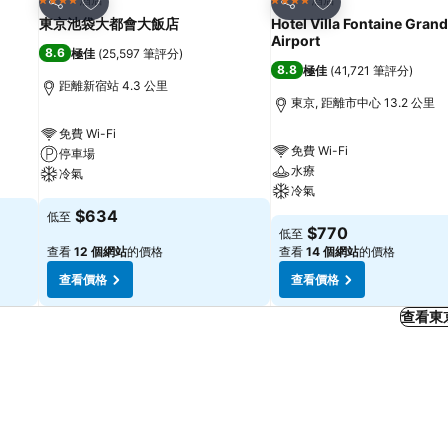
4 星級
4 星級
分享
分享
東京池袋大都會大飯店
Hotel Villa Fontaine Gran
Airport
8.6
極佳
(
25,597 筆評分
)
8.8
極佳
(
41,721 筆評分
)
距離新宿站 4.3 公里
東京, 距離市中心 13.2 公里
免費 Wi-Fi
免費 Wi-Fi
停車場
水療
冷氣
冷氣
$634
低至
$770
低至
查看
12 個網站
的價格
查看
14 個網站
的價格
查看價格
查看價格
查看東