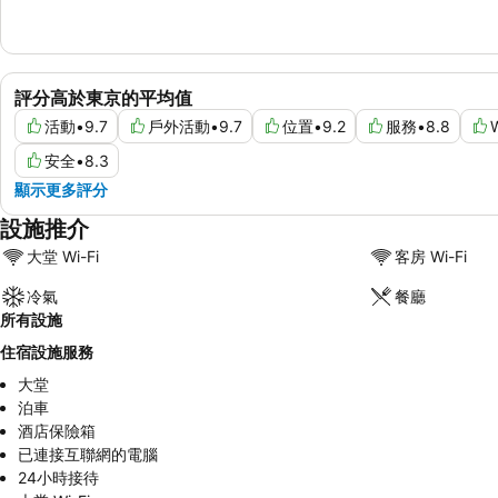
評分高於東京的平均值
活動
•
9.7
戶外活動
•
9.7
位置
•
9.2
服務
•
8.8
W
安全
•
8.3
顯示更多評分
設施推介
大堂 Wi-Fi
客房 Wi-Fi
冷氣
餐廳
所有設施
住宿設施服務
大堂
泊車
酒店保險箱
已連接互聯網的電腦
24小時接待