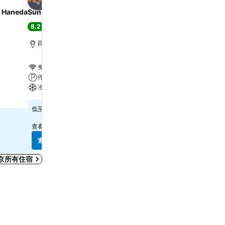
4 星級
4 星級
分享
分享
d Haneda
Sunshine City Prince Hotel
東京新宿華盛頓酒店
8.2
7.6
很好
(
16,407 筆評分
)
好
(
33,498 筆評分
)
距離新宿站 5.3 公里
距離新宿站 0.7 公里
免費 Wi-Fi
免費 Wi-Fi
停車場
停車場
冷氣
冷氣
$505
$590
低至
低至
查看
14 個網站
的價格
查看
9 個網站
的價格
查看價格
查看價格
京所有住宿