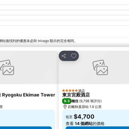
找到的優惠未必與 trivago 顯示的完全相同。
放到收藏夾
分享
酒店
5 星級
rt Ryogoku Ekimae Tower
東京宮殿酒店
9.3
極佳
(
9,798 筆評分
)
公里
距離秋葉原站 1.9 公里
$4,700
低至
查看
14 個網站
的價格