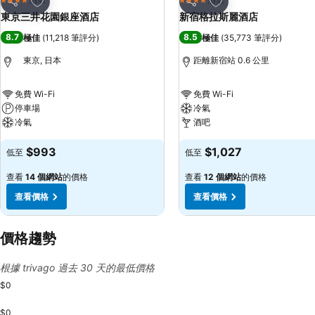
4 星級
4 星級
分享
分享
東京三井花園銀座酒店
新宿格拉斯麗酒店
8.7
8.5
極佳
(
11,218 筆評分
)
極佳
(
35,773 筆評分
)
東京, 日本
距離新宿站 0.6 公里
免費 Wi-Fi
免費 Wi-Fi
停車場
冷氣
冷氣
酒吧
$993
$1,027
低至
低至
查看
14 個網站
的價格
查看
12 個網站
的價格
查看價格
查看價格
價格趨勢
根據 trivago 過去 30 天的最低價格
$0
$0