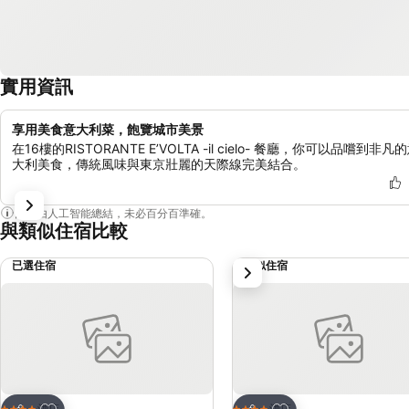
實用資訊
享用美食意大利菜，飽覽城市美景
在16樓的RISTORANTE E’VOLTA -il cielo- 餐廳，你可以品嚐到非凡
大利美食，傳統風味與東京壯麗的天際線完美結合。
內容由人工智能總結，未必百分百準確。
與類似住宿比較
已選住宿
類似住宿
下一步
放到收藏夾
放到收藏夾
酒店
酒店