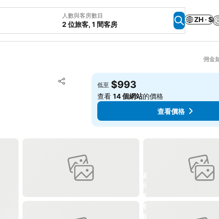
人數與客房數目
ZH · $
2 位旅客, 1 間客房
佣金
放到收藏夾
$993
低至
分享
查看
14 個網站
的價格
查看價格