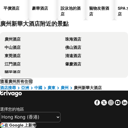
平價酒店
豪華酒店
設泳池的酒
寵物友善酒
SPA
店
店
店
廣州新華大酒店附近的景點
廣州酒店
珠海酒店
中山酒店
佛山酒店
東莞酒店
清遠酒店
江門酒店
肇慶酒店
開平酒店
查看廣州所有住宿
酒店搜尋
亞洲
中國
廣東
廣州
廣州新華大酒店
Facebook
Twitter
Insta
Yo
選擇您的地區
在 Google 上新增