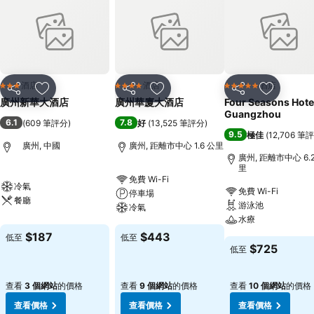
酒店
酒店
酒店
3 星級
4 星級
5 星級
分享
放到收藏夾
分享
放到收藏夾
分享
放到收藏
廣州新華大酒店
廣州華廈大酒店
Four Seasons Hote
Guangzhou
6.1
7.8
(
609 筆評分
)
好
(
13,525 筆評分
)
9.5
極佳
(
12,706 筆
廣州, 中國
廣州, 距離市中心 1.6 公里
廣州, 距離市中心 6.
里
免費 Wi-Fi
冷氣
免費 Wi-Fi
停車場
餐廳
游泳池
冷氣
水療
$187
$443
低至
低至
$725
低至
查看
3 個網站
的價格
查看
9 個網站
的價格
查看
10 個網站
的價格
查看價格
查看價格
查看價格