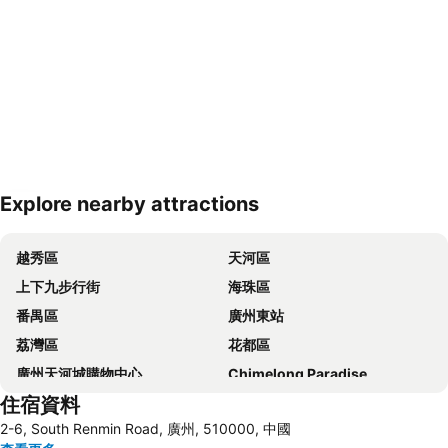
Explore nearby attractions
展開地圖
越秀區
天河區
上下九步行街
海珠區
番禺區
廣州東站
荔灣區
花都區
廣州天河城購物中心
Chimelong Paradise
住宿資料
白雲區
廣州站
2-6, South Renmin Road, 廣州, 510000, 中國
廣州白雲國際機場
Guangzhou South Railway Station