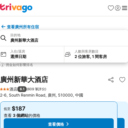
收藏夾
登入
選
查看廣州所有住宿
目的地
廣州新華大酒店
入住/退房
人數與客房數目
選擇日期
2 位旅客, 1 間客房
佣金如何影響排名
廣州新華大酒店
分享
放
酒店
6.1
(
609 筆評分
)
3 星級
2-6, South Renmin Road, 廣州, 510000, 中國
$187
$187
低至
低至
查看
3 個網站
的價格
查看
3 個網站
的價格
查看價格
查看價格