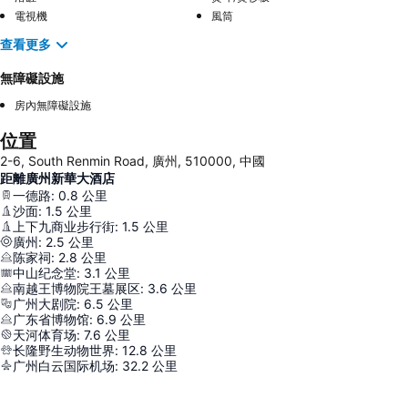
電視機
風筒
查看更多
無障礙設施
房內無障礙設施
位置
2-6, South Renmin Road, 廣州, 510000, 中國
距離廣州新華大酒店
一德路
:
0.8
公里
沙面
:
1.5
公里
上下九商业步行街
:
1.5
公里
廣州
:
2.5
公里
陈家祠
:
2.8
公里
中山纪念堂
:
3.1
公里
南越王博物院王墓展区
:
3.6
公里
广州大剧院
:
6.5
公里
广东省博物馆
:
6.9
公里
天河体育场
:
7.6
公里
长隆野生动物世界
:
12.8
公里
广州白云国际机场
:
32.2
公里