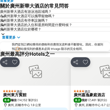
查看更多
沙面島
廣州電視台天文及觀光塔
關於廣州新華大酒店的常見問答
太古匯
廣東奧林匹克體育中心
廣州新華大酒店有游泳池區域嗎？
在廣州新華大酒店可以攜帶寵物嗎？
Pazhou International conference and exhibition center
廣州大劇院
廣州新華大酒店有停車設施嗎？
三水區
Haizhu District
廣州新華大酒店的入住和退房時間是什麼時候？
廣州新華大酒店位於哪裡？
黃浦區
Tianhe Sports Center
查看更多
Nanhai District
Guangzhou west Railway Station
我們從預訂網站獲得的價格和供應情況資料會不斷變化。因此，你連到
Grandview Mall
中信廣場
預訂網站後找到的優惠未必與 trivago 顯示的完全相同。
Sun-Yat-Sen Memorial Hall
Yuexiu Park
廣州最高評分Hotels之一
分享
放到收藏夾
分享
放到收藏夾
酒店
酒店
5 星級
4 星級
廣州東方賓館
廣州嘉逸豪庭酒店
8.6
8.2
極佳
(
14,152 筆評分
)
很好
(
7,461 筆評分
)
廣州, 距離市中心 1.9 公里
廣州, 距離市中心 6.7 