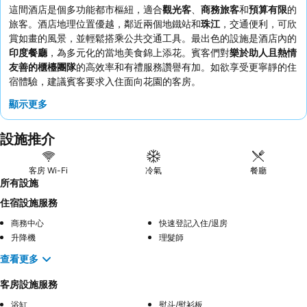
這間酒店是個多功能都市樞紐，適合
觀光客
、
商務旅客
和
預算有限
的
旅客。酒店地理位置優越，鄰近兩個地鐵站和
珠江
，交通便利，可欣
賞如畫的風景，並輕鬆搭乘公共交通工具。最出色的設施是酒店內的
印度餐廳
，為多元化的當地美食錦上添花。賓客們對
樂於助人且熱情
友善的櫃檯團隊
的高效率和有禮服務讚譽有加。如欲享受更寧靜的住
宿體驗，建議賓客要求入住面向花園的客房。
顯示更多
設施推介
客房 Wi-Fi
冷氣
餐廳
所有設施
住宿設施服務
商務中心
快速登記入住/退房
升降機
理髮師
查看更多
客房設施服務
浴缸
熨斗/熨衫板