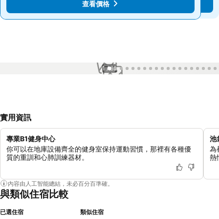
查看價格
查看價格
1 / 62
實用資訊
專業B1健身中心
池
你可以在地庫設備齊全的健身室保持運動習慣，那裡有各種優
為
質的重訓和心肺訓練器材。
熱
內容由人工智能總結，未必百分百準確。
與類似住宿比較
已選住宿
類似住宿