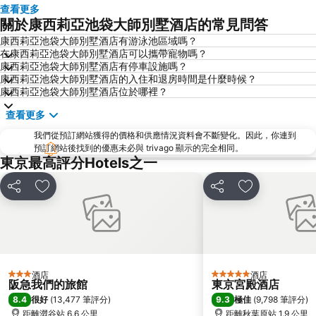
東京迪士尼
新橋站
查看更多
關於康西莉亞池袋大師別墅酒店的常見問答
日本橋站
Shibuya
康西莉亞池袋大師別墅酒店有游泳池區域嗎？
Haneda Airport International Terminal Station
淺草寺
在康西莉亞池袋大師別墅酒店可以攜帶寵物嗎？
赤坂站
東京巨蛋城
康西莉亞池袋大師別墅酒店有停車設施嗎？
康西莉亞池袋大師別墅酒店的入住和退房時間是什麼時候？
六本木車站
原宿站
康西莉亞池袋大師別墅酒店位於哪裡？
羽田機場 東京國際機場
幕張展覽館
查看更多
築地魚市場
御台場 (台場)
我們從預訂網站獲得的價格和供應情況資料會不斷變化。因此，你連到
Kawasaki Station
東京迪士尼海洋
預訂網站後找到的優惠未必與 trivago 顯示的完全相同。
東京最高評分Hotels之一
太陽城
Nippori Station
Tachikawa Station
Gotanda Station
分享
放到收藏夾
分享
放到收藏夾
赤羽站
Omiya Station
Ginza Metro Station
Ikebukuro Metro Station
東京晴空塔
惠比壽站
水道橋站
Shinjuku-gyoemmae Metro Station
酒店
酒店
3 星級
5 星級
阪急我們的旅館
東京宮殿酒店
Shinagawa
Hamamatsucho station
8.4
9.3
很好
(
13,477 筆評分
)
極佳
(
9,798 筆評分
)
Ofuna Station
Nishi-Kasai Metro Station
距離澀谷站 6.6 公里
距離秋葉原站 1.9 公里