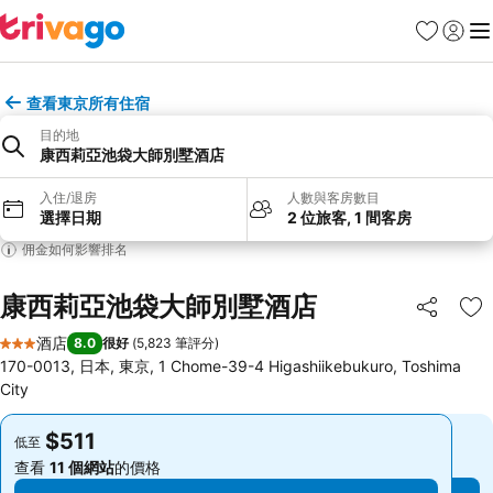
收藏夾
登入
選
查看東京所有住宿
目的地
康西莉亞池袋大師別墅酒店
入住/退房
人數與客房數目
選擇日期
2 位旅客, 1 間客房
佣金如何影響排名
康西莉亞池袋大師別墅酒店
分享
放
酒店
8.0
很好
(
5,823 筆評分
)
3 星級
170-0013, 日本, 東京, 1 Chome-39-4 Higashiikebukuro, Toshima
City
$511
$511
低至
低至
查看
11 個網站
的價格
查看
11 個網站
的價格