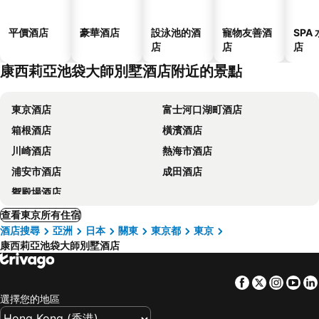
平價酒店
豪華酒店
設泳池的酒
寵物友善酒
SPA
店
店
店
康西莉亞池袋大師別墅酒店附近的景點
東京酒店
富士河口湖町酒店
箱根酒店
橫濱酒店
川崎酒店
熱海市酒店
浦安市酒店
成田酒店
禦殿場酒店
查看東京所有住宿
酒店搜尋
亞洲
日本
關東
東京都
東京
康西莉亞池袋大師別墅酒店
Facebook
Twitter
Insta
Yo
選擇您的地區