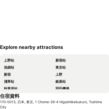
Explore nearby attractions
展開地圖
上野站
新宿站
池袋站
東京站
新宿
上野
淺草站
銀座站
秋葉原站
羽田機場
住宿資料
品川站
澀谷站
170-0013, 日本, 東京, 1 Chome-39-4 Higashiikebukuro, Toshima
錦系釘站
橫濱車站
City