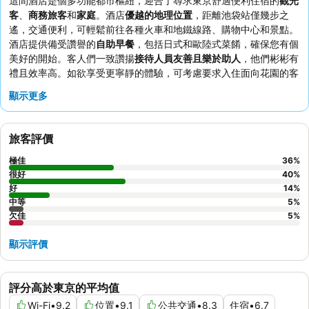
這間酒店是個多功能都市樞紐，迎合了尋求東京舒適便利住宿的
觀光
客
、
商務旅客
和
家庭
。酒店
優越的地理位置
，距離池袋站僅幾步之
遙，交通便利，可輕鬆前往各種火車和地鐵線路、購物中心和景點。
酒店提供備受讚譽的
自助早餐
，包括日式和歐陸式菜餚，確保您有個
美好的開始。客人們一致讚揚
接待人員友善且樂於助人
，他們彬彬有
禮且效率高。如欲享受更寧靜的體驗，可考慮要求入住面向花園的客
房。
顯示更多
旅客評價
極佳
36
%
很好
40
%
好
14
%
中等
5
%
欠佳
5
%
顯示評價
評分高於東京的平均值
Wi-Fi
•
9.2
位置
•
9.1
公共交通
•
8.3
住宿
•
6.7