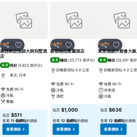
酒店
酒店
酒店
3 星級
4 星級
4 星級
分享
放到收藏夾
分享
放到收藏夾
分享
放到收藏
康西莉亞池袋大師別墅酒
新宿格拉斯麗酒店
東京池袋大都會大飯
店
8.5
8.6
極佳
(
35,773 筆評分
)
極佳
(
25,597 筆
8.0
很好
(
5,823 筆評分
)
距離新宿站 0.6 公里
距離新宿站 4.3 公
東京, 日本
免費 Wi-Fi
免費 Wi-Fi
免費 Wi-Fi
冷氣
停車場
冷氣
酒吧
冷氣
餐廳
查看價格
查看價格
$1,000
$636
低至
低至
查看價格
$511
低至
查看
11 個網站
的價格
查看
12 個網站
的價格
查看
12 個網站
的價格
查看價格
查看價格
查看價格