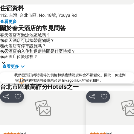
住宿資料
桃園高鐵站
松山區
112, 台灣, 台北市區, No. 18號, Youya Rd
新北投
烏來溫泉
查看更多
陽明山
捷運中山站
關於春天酒店的常見問答
捷運忠孝敦化站
大安森林公園
春天酒店有游泳池區域嗎？
在春天酒店可以攜帶寵物嗎？
捷運忠孝復興站
內湖區
春天酒店有停車設施嗎？
士林夜市
中正紀念堂
春天酒店的入住和退房時間是什麼時候？
春天酒店位於哪裡？
礁溪車站
桃園火車站
查看更多
九份
宜蘭礁溪溫泉公園
我們從預訂網站獲得的價格和供應情況資料會不斷變化。因此，你連到
台北市政府
台北世貿中心
預訂網站後找到的優惠未必與 trivago 顯示的完全相同。
台北東區
饒河街觀光夜市
台北市區最高評分Hotels之一
南港站覽館
萬華區
分享
放到收藏夾
分享
放到收藏夾
士林區
新北投
捷運忠孝新生站
台北市立動物園
台北國父紀念館
捷運善導寺站
淡水老街
淡水捷運站