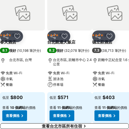
度假村
酒店
酒店
4 星級
4 星級
4 星級
分享
放到收藏夾
分享
放到收藏夾
分享
放到收藏
春天酒店
台北凱達大飯店
德立莊酒店
8.1
8.2
7.3
很好
(
10,198 筆評分
)
很好
(
32,078 筆評分
)
(
38,713 筆評分
)
台北市區, 台灣
台北市區, 距離市中心 2.4
距離中正紀念堂 1.6
公里
免費 Wi-Fi
免費 Wi-Fi
免費 Wi-Fi
冷氣
游泳池
冷氣
餐廳
停車場
餐廳
查看價格
查看價格
查看價格
$800
$571
$403
低至
低至
低至
查看
10 個網站
的價格
查看
11 個網站
的價格
查看
11 個網站
的價格
查看價格
查看價格
查看價格
查看台北市區所有住宿