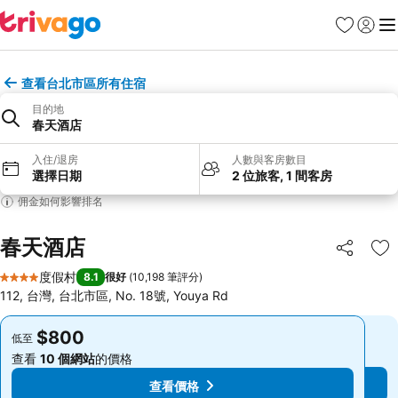
收藏夾
登入
選
查看台北市區所有住宿
目的地
春天酒店
入住/退房
人數與客房數目
選擇日期
2 位旅客, 1 間客房
佣金如何影響排名
春天酒店
分享
放
度假村
8.1
很好
(
10,198 筆評分
)
4 星級
112, 台灣, 台北市區, No. 18號, Youya Rd
$800
$800
低至
低至
查看
10 個網站
的價格
查看
10 個網站
的價格
查看價格
查看價格