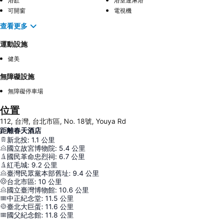
浴缸
浴室連淋浴
可開窗
電視機
查看更多
運動設施
健美
無障礙設施
無障礙停車場
位置
112, 台灣, 台北市區, No. 18號, Youya Rd
距離春天酒店
新北投
:
1.1
公里
國立故宮博物院
:
5.4
公里
國民革命忠烈祠
:
6.7
公里
紅毛城
:
9.2
公里
臺灣民眾黨本部舊址
:
9.4
公里
台北市區
:
10
公里
國立臺灣博物館
:
10.6
公里
中正紀念堂
:
11.5
公里
臺北大巨蛋
:
11.6
公里
國父紀念館
:
11.8
公里