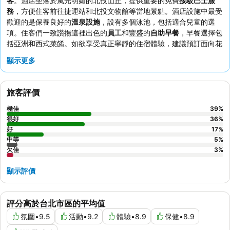
客
。酒店坐落於風光明媚的北投山丘，提供重要的免費
接駁巴士服
務
，方便住客前往捷運站和北投文物館等當地景點。酒店設施中最受
歡迎的是保養良好的
溫泉設施
，設有多個泳池，包括適合兒童的選
項。住客們一致讚揚這裡出色的
員工
和豐盛的
自助早餐
，早餐選擇包
括亞洲和西式菜餚。如欲享受真正寧靜的住宿體驗，建議預訂面向花
園的客房，享受更安靜的住宿。
顯示更多
旅客評價
極佳
39
%
很好
36
%
好
17
%
中等
5
%
欠佳
3
%
顯示評價
評分高於台北市區的平均值
氛圍
•
9.5
活動
•
9.2
體驗
•
8.9
保健
•
8.9