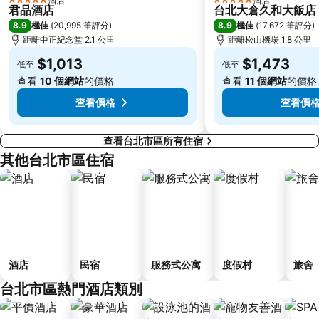
酒店
酒店
5 星級
5 星級
基隆廟口夜市
捷運民權西路站
君品酒店
台北大倉久和大飯店
8.9
8.9
極佳
(
20,995 筆評分
)
極佳
(
17,672 筆評分
)
行天宮
頂溪捷運站
距離中正紀念堂 2.1 公里
距離松山機場 1.8 公里
永康街
中壢車站
$1,013
$1,473
低至
低至
大直美麗華
台北橋捷運站
查看
10 個網站
的價格
查看
11 個網站
的價格
捷運圓山站
松山機場
查看價格
查看價
查看台北市區所有住宿
其他台北市區住宿
酒店
民宿
服務式公寓
度假村
旅舍
台北市區熱門酒店類別