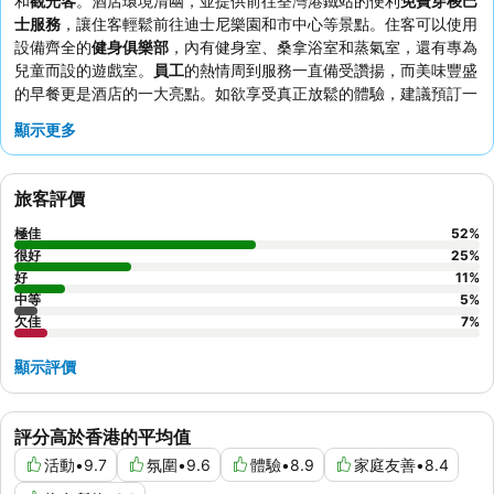
和
觀光客
。酒店環境清幽，並提供前往荃灣港鐵站的便利
免費穿梭巴
士服務
，讓住客輕鬆前往迪士尼樂園和市中心等景點。住客可以使用
設備齊全的
健身俱樂部
，內有健身室、桑拿浴室和蒸氣室，還有專為
兒童而設的遊戲室。
員工
的熱情周到服務一直備受讚揚，而美味豐盛
的早餐更是酒店的一大亮點。如欲享受真正放鬆的體驗，建議預訂一
間可飽覽
迷人海景
的客房。
顯示更多
旅客評價
極佳
52
%
很好
25
%
好
11
%
中等
5
%
欠佳
7
%
顯示評價
評分高於香港的平均值
活動
•
9.7
氛圍
•
9.6
體驗
•
8.9
家庭友善
•
8.4