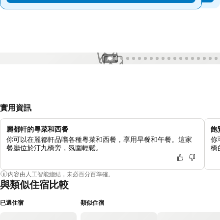
1 / 34
實用資訊
麗都軒的粵菜和西餐
飽
你可以在麗都軒品嚐各種粵菜和西餐，享用早餐和午餐。這家
你
餐廳位於汀九橋旁，氛圍輕鬆。
橋
內容由人工智能總結，未必百分百準確。
與類似住宿比較
已選住宿
類似住宿