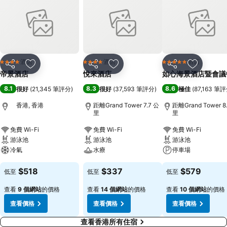
酒店
酒店
酒店
4 星級
4 星級
5 星級
分享
放到收藏夾
分享
放到收藏夾
分享
放到收藏
帝景酒店
悅來酒店
如心海景酒店暨會議
8.1
8.3
8.6
很好
(
21,345 筆評分
)
很好
(
37,593 筆評分
)
極佳
(
87,163 筆
香港, 香港
距離Grand Tower 7.7 公
距離Grand Tower 8
里
里
免費 Wi-Fi
免費 Wi-Fi
免費 Wi-Fi
游泳池
游泳池
游泳池
冷氣
水療
停車場
$518
$337
$579
低至
低至
低至
查看
9 個網站
的價格
查看
14 個網站
的價格
查看
10 個網站
的價格
查看價格
查看價格
查看價格
查看香港所有住宿