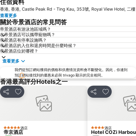
住宿資料
Mong Kok Metro Station
香港國際機場
香港, 香港, Castle Peak Rd - Ting Kau, 353號, Royal View Hotel, 二樓
南山區
東涌
查看更多
元朗
紅磡
關於帝景酒店的常見問答
天水圍
Wan Chai Metro Station
帝景酒店有游泳池區域嗎？
在帝景酒店可以攜帶寵物嗎？
海洋公園
深水埗區
帝景酒店有停車設施嗎？
黃金海岸
香港迪士尼樂園
帝景酒店的入住和退房時間是什麼時候？
帝景酒店位於哪裡？
新界
羅湖口岸
查看更多
羅湖
東門步行街
我們從預訂網站獲得的價格和供應情況資料會不斷變化。因此，你連到
North Point Metro Station
中環
預訂網站後找到的優惠未必與 trivago 顯示的完全相同。
Cheung Chau
羅湖口岸
香港最高評分Hotels之一
Sheung Wan Metro Station
Tsing Yi Metro Station
分享
放到收藏夾
分享
放到收藏夾
寶安區
深圳寶安國際機場
九龍城
朗豪坊
Causeway Bay Metro Station
世界之窗
東九龍
龍崗區
酒店
酒店
5 星級
4 星級
帝京酒店
Hotel COZi Harbou
深圳站
深圳野生動物園