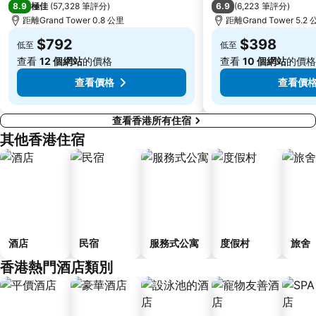
8.9
6.9
極佳
(
57,328 筆評分
)
(
6,223 筆評分
)
大梅沙海濱公園
皇崗口岸
距離Grand Tower 0.8 公里
距離Grand Tower 5.2
鹽田區
長洲
$792
$398
低至
低至
Lamma Island
香港屯門
查看
12 個網站
的價格
查看
10 個網站
的價格
Tin Hau Metro Station
九龍塘
查看價格
查看價
查看香港所有住宿
其他香港住宿
酒店
民宿
服務式公寓
度假村
旅舍
香港熱門酒店類別