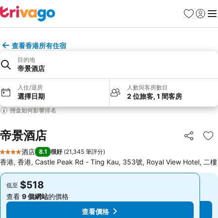
收藏夾
登入
選
查看香港所有住宿
目的地
帝景酒店
入住/退房
人數與客房數目
選擇日期
2 位旅客, 1 間客房
佣金如何影響排名
帝景酒店
分享
放
酒店
8.1
很好
(
21,345 筆評分
)
4 星級
香港, 香港, Castle Peak Rd - Ting Kau, 353號, Royal View Hotel, 二樓
$518
$518
低至
低至
查看
9 個網站
的價格
查看
9 個網站
的價格
查看價格
查看價格