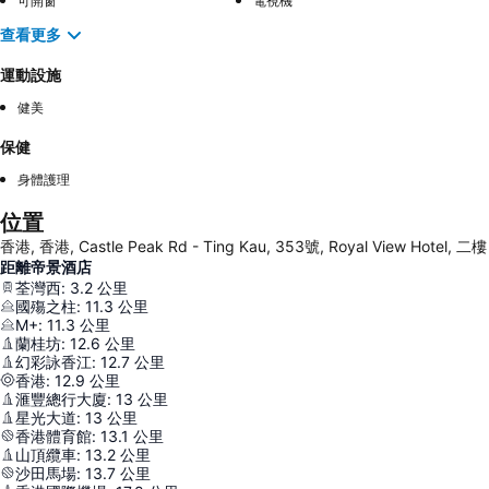
可開窗
電視機
查看更多
運動設施
健美
保健
身體護理
位置
香港, 香港, Castle Peak Rd - Ting Kau, 353號, Royal View Hotel, 二樓
距離帝景酒店
荃灣西
:
3.2
公里
國殤之柱
:
11.3
公里
M+
:
11.3
公里
蘭桂坊
:
12.6
公里
幻彩詠香江
:
12.7
公里
香港
:
12.9
公里
滙豐總行大廈
:
13
公里
星光大道
:
13
公里
香港體育館
:
13.1
公里
山頂纜車
:
13.2
公里
沙田馬場
:
13.7
公里