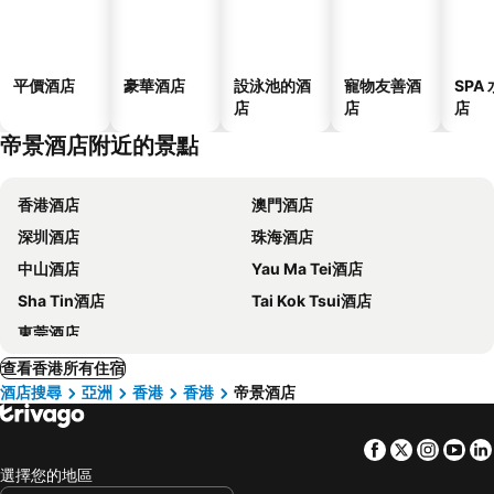
平價酒店
豪華酒店
設泳池的酒
寵物友善酒
SPA
店
店
店
帝景酒店附近的景點
香港酒店
澳門酒店
深圳酒店
珠海酒店
中山酒店
Yau Ma Tei酒店
Sha Tin酒店
Tai Kok Tsui酒店
東莞酒店
查看香港所有住宿
酒店搜尋
亞洲
香港
香港
帝景酒店
Facebook
Twitter
Insta
Yo
選擇您的地區