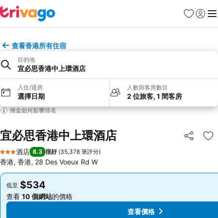
收藏夾
登入
選
查看香港所有住宿
目的地
宜必思香港中上環酒店
入住/退房
人數與客房數目
選擇日期
2 位旅客, 1 間客房
佣金如何影響排名
宜必思香港中上環酒店
分享
放
酒店
8.3
很好
(
35,378 筆評分
)
3 星級
香港, 香港, 28 Des Voeux Rd W
$534
$534
低至
低至
查看
10 個網站
的價格
查看
10 個網站
的價格
查看價格
查看價格