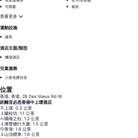
浴室連淋浴
熨斗/熨衫板
可開窗
風筒
查看更多
運動設施
健美
酒店主題/類型
機場酒店
兒童服務
小童免費住宿
位置
香港, 香港, 28 Des Voeux Rd W
距離宜必思香港中上環酒店
上環
:
0.3
公里
蘭桂坊
:
1.1
公里
國殤之柱
:
1.2
公里
滙豐總行大廈
:
1.5
公里
香港
:
1.6
公里
山頂纜車
:
1.6
公里