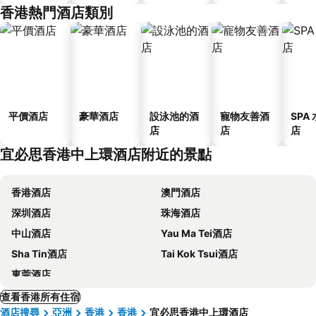
香港熱門酒店類別
平價酒店
豪華酒店
設泳池的酒
寵物友善酒
SPA
店
店
店
宜必思香港中上環酒店附近的景點
香港酒店
澳門酒店
深圳酒店
珠海酒店
中山酒店
Yau Ma Tei酒店
Sha Tin酒店
Tai Kok Tsui酒店
東莞酒店
查看香港所有住宿
酒店搜尋
亞洲
香港
香港
宜必思香港中上環酒店