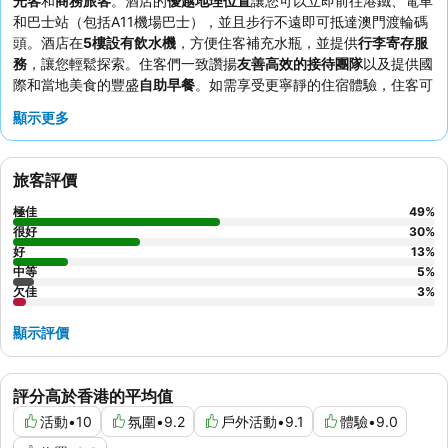
光客
和
商務旅客
。酒店的
優越地理位置
讓您可以立即前往港鐵、電車
和巴士站（包括A11機場巴士），並且步行不遠即可抵達澳門渡輪碼
頭。酒店在
5樓設有飲水機
，方便住客補充水瓶，並提供
行李寄存服
務
，讓您輕鬆探索。住客們一致讚揚
友善高效的接待團隊
以及提供國
際和當地美食的豐盛
自助早餐
。如需享受更寧靜的住宿體驗，住客可
要求入住面向花園的客房。
顯示更多
旅客評價
極佳
49
%
很好
30
%
好
13
%
中等
5
%
欠佳
3
%
顯示評價
評分高於香港的平均值
活動
•
10
氛圍
•
9.2
戶外活動
•
9.1
體驗
•
9.0