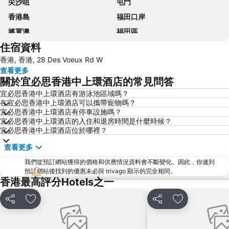
尖沙咀
屯門
香港島
福田口岸
將軍澳
福田區
住宿資料
Mong Kok Metro Station
香港國際機場
香港, 香港, 28 Des Voeux Rd W
南山區
東涌
查看更多
元朗
紅磡
關於宜必思香港中上環酒店的常見問答
天水圍
Wan Chai Metro Station
宜必思香港中上環酒店有游泳池區域嗎？
在宜必思香港中上環酒店可以攜帶寵物嗎？
海洋公園
深水埗區
宜必思香港中上環酒店有停車設施嗎？
黃金海岸
香港迪士尼樂園
宜必思香港中上環酒店的入住和退房時間是什麼時候？
宜必思香港中上環酒店位於哪裡？
新界
羅湖口岸
查看更多
羅湖
東門步行街
我們從預訂網站獲得的價格和供應情況資料會不斷變化。因此，你連到
North Point Metro Station
中環
預訂網站後找到的優惠未必與 trivago 顯示的完全相同。
Cheung Chau
羅湖口岸
香港最高評分Hotels之一
Sheung Wan Metro Station
Tsing Yi Metro Station
分享
放到收藏夾
分享
放到收藏夾
寶安區
九龍城
朗豪坊
Causeway Bay Metro Station