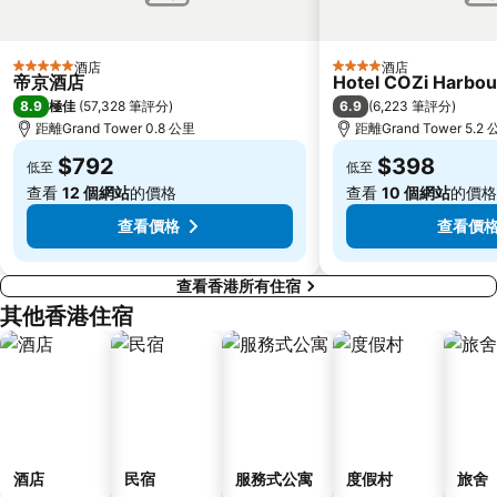
世界之窗
東九龍
龍崗區
深圳站
酒店
酒店
5 星級
4 星級
帝京酒店
Hotel COZi Harbou
深圳野生動物園
大梅沙海濱公園
8.9
6.9
極佳
(
57,328 筆評分
)
(
6,223 筆評分
)
皇崗口岸
鹽田區
距離Grand Tower 0.8 公里
距離Grand Tower 5.2
長洲
Lamma Island
$792
$398
低至
低至
香港屯門
Tin Hau Metro Station
查看
12 個網站
的價格
查看
10 個網站
的價格
九龍塘
金銀島酒店站
查看價格
查看價
查看香港所有住宿
其他香港住宿
酒店
民宿
服務式公寓
度假村
旅舍