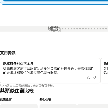
1 / 99
實用資訊
飽覽維多利亞港全景
高
從高樓層客房可以欣賞到維多利亞港的壯麗景色，香港標誌性
客
的天際線和繁忙的海港景色盡收眼底。
氛
內容由人工智能總結，未必百分百準確。
與類似住宿比較
已選住宿
類似住宿