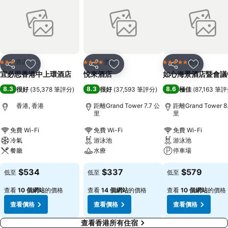
酒店
酒店
酒店
3 星級
4 星級
5 星級
分享
放到收藏夾
分享
放到收藏夾
分享
放到收藏
宜必思香港中上環酒店
悅來酒店
如心海景酒店暨會議
8.3
8.3
8.6
很好
(
35,378 筆評分
)
很好
(
37,593 筆評分
)
極佳
(
87,163 筆
香港, 香港
距離Grand Tower 7.7 公
距離Grand Tower 8
里
里
免費 Wi-Fi
免費 Wi-Fi
免費 Wi-Fi
冷氣
游泳池
游泳池
餐廳
水療
停車場
$534
$337
$579
低至
低至
低至
查看
10 個網站
的價格
查看
14 個網站
的價格
查看
10 個網站
的價格
查看價格
查看價格
查看價格
查看香港所有住宿