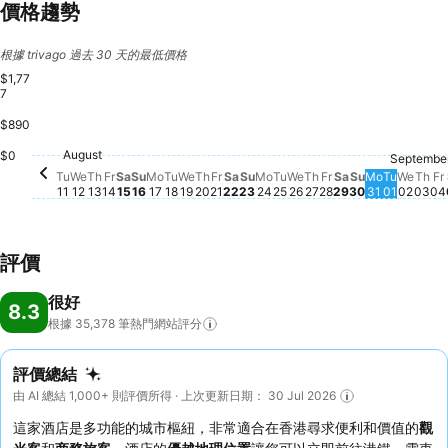
價格趨勢
根據 trivago 過去 30 天的最低價格
$1,77
7
$890
Friday, August 14
$1,340
Saturday, August 15
$1,338
Friday, August 21
$1,325
Saturday, August 22
$1,159
Wednesday, August 12
$1,054
Thursday, August 13
$1,062
F
$
Sunday, August 16
$868
Friday, August 
$867
Saturday, Aug
$867
Thu
$8
August
Tuesday, August 11
$817
$0
Monday, August 17
$781
Thursday, August
$767
Sunday, August 23
$751
Monday, August 24
$736
Tuesday, August 18
$707
Septembe
Sunday, Aug
$683
Wednesday, August 19
$663
Thursday, August 20
$663
Tuesday, August 25
$664
Wednesday, August
$664
Monday, 
$660
Tuesday
$652
Wedn
$653
Tu
We
Th
Fr
Sa
Su
Mo
Tu
We
Th
Fr
Sa
Su
Mo
Tu
We
Th
Fr
Sa
Su
Mo
Tu
We
Th
Fr
11
12
13
14
15
16
17
18
19
20
21
22
23
24
25
26
27
28
29
30
31
01
02
03
04
評價
很好
8.3
根據 35,378
筆熱門網站評分
評價總結
由 AI 總結 1,000+ 則評價所得 · 上次更新日期： 30 Jul 2026
這家酒店是多功能的城市樞紐，非常適合在香港尋求便利和價值的
觀