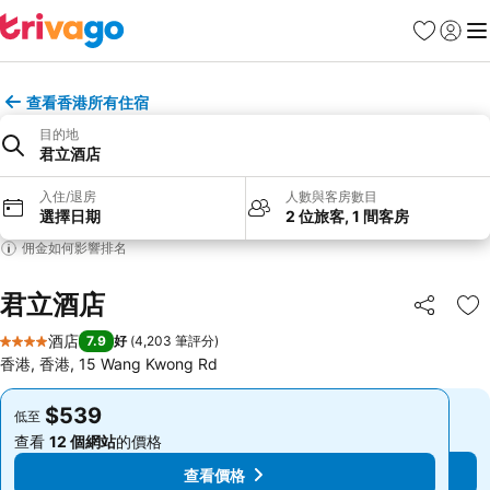
收藏夾
登入
選
查看香港所有住宿
目的地
君立酒店
入住/退房
人數與客房數目
選擇日期
2 位旅客, 1 間客房
佣金如何影響排名
君立酒店
分享
放
酒店
7.9
好
(
4,203 筆評分
)
4 星級
香港, 香港, 15 Wang Kwong Rd
$539
$539
低至
低至
查看
12 個網站
的價格
查看
12 個網站
的價格
查看價格
查看價格