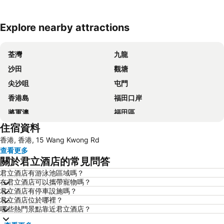
Explore nearby attractions
展開地圖
荃灣
九龍
沙田
觀塘
尖沙咀
屯門
香港島
福田口岸
將軍澳
福田區
住宿資料
Mong Kok Metro Station
香港國際機場
香港, 香港, 15 Wang Kwong Rd
南山區
東涌
查看更多
元朗
紅磡
關於君立酒店的常見問答
天水圍
Wan Chai Metro Station
君立酒店有游泳池區域嗎？
在君立酒店可以攜帶寵物嗎？
海洋公園
深水埗區
君立酒店有停車設施嗎？
黃金海岸
香港迪士尼樂園
君立酒店位於哪裡？
哪些熱門景點靠近君立酒店？
新界
羅湖口岸