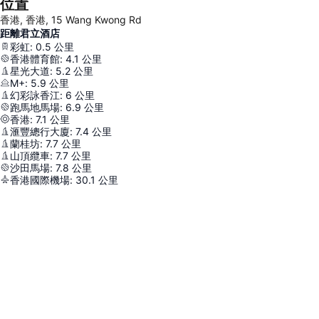
位置
香港, 香港, 15 Wang Kwong Rd
距離君立酒店
彩虹
:
0.5
公里
香港體育館
:
4.1
公里
星光大道
:
5.2
公里
M+
:
5.9
公里
幻彩詠香江
:
6
公里
跑馬地馬場
:
6.9
公里
香港
:
7.1
公里
滙豐總行大廈
:
7.4
公里
蘭桂坊
:
7.7
公里
山頂纜車
:
7.7
公里
沙田馬場
:
7.8
公里
香港國際機場
:
30.1
公里