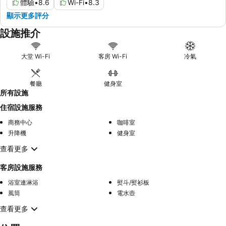
體驗
•
8.6
Wi-Fi
•
8.3
顯示更多評分
設施推介
大堂 Wi-Fi
客房 Wi-Fi
冷氣
餐廳
健身室
所有設施
住宿設施服務
商務中心
咖啡室
升降機
健身室
查看更多
客房設施服務
浴室連淋浴
熨斗/熨衫板
風筒
電水壺
查看更多