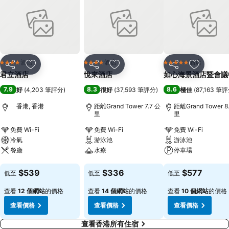
酒店
酒店
酒店
4 星級
4 星級
5 星級
分享
放到收藏夾
分享
放到收藏夾
分享
放到收藏
君立酒店
悅來酒店
如心海景酒店暨會議
7.9
8.3
8.6
好
(
4,203 筆評分
)
很好
(
37,593 筆評分
)
極佳
(
87,163 筆
香港, 香港
距離Grand Tower 7.7 公
距離Grand Tower 8
里
里
免費 Wi-Fi
免費 Wi-Fi
免費 Wi-Fi
冷氣
游泳池
游泳池
餐廳
水療
停車場
查看價格
查看價格
查看價格
$539
$336
$577
低至
低至
低至
查看
12 個網站
的價格
查看
14 個網站
的價格
查看
10 個網站
的價格
查看價格
查看價格
查看價格
查看香港所有住宿