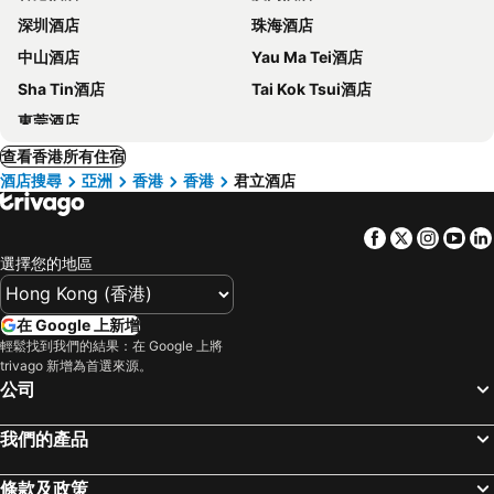
深圳酒店
珠海酒店
中山酒店
Yau Ma Tei酒店
Sha Tin酒店
Tai Kok Tsui酒店
東莞酒店
查看香港所有住宿
酒店搜尋
亞洲
香港
香港
君立酒店
Facebook
Twitter
Insta
Yo
選擇您的地區
在 Google 上新增
輕鬆找到我們的結果：在 Google 上將
trivago 新增為首選來源。
公司
我們的產品
條款及政策