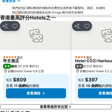
查看更多
羅湖
東門步行街
我們從預訂網站獲得的價格和供應情況資料會不斷變化。因此，你連到
North Point Metro Station
中環
預訂網站後找到的優惠未必與 trivago 顯示的完全相同。
Cheung Chau
羅湖口岸
香港最高評分Hotels之一
Sheung Wan Metro Station
Tsing Yi Metro Station
分享
放到收藏夾
分享
放到收藏夾
寶安區
九龍城
朗豪坊
Causeway Bay Metro Station
世界之窗
東九龍
龍崗區
深圳站
酒店
酒店
5 星級
4 星級
深圳野生動物園
大梅沙海濱公園
帝京酒店
Hotel COZi Harbou
8.9
6.9
極佳
(
57,328 筆評分
)
(
6,223 筆評分
)
皇崗口岸
鹽田區
距離Grand Tower 0.8 公里
距離Grand Tower 5.2
長洲
Lamma Island
$809
$397
低至
低至
香港屯門
Tin Hau Metro Station
查看
11 個網站
的價格
查看
10 個網站
的價格
九龍塘
金銀島酒店站
查看價格
查看價
查看香港所有住宿