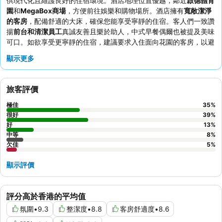
供現代化且維護良好的住宿環境。酒店地理位置優越，鄰近
啟德體育
園
和
MegaBox商場
，方便前往娛樂和購物場所。酒店擁有
寬敞潔淨
的客房
，配備舒適的大床，確保您能享受寧靜的住宿。客人們一致讚
揚
前台和清潔員工
真誠友善且樂於助人，中式早餐偶爾也被提及美味
可口。如欲享受更寧靜的住宿，建議要求入住面向花園的客房，以避
免周圍工業區可能產生的噪音。
顯示更多
旅客評價
極佳
35
%
很好
39
%
好
13
%
中等
8
%
欠佳
5
%
顯示評價
評分高於香港的平均值
氛圍
•
9.3
整潔度
•
8.8
客房舒適度
•
8.6