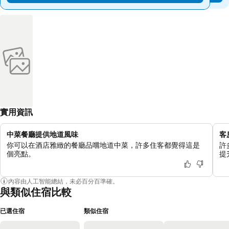
實用資訊
中菜餐廳提供地道風味
客
你可以在酒店雅緻的餐廳品嚐地道中菜，許多住客都覺得這是
許
個亮點。
提
內容由人工智能總結，未必百分百準確。
與類似住宿比較
已選住宿
類似住宿