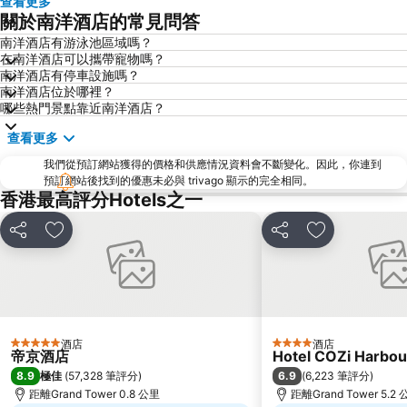
查看更多
元朗
紅磡
關於南洋酒店的常見問答
天水圍
Wan Chai Metro Station
南洋酒店有游泳池區域嗎？
在南洋酒店可以攜帶寵物嗎？
海洋公園
深水埗區
南洋酒店有停車設施嗎？
黃金海岸
香港迪士尼樂園
南洋酒店位於哪裡？
哪些熱門景點靠近南洋酒店？
新界
羅湖口岸
查看更多
羅湖
東門步行街
我們從預訂網站獲得的價格和供應情況資料會不斷變化。因此，你連到
North Point Metro Station
中環
預訂網站後找到的優惠未必與 trivago 顯示的完全相同。
Cheung Chau
羅湖口岸
香港最高評分Hotels之一
Sheung Wan Metro Station
Tsing Yi Metro Station
分享
放到收藏夾
分享
放到收藏夾
寶安區
九龍城
朗豪坊
Causeway Bay Metro Station
世界之窗
東九龍
龍崗區
深圳站
酒店
酒店
5 星級
4 星級
深圳野生動物園
大梅沙海濱公園
帝京酒店
Hotel COZi Harbou
8.9
6.9
極佳
(
57,328 筆評分
)
(
6,223 筆評分
)
皇崗口岸
鹽田區
距離Grand Tower 0.8 公里
距離Grand Tower 5.2
長洲
Lamma Island