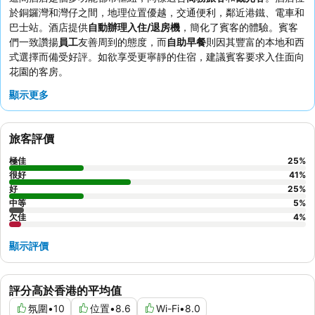
於銅鑼灣和灣仔之間，地理位置優越，交通便利，鄰近港鐵、電車和
巴士站。酒店提供
自動辦理入住/退房機
，簡化了賓客的體驗。賓客
們一致讚揚
員工
友善周到的態度，而
自助早餐
則因其豐富的本地和西
式選擇而備受好評。如欲享受更寧靜的住宿，建議賓客要求入住面向
花園的客房。
顯示更多
旅客評價
極佳
25
%
很好
41
%
好
25
%
中等
5
%
欠佳
4
%
顯示評價
評分高於香港的平均值
氛圍
•
10
位置
•
8.6
Wi-Fi
•
8.0