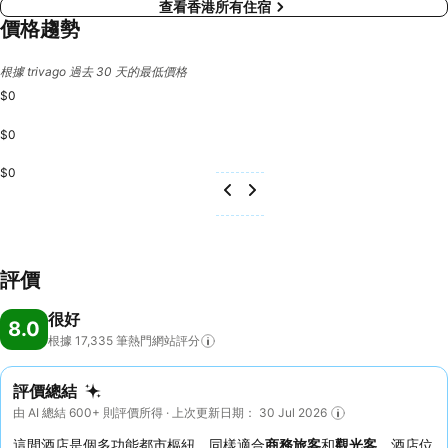
查看香港所有住宿
價格趨勢
根據 trivago 過去 30 天的最低價格
$0
$0
$0
評價
很好
8.0
根據 17,335
筆熱門網站評分
評價總結
由 AI 總結 600+ 則評價所得 · 上次更新日期： 30 Jul 2026
這間酒店是個多功能都市樞紐，同樣適合
商務旅客
和
觀光客
。酒店位