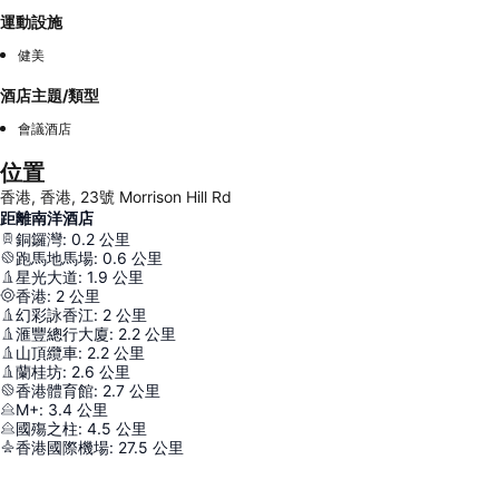
運動設施
健美
酒店主題/類型
會議酒店
位置
香港, 香港, 23號 Morrison Hill Rd
距離南洋酒店
銅鑼灣
:
0.2
公里
跑馬地馬場
:
0.6
公里
星光大道
:
1.9
公里
香港
:
2
公里
幻彩詠香江
:
2
公里
滙豐總行大廈
:
2.2
公里
山頂纜車
:
2.2
公里
蘭桂坊
:
2.6
公里
香港體育館
:
2.7
公里
M+
:
3.4
公里
國殤之柱
:
4.5
公里
香港國際機場
:
27.5
公里