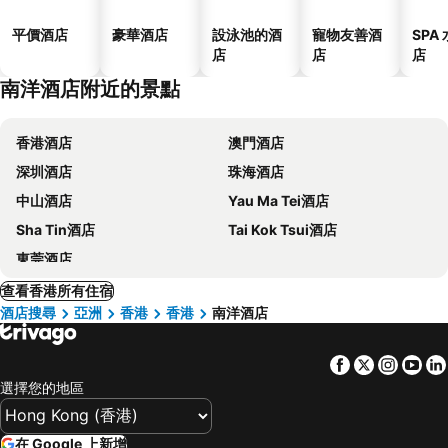
平價酒店
豪華酒店
設泳池的酒
寵物友善酒
SPA
店
店
店
南洋酒店附近的景點
香港酒店
澳門酒店
深圳酒店
珠海酒店
中山酒店
Yau Ma Tei酒店
Sha Tin酒店
Tai Kok Tsui酒店
東莞酒店
查看香港所有住宿
酒店搜尋
亞洲
香港
香港
南洋酒店
Facebook
Twitter
Insta
Yo
選擇您的地區
在 Google 上新增