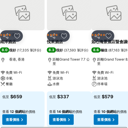
酒店
酒店
酒店
4 星級
4 星級
5 星級
分享
放到收藏夾
分享
放到收藏夾
分享
放到收藏
南洋酒店
悅來酒店
如心海景酒店暨會議
8.0
8.3
8.6
很好
(
17,335 筆評分
)
很好
(
37,593 筆評分
)
極佳
(
87,163 筆
香港, 香港
距離Grand Tower 7.7 公
距離Grand Tower 8
里
里
免費 Wi-Fi
免費 Wi-Fi
免費 Wi-Fi
冷氣
游泳池
游泳池
餐廳
水療
停車場
查看價格
查看價格
查看價格
$659
$337
$579
低至
低至
低至
查看
12 個網站
的價格
查看
14 個網站
的價格
查看
10 個網站
的價格
查看價格
查看價格
查看價格