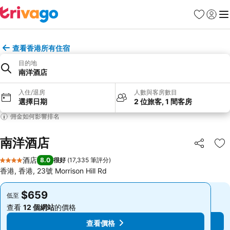
收藏夾
登入
選
查看香港所有住宿
目的地
南洋酒店
入住/退房
人數與客房數目
選擇日期
2 位旅客, 1 間客房
佣金如何影響排名
南洋酒店
分享
放
酒店
8.0
很好
(
17,335 筆評分
)
4 星級
香港, 香港, 23號 Morrison Hill Rd
$659
$659
低至
低至
查看
12 個網站
的價格
查看
12 個網站
的價格
查看價格
查看價格