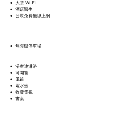
大堂 Wi-Fi
酒店醫生
公眾免費無線上網
無障礙停車場
浴室連淋浴
可開窗
風筒
電水壺
收費電視
書桌