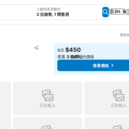
人數與客房數目
ZH · $
2 位旅客, 1 間客房
佣金
放到收藏夾
$450
低至
分享
查看
3 個網站
的價格
查看價格
正在載入
正在載入