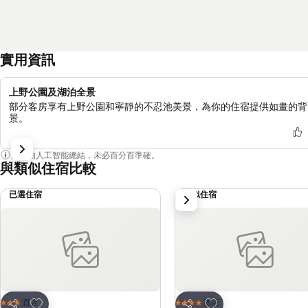
實用資訊
上野公園及湖泊全景
部分客房享有上野公園和寧靜的不忍池美景，為你的住宿提供如畫的背
景。
內容由人工智能總結，未必百分百準確。
與類似住宿比較
已選住宿
類似住宿
下一步
放到收藏夾
放到收藏夾
酒店
酒店
3 星級
4 星級