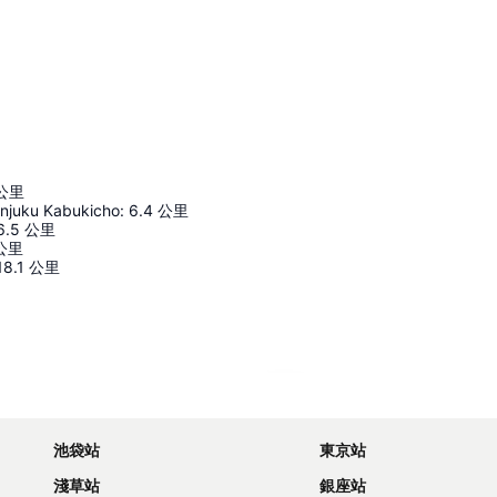
公里
injuku Kabukicho
:
6.4
公里
6.5
公里
公里
18.1
公里
展開地圖
池袋站
東京站
淺草站
銀座站