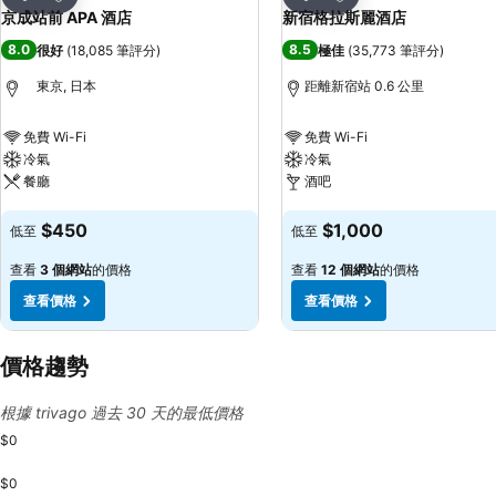
分享
分享
京成站前 APA 酒店
新宿格拉斯麗酒店
8.0
8.5
很好
(
18,085 筆評分
)
極佳
(
35,773 筆評分
)
東京, 日本
距離新宿站 0.6 公里
免費 Wi-Fi
免費 Wi-Fi
冷氣
冷氣
餐廳
酒吧
查看價格
查看價格
$450
$1,000
低至
低至
查看
3 個網站
的價格
查看
12 個網站
的價格
查看價格
查看價格
價格趨勢
根據 trivago 過去 30 天的最低價格
$0
$0