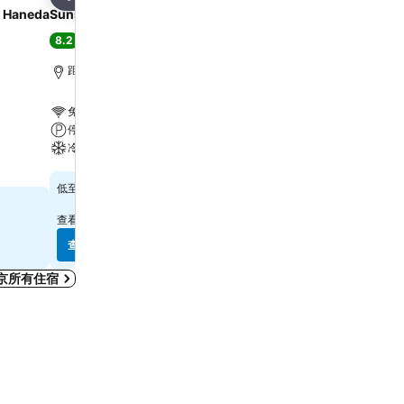
分享
分享
d Haneda
Sunshine City Prince Hotel
東京新宿華盛頓酒店
8.2
7.6
很好
(
16,407 筆評分
)
好
(
33,498 筆評分
)
距離新宿站 5.3 公里
距離新宿站 0.7 公里
免費 Wi-Fi
免費 Wi-Fi
停車場
停車場
冷氣
冷氣
查看價格
查看價格
$506
$592
低至
低至
查看
14 個網站
的價格
查看
9 個網站
的價格
查看價格
查看價格
京所有住宿