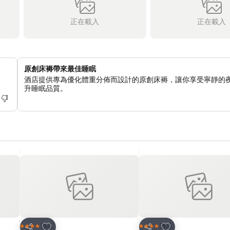
正在載入
正在載入
原創床褥帶來最佳睡眠
酒店提供專為優化體重分佈而設計的原創床褥，讓你享受寧靜的
升睡眠品質。
放到收藏夾
放到收藏夾
酒店
酒店
4 星級
4 星級