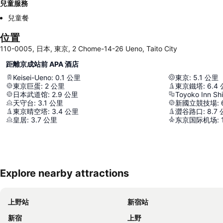
兒童服務
兒童餐
位置
110-0005, 日本, 東京, 2 Chome-14-26 Ueno, Taito City
距離京成站前 APA 酒店
Keisei-Ueno
:
0.1
公里
東京
:
5.1
公里
東京巨蛋
:
2
公里
東京鐵塔
:
6.4
日本武道馆
:
2.9
公里
Toyoko Inn Sh
天守台
:
3.1
公里
新國立競技場
:
東京晴空塔
:
3.4
公里
澀谷路口
:
8.7
皇居
:
3.7
公里
东京国际机场
:
Explore nearby attractions
上野站
新宿站
新宿
上野