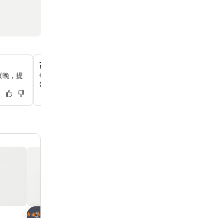
高科技廁所提升衛生
夜晚，提
每間私人浴室都配備高科技廁所，提供先進功能，帶來卓越
舒適感。
放到收藏夾
放到收藏夾
酒店
酒店
4 星級
4 星級