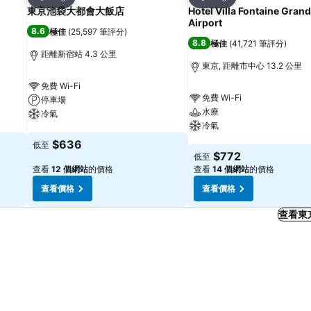
分享
分享
東京池袋大都會大飯店
Hotel Villa Fontaine Gran
Airport
8.6
極佳
(
25,597 筆評分
)
8.8
極佳
(
41,721 筆評分
)
距離新宿站 4.3 公里
東京, 距離市中心 13.2 公里
免費 Wi-Fi
免費 Wi-Fi
停車場
水療
冷氣
冷氣
查看價格
$636
低至
查看價格
$772
低至
查看
12 個網站
的價格
查看
14 個網站
的價格
查看價格
查看價格
查看東