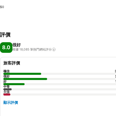
$0
評價
很好
8.0
根據 18,085
筆熱門網站評分
旅客評價
極佳
很好
好
中等
欠佳
顯示評價