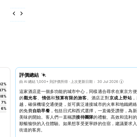
評價總結
由 AI 總結 1,000+ 則評價所得 · 上次更新日期： 30 Jul 2026
32
%
37
%
這家酒店是一個多功能的城市中心，同樣適合尋求在東京方便
18
%
的
觀光客
、
情侶
和
預算有限的旅客
。酒店正對
京成上野站
，
7
%
越，確保機場交通便捷，並可廣泛連接城市的火車和地鐵網絡
6
%
的免費
自助早餐
，包括日式和西式選擇，一直備受讚譽，為新
美味的開始。客人們一直稱讚
接待團隊
的禮貌、高效和流利的
順暢愉快的入住體驗。如果想享受更寧靜的住宿，建議要求入
街道的客房。