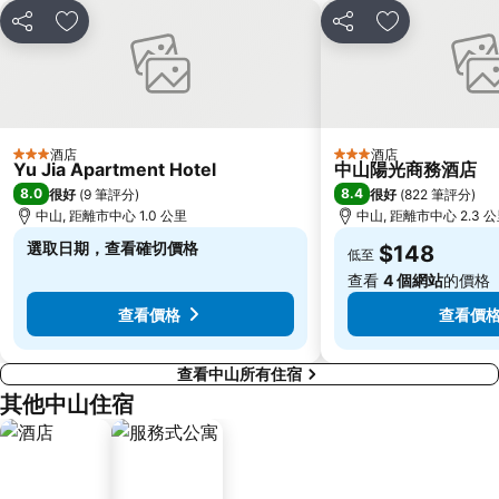
Zhuhai xiangzhou coach station
Tai O
分享
放到收藏夾
分享
放到收藏夾
Chimelong International Ocean Tourist Resort
媽閣廟
Tung Chung Metro Station
圓明新園
主教山聖堂
井岸
總統娛樂場
Asia World Expo Center
酒店
酒店
3 星級
3 星級
Yu Jia Apartment Hotel
中山陽光商務酒店
珠海美人魚雕像
大炮臺
8.0
8.4
很好
(
9 筆評分
)
很好
(
822 筆評分
)
Casino Babylon
Zhuhai Sandie Waterfalls
中山, 距離市中心 1.0 公里
中山, 距離市中心 2.3 
The Third Affiliated Hospital Sun YatSen University
Sun Yat-sen University
選取日期，查看確切價格
$148
低至
International Youth Dance Festival
Flora Gardens
查看
4 個網站
的價格
Song Yusheng Park
Airport Metro Station
查看價格
查看價
查看中山所有住宿
其他中山住宿