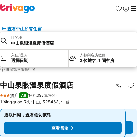
收藏夾
登入
選
查看中山所有住宿
目的地
中山泉眼溫泉度假酒店
入住/退房
人數與客房數目
選擇日期
2 位旅客, 1 間客房
佣金如何影響排名
中山泉眼溫泉度假酒店
分享
放
酒店
7.8
好
(
1,098 筆評分
)
3 星級
1 Xingquan Rd, 中山, 528463, 中國
選取日期，查看確切價格
選取日期，查看確切價格
查看價格
查看價格