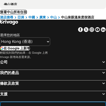
佛山酒店
查看中山所有住宿
酒店搜尋
亞洲
中國
廣東
中山
中山泉眼溫泉度假酒店
Facebook
Twitter
Insta
Yo
選擇您的地區
在 Google 上新增
輕鬆找到我們的結果：在 Google 上將
trivago 新增為首選來源。
公司
我們的產品
條款及政策
支援