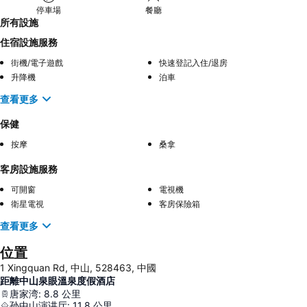
停車場
餐廳
所有設施
住宿設施服務
街機/電子遊戲
快速登記入住/退房
升降機
泊車
查看更多
保健
按摩
桑拿
客房設施服務
可開窗
電視機
衛星電視
客房保險箱
查看更多
位置
1 Xingquan Rd, 中山, 528463, 中國
距離中山泉眼溫泉度假酒店
唐家湾
:
8.8
公里
孙中山演讲厅
:
11.8
公里