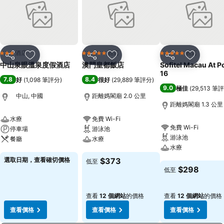
酒店
酒店
酒店
3 星級
5 星級
5 星級
分享
放到收藏夾
分享
放到收藏夾
分享
放到收藏
中山泉眼溫泉度假酒店
澳門皇都飯店
Sofitel Macau At P
16
7.8
8.4
好
(
1,098 筆評分
)
很好
(
29,889 筆評分
)
9.0
極佳
(
29,513 筆
中山, 中國
距離媽閣廟 2.0 公里
距離媽閣廟 1.3 公里
水療
免費 Wi-Fi
免費 Wi-Fi
停車場
游泳池
游泳池
餐廳
水療
水療
查看價格
查看價格
選取日期，查看確切價格
$373
低至
查看價格
$298
低至
查看
12 個網站
的價格
查看
12 個網站
的價格
查看價格
查看價格
查看價格