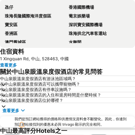
氹仔
香港國際機場
珠海長隆國際海洋度假區
葡京娛樂場
寶安區
深圳寶安國際機場
香洲區
珠海拱北汽車客運站
澳門舊城區
水舞間
住宿資料
大三巴牌坊
澳門漁人碼頭
1 Xingquan Rd, 中山, 528463, 中國
香港屯門
情侣路
查看更多
珠海灣仔碼頭
新馬路
關於中山泉眼溫泉度假酒店的常見問答
Gongkoubeian
澳門外港客運碼頭
中山泉眼溫泉度假酒店有游泳池區域嗎？
在中山泉眼溫泉度假酒店可以攜帶寵物嗎？
澳門格蘭披治大賽車
澳門旅遊塔
中山泉眼溫泉度假酒店有停車設施嗎？
Shenzhen Bao''an International Airport
斗門區
中山泉眼溫泉度假酒店的入住和退房時間是什麼時候？
中山泉眼溫泉度假酒店位於哪裡？
珠海金灣機場
南沙區
查看更多
金灣區
九洲港
我們從預訂網站獲得的價格和供應情況資料會不斷變化。因此，你連到
議事廳前地
珠海景山公園
預訂網站後找到的優惠未必與 trivago 顯示的完全相同。
澳門國際機場
金蓮花廣場
中山最高評分Hotels之一